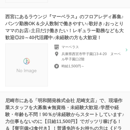
西宮にあるラウンジ『マーベラス』のフロアレディ募集♪
パンツ勤務OK＆少人数制で働きやすい♪歌好き♪おっとり
ママのお店♪土日だけ働きたい！レギュラー勤務なども大
歓迎◎20～40代活躍中♪未経験の方も大歓迎！
マーベラス
兵庫県西宮市甲子園口3-4-20 ヌーベ
ル甲子園口2階
時給1,500円～
尼崎市にある「明和開発株式会社 尼崎支店」で、現場作
業スタッフを大募集★無資格・未経験大歓迎♪学歴や経
験・年齢も不問！90％が未経験からスタートしています♪
力仕事もないのに【日給11,500円】でガッツリ稼げる！
＆【寮完備×3食付き】！普通免許をお持ちの方は《ドラ