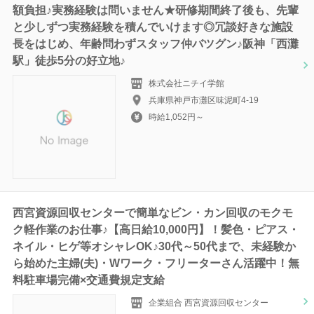
額負担♪実務経験は問いません★研修期間終了後も、先輩
と少しずつ実務経験を積んでいけます◎冗談好きな施設
長をはじめ、年齢問わずスタッフ仲バツグン♪阪神「西灘
駅」徒歩5分の好立地♪
株式会社ニチイ学館
兵庫県神戸市灘区味泥町4-19
時給1,052円～
西宮資源回収センターで簡単なビン・カン回収のモクモ
ク軽作業のお仕事♪【高日給10,000円】！髪色・ピアス・
ネイル・ヒゲ等オシャレOK♪30代～50代まで、未経験か
ら始めた主婦(夫)・Wワーク・フリーターさん活躍中！無
料駐車場完備×交通費規定支給
企業組合 西宮資源回収センター