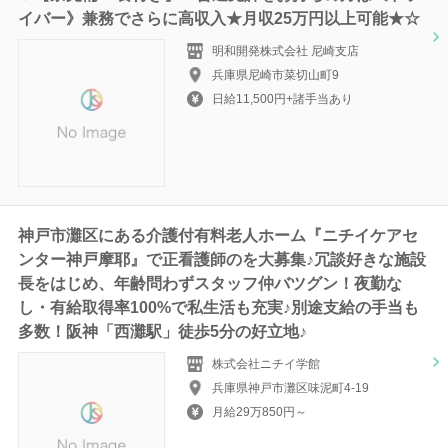
イバー》兼務でさらに高収入★月収25万円以上可能★☆
明和開発株式会社 尼崎支店
兵庫県尼崎市菜切山町9
日給11,500円+諸手当あり
神戸市灘区にある介護付有料老人ホーム『ニチイケアセ
ンター神戸摩耶』で正看護師のを大募集♪冗談好きな施設
長をはじめ、年齢問わずスタッフ仲バツグン！夜勤な
し・有給取得率100%で私生活も充実♪別途支給の手当も
多数！阪神「西灘駅」徒歩5分の好立地♪
株式会社ニチイ学館
兵庫県神戸市灘区味泥町4-19
月給29万850円～