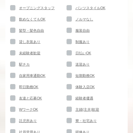
オープニングスタッフ
パンツスタイルOK
飲めなくてもOK
ノルマなし
髪型・髪色自由
服装自由
貸し衣装あり
制服あり
未経験者歓迎
日払いOK
駅チカ
送迎あり
自家用車通勤OK
短期勤務OK
即日勤務OK
体験入店OK
友達と応募OK
経験者優遇
WワークOK
主婦(主夫)歓迎
託児所あり
寮・社宅あり
社員登用あり
研修あり