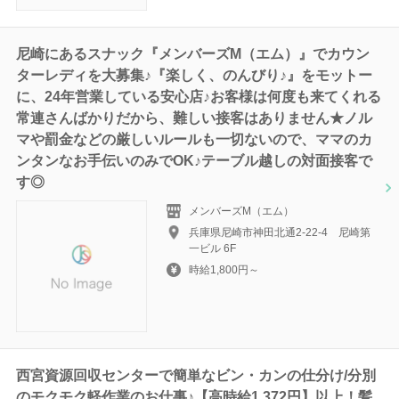
尼崎にあるスナック『メンバーズM（エム）』でカウン
ターレディを大募集♪『楽しく、のんびり♪』をモットー
に、24年営業している安心店♪お客様は何度も来てくれる
常連さんばかりだから、難しい接客はありません★ノル
マや罰金などの厳しいルールも一切ないので、ママのカ
ンタンなお手伝いのみでOK♪テーブル越しの対面接客で
す◎
メンバーズM（エム）
兵庫県尼崎市神田北通2-22-4 尼崎第
一ビル 6F
時給1,800円～
西宮資源回収センターで簡単なビン・カンの仕分け/分別
のモクモク軽作業のお仕事♪【高時給1,372円】以上！髪