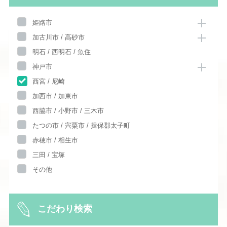
姫路市
加古川市 / 高砂市
明石 / 西明石 / 魚住
神戸市
西宮 / 尼崎
加西市 / 加東市
西脇市 / 小野市 / 三木市
たつの市 / 宍粟市 / 揖保郡太子町
赤穂市 / 相生市
三田 / 宝塚
その他
こだわり検索