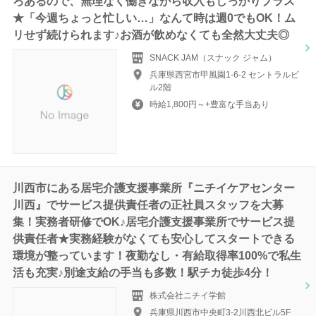
ろあるので、無理なく働きながら収入もしっかりプラス
★「今週ちょっと忙しい…」なんて時は週0でもOK！ム
リせず続けられます♪お酒が飲めなくても全然大丈夫◎
SNACK JAM（スナック ジャム）
兵庫県西宮市甲風園1-6-2 セントラルビ
ル2階
時給1,800円～+豊富な手当あり
川西市にある居宅介護支援事業所『ニチイケアセンター
川西』でサービス提供責任者の正社員スタッフを大募
集！実務者研修でOK♪居宅介護支援事業所でサービス提
供責任者★実務経験がなくても安心してスタートできる
環境が整っています！夜勤なし・有給取得率100%で私生
活も充実♪別途支給の手当も多数！駅チカ徒歩4分！
株式会社ニチイ学館
兵庫県川西市中央町3-2川西北ビル5F