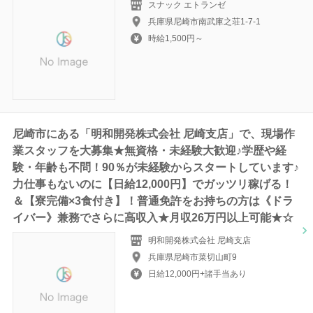
スナック エトランゼ
兵庫県尼崎市南武庫之荘1-7-1
時給1,500円～
尼崎市にある「明和開発株式会社 尼崎支店」で、現場作
業スタッフを大募集★無資格・未経験大歓迎♪学歴や経
験・年齢も不問！90％が未経験からスタートしています♪
力仕事もないのに【日給12,000円】でガッツリ稼げる！
＆【寮完備×3食付き】！普通免許をお持ちの方は《ドラ
イバー》兼務でさらに高収入★月収26万円以上可能★☆
明和開発株式会社 尼崎支店
兵庫県尼崎市菜切山町9
日給12,000円+諸手当あり