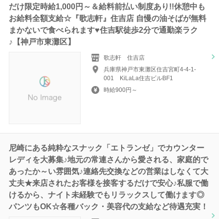
だけ限定時給1,000円～＆給料前払い制度あり!!休憩中も
お給料全額支給☆『歌志軒』住吉店 自慢の油そばが無料
まかないで食べられます♥住吉駅徒歩2分で通勤楽ラク
♪【神戸市東灘区】
歌志軒 住吉店
兵庫県神戸市東灘区住吉宮町4-4-1-
001 KiLaLa住吉ビルBF1
時給900円～
尼崎にある純粋なスナック「エトランゼ」でカウンター
レディを大募集♪地元の常連さんから愛される、家庭的で
あったか～い雰囲気♪連絡先交換などの営業はしなくて大
丈夫★来店されたお客様を接客するだけで安心♪私服で働
けるから、ナイト未経験でもリラックスして働けます◎
パンツもOK☆各種バック・美容代の支給など待遇充実！