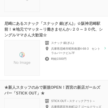
尼崎にあるスナック「スナック 銀(ぎん)」☆阪神尼崎駅
前！★地元でマッタ～リ働きませんか♪２０～３０代、シ
ングルママさん大歓迎☆
スナック 銀(ぎん)
兵庫県尼崎市昭和南通4-68-3 セント
ラルパークビル7F
時給1500円
★新人スタッフのみで新規OPEN！西宮の新店ガールズ
バー「STICK OUT」★
STICK OUT～スティックアウト～
兵庫県西宮市本町12-7 ゴールドウッズ