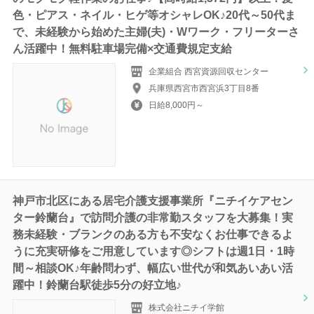
色・ピアス・ネイル・ヒゲ等オシャレOK♪20代～50代ま
で、未経験から始めた主婦(夫)・Wワーク・フリーターさ
ん活躍中！無料駐車場完備×交通費規定支給
企業組合 西宮資源回収センター
兵庫県西宮市西宮浜3丁目8番
日給8,000円～
神戸市北区にある居宅介護支援事業所『ニチイケアセン
ター鈴蘭台』で訪問介護の非常勤スタッフを大募集！実
務未経験・ブランクのある方も不安なくお仕事できるよ
うに充実研修をご用意しています◎シフトは週1日・1時
間～相談OK♪年齢問わず、幅広い世代が和気あいあい活
躍中！鈴蘭台駅徒歩5分の好立地♪
株式会社ニチイ学館