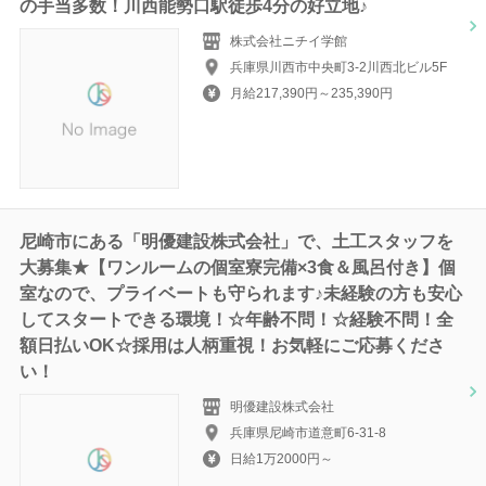
の手当多数！川西能勢口駅徒歩4分の好立地♪
株式会社ニチイ学館
兵庫県川西市中央町3-2川西北ビル5F
月給217,390円～235,390円
尼崎市にある「明優建設株式会社」で、土工スタッフを
大募集★【ワンルームの個室寮完備×3食＆風呂付き】個
室なので、プライベートも守られます♪未経験の方も安心
してスタートできる環境！☆年齢不問！☆経験不問！全
額日払いOK☆採用は人柄重視！お気軽にご応募くださ
い！
明優建設株式会社
兵庫県尼崎市道意町6-31-8
日給1万2000円～