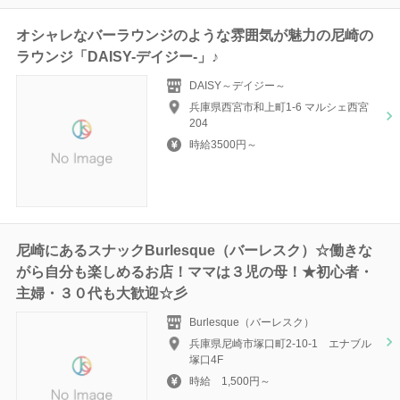
オシャレなバーラウンジのような雰囲気が魅力の尼崎の
ラウンジ「DAISY-デイジー-」♪
DAISY～デイジー～
兵庫県西宮市和上町1-6 マルシェ西宮
204
時給3500円～
尼崎にあるスナックBurlesque（バーレスク）☆働きな
がら自分も楽しめるお店！ママは３児の母！★初心者・
主婦・３０代も大歓迎☆彡
Burlesque（バーレスク）
兵庫県尼崎市塚口町2-10-1 エナブル
塚口4F
時給 1,500円～