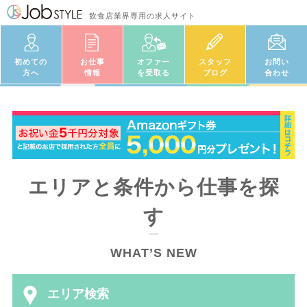
飲食店業界専用の求人サイト
初めての
お仕事
オファー
スタッフ
お問い
方へ
情報
を受取る
ブログ
合わせ
エリアと条件から仕事を探
す
WHAT’S NEW
エリア検索