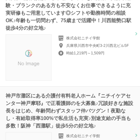
験・ブランクのある方も不安なくお仕事できるように充
実研修もご用意しています◎シフトや勤務時間の相談
OK♪年齢も一切問わず、75歳まで活躍中！川西能勢口駅
徒歩4分の好立地♪
株式会社ニチイ学館
兵庫県川西市中央町3-2川西北ビル5F
時給1,219円～1,509円
神戸市灘区にある介護付有料老人ホーム『ニチイケアセ
ンター神戸摩耶』で正看護師のを大募集♪冗談好きな施設
長をはじめ、年齢問わずスタッフ仲バツグン！夜勤な
し・有給取得率100%で私生活も充実♪別途支給の手当も
多数！阪神「西灘駅」徒歩5分の好立地♪
株式会社ニチイ学館