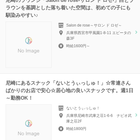
尼崎のラウンジ「Salon de rose-サロン ド ロゼ-」白とブ
ラウンを基調とした落ち着いた空間は、初めての子にも
馴染みやすい♪
Salon de rose～サロン ド ロゼ～
兵庫県西宮市甲風園1-8-11 エビータの
森3F
時給1600円～
尼崎にあるスナック「ないとうぃっしゅ！」☆常連さん
ばかりのお店で安心☆居心地の良いスナックです。週1日
～勤務OK！
ないとうぃっしゅ！
兵庫県尼崎市武庫之荘1-6-6 ナビオ武
庫之荘2F
時給1800円