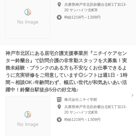
兵庫県神戸市北区鈴蘭台北町1丁目13-
20 サンハイツ北町B
時給1219円～1,509円
神戸市北区にある居宅介護支援事業所『ニチイケアセン
ター鈴蘭台』で訪問介護の非常勤スタッフを大募集！実
務未経験・ブランクのある方も不安なくお仕事できるよ
うに充実研修をご用意しています◎シフトは週1日・1時
間～相談OK♪年齢問わず、幅広い世代が和気あいあい活
躍中！鈴蘭台駅徒歩5分の好立地♪
株式会社ニチイ学館
兵庫県神戸市北区鈴蘭台北町1丁目13-
20 サンハイツ北町B
時給1219円～1,509円