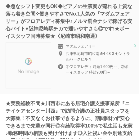
◆急なシフト変更もOK◆ピアノの生演奏が流れる上質な
落ち着き空間✧働きやすさでNo.1人気の『マダムフェア
リー』がフロアレディ募集中♪ノルマ罰金ナシで稼げる安
心バイト♥阪神尼崎駅チカで通いやすさも◎です!★ボー
イスタッフ同時募集★《尼崎市昭和南通》
マダムフェアリー
兵庫県尼崎市昭和南通4-68-3 セントラ
ルパークビル7F
①フロアレディ 時給1,600円～、②ボ
ーイスタッフ 時給900円～
★実務経験不問★川西市にある居宅介護支援事業所『ニ
チイケアセンター川西』で訪問介護の正社員スタッフを
大募集！不安なくお仕事できるように、期間問わず安心
できるまで先輩が同行◎有給取得率100%で私生活も充実
♪勤務時間の相談も受け付けます◎入社祝い金や別途支給