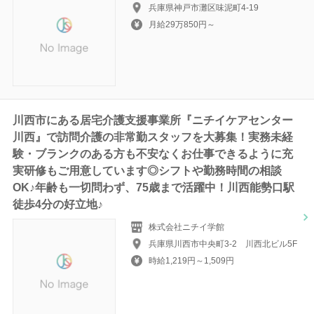
兵庫県神戸市灘区味泥町4-19
月給29万850円～
川西市にある居宅介護支援事業所『ニチイケアセンター
川西』で訪問介護の非常勤スタッフを大募集！実務未経
験・ブランクのある方も不安なくお仕事できるように充
実研修もご用意しています◎シフトや勤務時間の相談
OK♪年齢も一切問わず、75歳まで活躍中！川西能勢口駅
徒歩4分の好立地♪
株式会社ニチイ学館
兵庫県川西市中央町3-2 川西北ビル5F
時給1,219円～1,509円