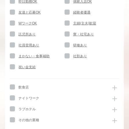
即日勤務OK
体験入店OK
友達と応募OK
経験者優遇
WワークOK
主婦(主夫)歓迎
託児所あり
寮・社宅あり
社員登用あり
研修あり
まかない・食事補助
社割あり
祝い金支給
飲食店
ナイトワーク
ラブホテル
その他の業種