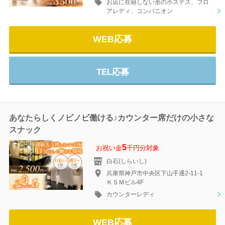
お店に在籍しない形のホステス、フロ
アレディ、コンパニオン
WEB応募
TEL応募
あなたらしくノビノビ働ける♪カウンター席だけの小さな
スナック
5
お祝い金
千円分対象
白石(しらいし)
兵庫県神戸市中央区下山手通2-11-1
ＫＳＭビル4F
カウンターレディ
WEB応募