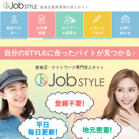
飲食店業界専用の求人サイト
初めての
お仕事
オファー
スタッフ
お問い
方へ
情報
を受取る
ブログ
合わせ
自分のSTYLEに合ったバイトが見つかる♪
飲食店・ナイトワーク
専門求人サイト