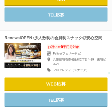
TEL応募
RenewalOPEN♪少人数制の会員制スナック◎安心空間
5
お祝い金
千円分対象
Felice(フェリーチェ)
兵庫県明石市相生町2丁目4-19 東明ビ
ル2Ｆ
フロアレディ（スナック）
WEB応募
TEL応募