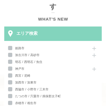
す
WHAT’S NEW
エリア検索
姫路市
加古川市 / 高砂市
明石 / 西明石 / 魚住
神戸市
西宮 / 尼崎
加西市 / 加東市
西脇市 / 小野市 / 三木市
たつの市 / 宍粟市 / 揖保郡太子町
赤穂市 / 相生市