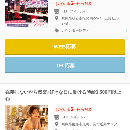
5
お祝い金
千円分対象
Feel(フィール)
兵庫県明石市松の内2-5-7 三鈴ビル
3FB
カウンターレディ
WEB応募
TEL応募
在籍しないから気楽♪好きな日に働ける時給3,500円以上
◎
5
お祝い金
千円分対象
GUILD-ギルド‐
兵庫県姫路市魚町、及び近郊エリア