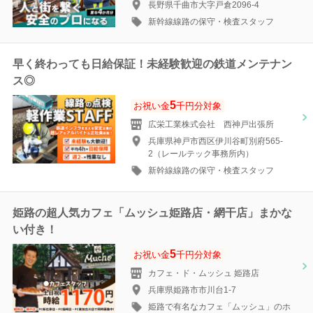
長野県千曲市大字戸倉2096-4
新幹線線路の保守・検査スタッフ
早く終わっても日給保証！未経験歓迎の鉄道メンテナン
ス◎
5
お祝い金
千円分対象
広栄工業株式会社 西神戸出張所
兵庫県神戸市西区伊川谷町別府565-
2（レールテック事務所内）
新幹線線路の保守・検査スタッフ
姫路の超人気カフェ「ムッシュ姫路店・網干店」まかな
い付き！
5
お祝い金
千円分対象
カフェ・ド・ムッシュ 姫路店
兵庫県姫路市市川台1-7
姫路で有名なカフェ「ムッシュ」のホ