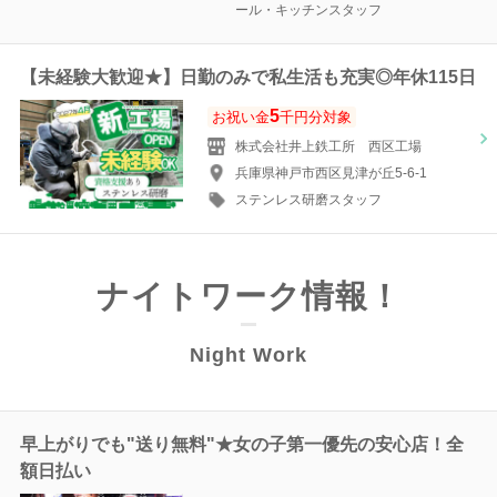
ール・キッチンスタッフ
【未経験大歓迎★】日勤のみで私生活も充実◎年休115日
5
お祝い金
千円分対象
株式会社井上鉄工所 西区工場
兵庫県神戸市西区見津が丘5-6-1
ステンレス研磨スタッフ
ナイトワーク情報！
Night Work
早上がりでも"送り無料"★女の子第一優先の安心店！全
額日払い