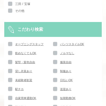
三田 / 宝塚
その他
こだわり検索
オープニングスタッフ
パンツスタイルOK
飲めなくてもOK
ノルマなし
髪型・髪色自由
服装自由
貸し衣装あり
制服あり
未経験者歓迎
日払いOK
駅チカ
送迎あり
自家用車通勤OK
短期勤務OK