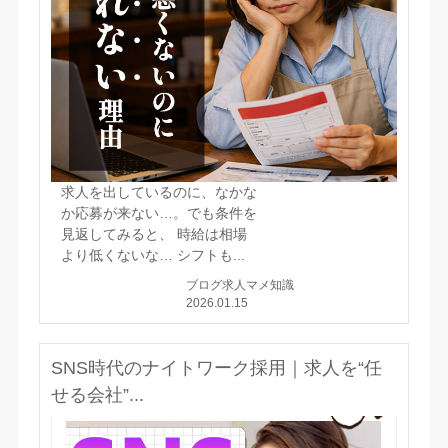
求人を出しているのに、なかな
か応募が来ない…。でも条件を
見返してみると、 時給は相場
より低くないな… シフトも...
ブログ
求人マメ知識
2026.01.15
SNS時代のナイトワーク採用｜求人を“任
せる会社”...