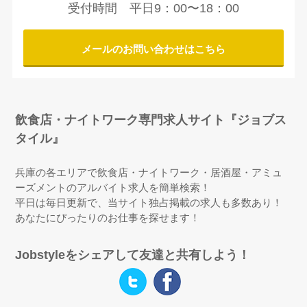
【軽作業】姫路にある『白羽製麺』の求人をアップしました
受付時間 平日9：00〜18：00
♪
メールのお問い合わせはこちら
2026.07.10
【カウンターレディ】三宮にある『白石』の求人をアップし
ました♪
飲食店・ナイトワーク専門求人サイト『ジョブス
2026.07.10
タイル』
【ホールスタッフ】福崎町にある『天下一品 福崎店』の求
人をアップしました♪
兵庫の各エリアで飲食店・ナイトワーク・居酒屋・アミュ
ーズメントのアルバイト求人を簡単検索！
2026.07.08
平日は毎日更新で、当サイト独占掲載の求人も多数あり！
【フロアレディ】姫路市にある『Feliz -フェリス-』の求人
あなたにぴったりのお仕事を探せます！
をアップしました♪
Jobstyleをシェアして友達と共有しよう！
2026.07.06
【カウンターレディ】姫路市広畑にある『Sansui-さんす
い-』の求人をアップしました♪