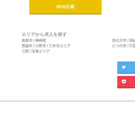
WEB応募
エリアから求人を探す
姫路市 / 神崎郡
加古川市 / 高
西脇市 / 小野市 / 三木市エリア
たつの市 / 
三田 / 宝塚エリア