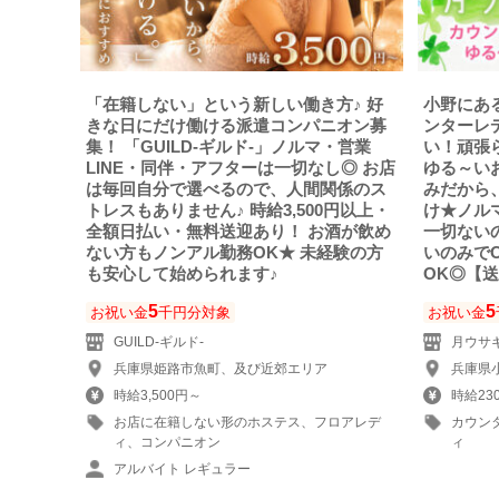
「在籍しない」という新しい働き方♪ 好
小野にあ
きな日にだけ働ける派遣コンパニオン募
ンターレ
集！ 「GUILD-ギルド‐」ノルマ・営業
い！頑張
LINE・同伴・アフターは一切なし◎ お店
ゆる～い
は毎回自分で選べるので、人間関係のス
みだから
トレスもありません♪ 時給3,500円以上・
け★ノル
全額日払い・無料送迎あり！ お酒が飲め
一切ない
ない方もノンアル勤務OK★ 未経験の方
いのみで
も安心して始められます♪
OK◎【
5
5
お祝い金
千円分対象
お祝い金
GUILD-ギルド‐
月ウサギ
兵庫県姫路市魚町、及び近郊エリア
兵庫県小
時給3,500円～
時給23
お店に在籍しない形のホステス、フロアレデ
カウン
ィ、コンパニオン
ィ
アルバイト レギュラー