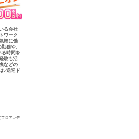
いる会社
トワーク
気軽に働
の勤務や、
いる時間を
経験も活
換などの
は♪送迎ド
（フロアレデ