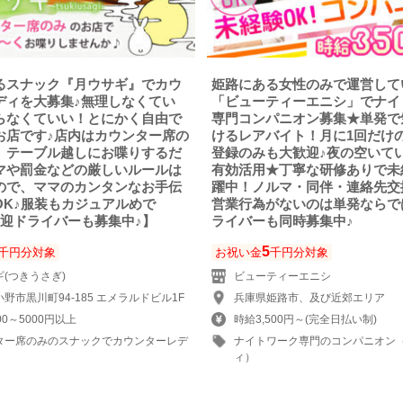
るスナック『月ウサギ』でカウ
姫路にある女性のみで運営して
ディを大募集♪無理しなくてい
「ビューティーエニシ」でナイ
らなくていい！とにかく自由で
専門コンパニオン募集★単発で
お店です♪店内はカウンター席の
けるレアバイト！月に1回だけ
、テーブル越しにお喋りするだ
登録のみも大歓迎♪夜の空いて
マや罰金などの厳しいルールは
有効活用★丁寧な研修ありで未
ので、ママのカンタンなお手伝
躍中！ノルマ・同伴・連絡先交
OK♪服装もカジュアルめで
営業行為がないのは単発ならで
送迎ドライバーも募集中♪】
ライバーも同時募集中♪
5
千円分対象
お祝い金
千円分対象
(つきうさぎ)
ビューティーエニシ
野市黒川町94-185 エメラルドビル1F
兵庫県姫路市、及び近郊エリア
00～5000円以上
時給3,500円～(完全日払い制)
ター席のみのスナックでカウンターレデ
ナイトワーク専門のコンパニオン
ィ）