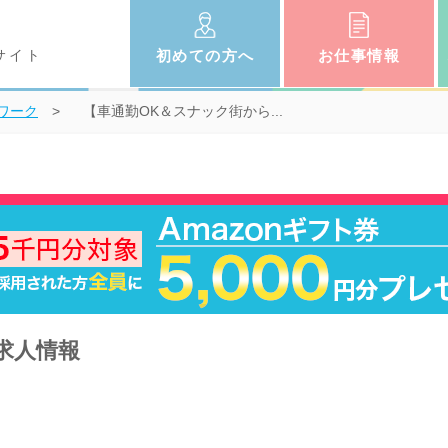
サイト
初めての
方へ
お仕事
情報
トワーク
【車通勤OK＆スナック街から...
ト求人情報