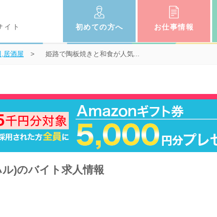
サイト
初めての
方へ
お仕事
情報
,居酒屋
姫路で陶板焼きと和食が人気...
ハル)のバイト求人情報