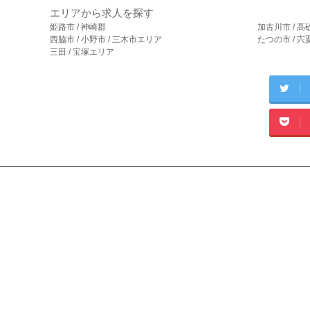
エリアから求人を探す
姫路市 / 神崎郡
加古川市 / 高
西脇市 / 小野市 / 三木市エリア
たつの市 / 
三田 / 宝塚エリア