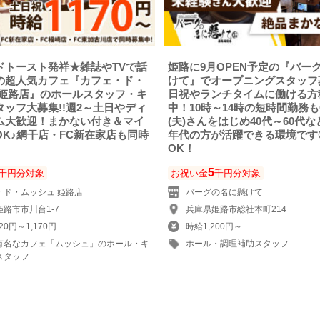
ドトースト発祥★雑誌やTVで話
姫路に9月OPEN予定の『バー
の超人気カフェ『カフェ・ド・
けて』でオープニングスタッフ
 姫路店』のホールスタッフ・キ
日祝やランチタイムに働ける方
タッフ大募集!!週2～土日やディ
中！10時～14時の短時間勤務も
ム大歓迎！まかない付き＆マイ
(夫)さんをはじめ40代～60代
OK♪網干店・FC新在家店も同時
年代の方が活躍できる環境です
OK！
5
千円分対象
お祝い金
千円分対象
・ド・ムッシュ 姫路店
バーグの名に懸けて
路市市川台1-7
兵庫県姫路市総社本町214
20円～1,170円
時給1,200円～
有名なカフェ「ムッシュ」のホール・キ
ホール・調理補助スタッフ
スタッフ