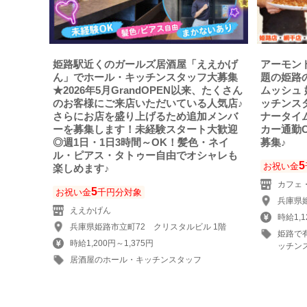
姫路駅近くのガールズ居酒屋「ええかげ
アーモン
ん」でホール・キッチンスタッフ大募集
題の姫路
★2026年5月GrandOPEN以来、たくさん
ムッシュ
のお客様にご来店いただいている人気店♪
ッチンス
さらにお店を盛り上げるため追加メンバ
ナータイ
ーを募集します！未経験スタート大歓迎
カー通勤
◎週1日・1日3時間～OK！髪色・ネイ
募集♪
ル・ピアス・タトゥー自由でオシャレも
5
お祝い金
楽しめます♪
カフェ
5
お祝い金
千円分対象
兵庫県姫
ええかげん
時給1,1
兵庫県姫路市立町72 クリスタルビル 1階
姫路で
時給1,200円～1,375円
ッチン
居酒屋のホール・キッチンスタッフ