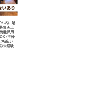
グの名に懸
募集★土
積極採用
OK♪主婦
など幅広い
◎未経験