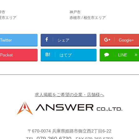
砂市
神戸市
宍粟市エリア
赤穂市 / 相生市エリア
Twitter
シェア
Google+
B!
Pocket
はてブ
LINE
求人掲載をご希望の企業・店舗様へ
〒670-0074
兵庫県姫路市御立西2丁目6-22
079-260-6730