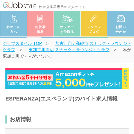
飲食店業界専用の求人サイト
初めての
お仕事
オファー
スタッフ
お問い
方へ
情報
を受取る
ブログ
合わせ
ジョブスタイル
TOP
加古川市 / 高砂市,スナック・ラウンジ・
クラブ
東加古川周辺,スナック・ラウンジ・クラブ
私が
東加古川でママがいない...
ESPERANZA(エスペランサ)のバイト求人情報
お店情報