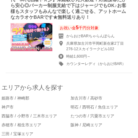
ら安心◎パーカー制服支給で下はジャージでもOK♪お客
様もスタッフもみんなで楽しく過ごせる、アットホーム
なカラオケBARです★無料送りあり！
5
お祝い金
千円分対象
からおけBARちゃらんぽらん
兵庫県加古川市平岡町新在家2丁目
276-12スカイラークビル102
時給1,600円～
カウンターレディ（からおけBAR）
エリアから求人を探す
姫路市 / 神崎郡
加古川市 / 高砂市
神戸市
明石 / 西明石 / 魚住エリア
西脇市 / 小野市 / 三木市エリア
たつの市 / 宍粟市エリア
赤穂市 / 相生市エリア
阪神 / 尼崎エリア
三田 / 宝塚エリア