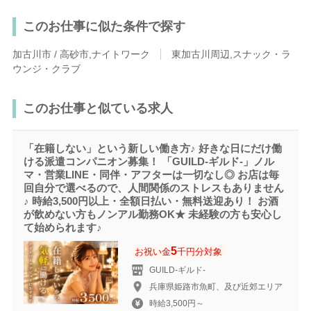
このお仕事に似た条件で探す
加古川市 / 高砂市,ナイトワーク
東加古川周辺,スナック・ラ
ウンジ・クラブ
このお仕事と似ている求人
「在籍しない」という新しい働き方♪ 好きな日にだけ働
ける派遣コンパニオン募集！ 「GUILD-ギルド‐」ノル
マ・営業LINE・同伴・アフターは一切なし◎ お店は毎
回自分で選べるので、人間関係のストレスもありません
♪ 時給3,500円以上・全額日払い・無料送迎あり！ お酒
が飲めない方もノンアル勤務OK★ 未経験の方も安心し
て始められます♪
5
お祝い金
千円分対象
GUILD-ギルド‐
兵庫県姫路市魚町、及び近郊エリア
時給3,500円～