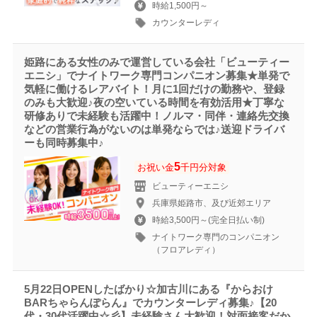
時給1,500円～
カウンターレディ
姫路にある女性のみで運営している会社「ビューティー
エニシ」でナイトワーク専門コンパニオン募集★単発で
気軽に働けるレアバイト！月に1回だけの勤務や、登録
のみも大歓迎♪夜の空いている時間を有効活用★丁寧な
研修ありで未経験も活躍中！ノルマ・同伴・連絡先交換
などの営業行為がないのは単発ならでは♪送迎ドライバ
ーも同時募集中♪
5
お祝い金
千円分対象
ビューティーエニシ
兵庫県姫路市、及び近郊エリア
時給3,500円～(完全日払い制)
ナイトワーク専門のコンパニオン
（フロアレディ）
5月22日OPENしたばかり☆加古川にある『からおけ
BARちゃらんぽらん』でカウンターレディ募集♪【20
代・30代活躍中☆彡】未経験さん大歓迎！対面接客だか