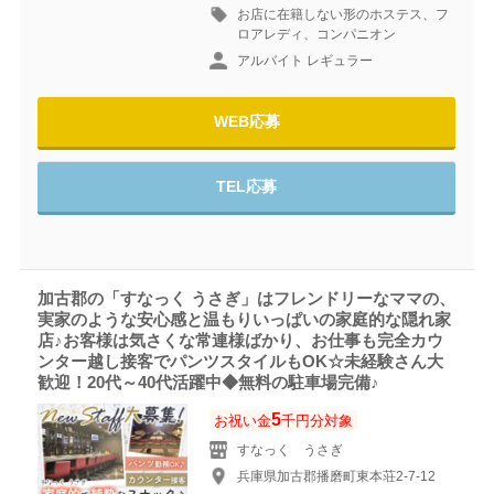
お店に在籍しない形のホステス、フ
ロアレディ、コンパニオン
アルバイト レギュラー
WEB応募
TEL応募
加古郡の「すなっく うさぎ」はフレンドリーなママの、
実家のような安心感と温もりいっぱいの家庭的な隠れ家
店♪お客様は気さくな常連様ばかり、お仕事も完全カウ
ンター越し接客でパンツスタイルもOK☆未経験さん大
歓迎！20代～40代活躍中◆無料の駐車場完備♪
5
お祝い金
千円分対象
すなっく うさぎ
兵庫県加古郡播磨町東本荘2-7-12