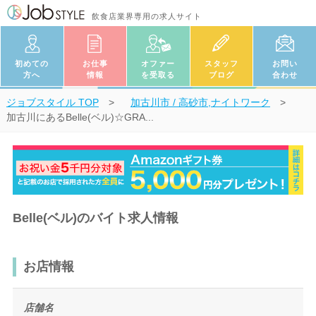
飲食店業界専用の求人サイト
初めての
お仕事
オファー
スタッフ
お問い
方へ
情報
を受取る
ブログ
合わせ
ジョブスタイル
TOP
加古川市 / 高砂市,ナイトワーク
加古川にあるBelle(ベル)☆GRA...
Belle(ベル)のバイト求人情報
お店情報
店舗名