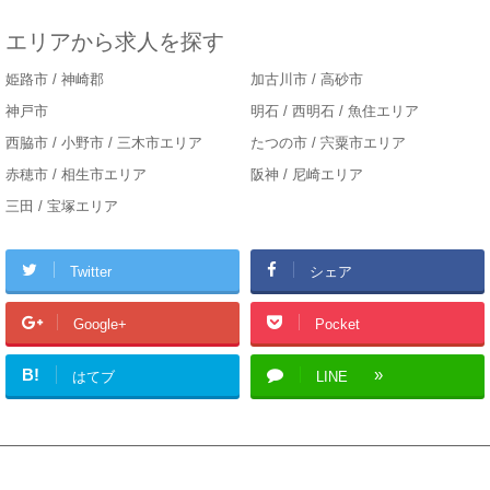
エリアから求人を探す
姫路市 / 神崎郡
加古川市 / 高砂市
神戸市
明石 / 西明石 / 魚住エリア
西脇市 / 小野市 / 三木市エリア
たつの市 / 宍粟市エリア
赤穂市 / 相生市エリア
阪神 / 尼崎エリア
三田 / 宝塚エリア
Twitter
シェア
Google+
Pocket
B!
はてブ
LINE