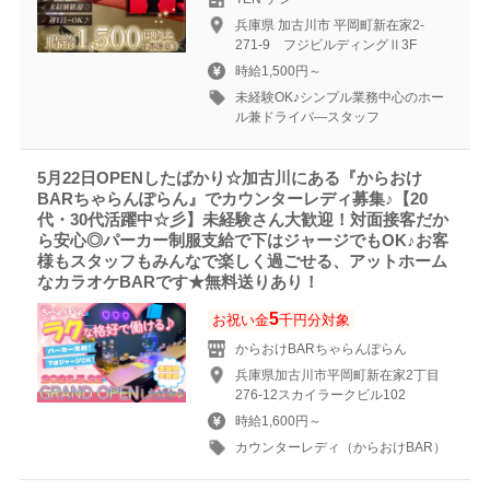
兵庫県 加古川市 平岡町新在家2-
271-9 フジビルディングⅡ3F
時給1,500円～
未経験OK♪シンプル業務中心のホー
ル兼ドライバ―スタッフ
5月22日OPENしたばかり☆加古川にある『からおけ
BARちゃらんぽらん』でカウンターレディ募集♪【20
代・30代活躍中☆彡】未経験さん大歓迎！対面接客だか
ら安心◎パーカー制服支給で下はジャージでもOK♪お客
様もスタッフもみんなで楽しく過ごせる、アットホーム
なカラオケBARです★無料送りあり！
5
お祝い金
千円分対象
からおけBARちゃらんぽらん
兵庫県加古川市平岡町新在家2丁目
276-12スカイラークビル102
時給1,600円～
カウンターレディ（からおけBAR）