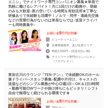
エニシ」でナイトワーク専門コンパニオン募集★単発で
気軽に働けるレアバイト！月に1回だけの勤務や、登録
のみも大歓迎♪夜の空いている時間を有効活用★丁寧な
研修ありで未経験も活躍中！ノルマ・同伴・連絡先交換
などの営業行為がないのは単発ならでは♪送迎ドライバ
ーも同時募集中♪
5
お祝い金
千円分対象
ビューティーエニシ
兵庫県姫路市、及び近郊エリア
時給3,500円～(完全日払い制)
ナイトワーク専門のコンパニオン
（フロアレディ）
東加古川のラウンジ「TEN-テン-」で未経験OKのホール
兼ドライバ―スタッフ募集♪配膳や片付け、キャストの
送迎などのシンプル業務が中心◎週1日～OK＆1日3時間
～勤務可能◎Wワークや掛け持ちにもピッタリ！シフト
自由で無理なく続けられる環境です★
5
お祝い金
千円分対象
TEN-テン-