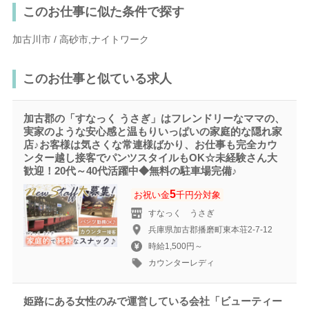
このお仕事に似た条件で探す
加古川市 / 高砂市,ナイトワーク
このお仕事と似ている求人
加古郡の「すなっく うさぎ」はフレンドリーなママの、
実家のような安心感と温もりいっぱいの家庭的な隠れ家
店♪お客様は気さくな常連様ばかり、お仕事も完全カウ
ンター越し接客でパンツスタイルもOK☆未経験さん大
歓迎！20代～40代活躍中◆無料の駐車場完備♪
5
お祝い金
千円分対象
すなっく うさぎ
兵庫県加古郡播磨町東本荘2-7-12
時給1,500円～
カウンターレディ
姫路にある女性のみで運営している会社「ビューティー