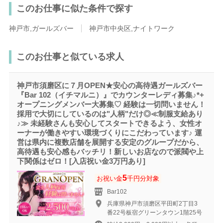
このお仕事に似た条件で探す
神戸市,ガールズバー
神戸市中央区,ナイトワーク
このお仕事と似ている求人
神戸市須磨区に７月OPEN★安心の高待遇ガールズバー
『Bar 102（イチマルニ）』でカウンターレディ募集♪*+
オープニングメンバー大募集♡ 経験は一切問いません！
採用で大切にしているのは"人柄"だけ◎≪制服支給あり
♪≫ 未経験さんも安心してスタートできるよう、女性オ
ーナーが働きやすい環境づくりにこだわっています♪ 運
営は県内に複数店舗を展開する安定のグループだから、
高待遇も安心感もバッチリ！新しいお店なので派閥や上
下関係はゼロ！[入店祝い金3万円あり]
5
お祝い金
千円分対象
Bar102
兵庫県神戸市須磨区平田町2丁目3
番22号板宿グリーンタウン1階25号