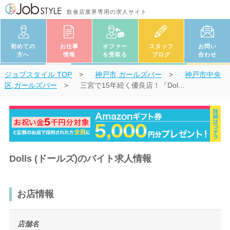
飲食店業界専用の求人サイト
初めての
お仕事
オファー
スタッフ
お問い
方へ
情報
を受取る
ブログ
合わせ
ジョブスタイル
TOP
神戸市,ガールズバー
神戸市中央
区,ガールズバー
三宮で15年続く優良店！『Dol...
Dolls (ドールズ)のバイト求人情報
お店情報
店舗名