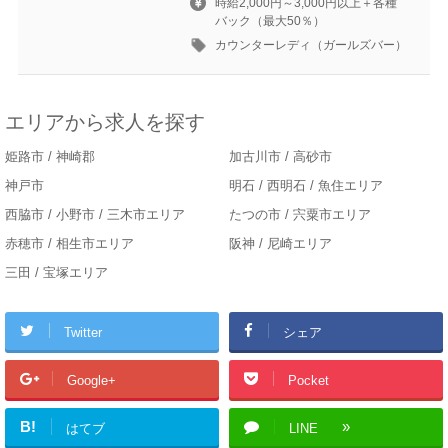
時給2,000円～3,000円以上＋各種
バック（最大50％）
カウンターレディ（ガールズバー）
エリアから求人を探す
姫路市 / 神崎郡
加古川市 / 高砂市
神戸市
明石 / 西明石 / 魚住エリア
西脇市 / 小野市 / 三木市エリア
たつの市 / 宍粟市エリア
赤穂市 / 相生市エリア
阪神 / 尼崎エリア
三田 / 宝塚エリア
Twitter
シェア
Google+
Pocket
B!
はてブ
LINE