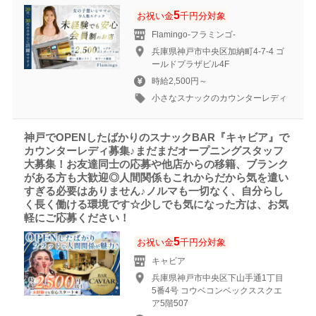
5
お祝い金
千円分対象
Flamingo-フラミンゴ-
兵庫県神戸市中央区加納町4-7-4 ゴ
ールドプラザビル4F
時給2,500円～
小さなスナックのカウンターレディ
神戸でOPENしたばかりのスナックBAR『キャビア』で
カウンターレディ募集♪まだまだオープニングスタッフ
大募集！お友達同士の応募や他店からの移籍、ブランク
がある方も大歓迎◎人間関係もこれからだから気を遣い
すぎる必要はありません♪ノルマも一切なく、自分らし
く長く働ける環境です☆少しでも気になった方は、お気
軽にご応募ください！
5
お祝い金
千円分対象
キャビア
兵庫県神戸市中央区下山手通1丁目
5番4号 コウベコンベックススクエ
ア5階507