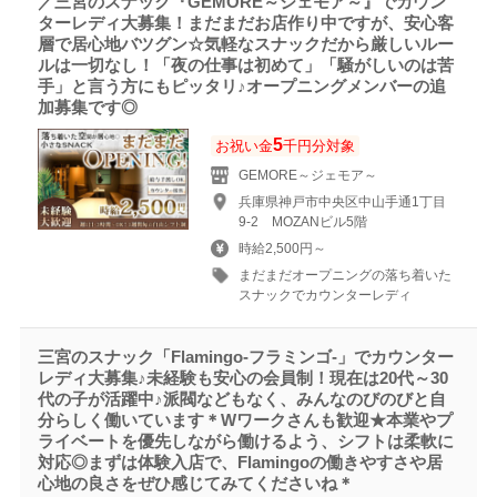
／三宮のスナック『GEMORE～ジェモア～』でカウン
ターレディ大募集！まだまだお店作り中ですが、安心客
層で居心地バツグン☆気軽なスナックだから厳しいルー
ルは一切なし！「夜の仕事は初めて」「騒がしいのは苦
手」と言う方にもピッタリ♪オープニングメンバーの追
加募集です◎
5
お祝い金
千円分対象
GEMORE～ジェモア～
兵庫県神戸市中央区中山手通1丁目
9-2 MOZANビル5階
時給2,500円～
まだまだオープニングの落ち着いた
スナックでカウンターレディ
三宮のスナック「Flamingo-フラミンゴ-」でカウンター
レディ大募集♪未経験も安心の会員制！現在は20代～30
代の子が活躍中♪派閥などもなく、みんなのびのびと自
分らしく働いています＊Wワークさんも歓迎★本業やプ
ライベートを優先しながら働けるよう、シフトは柔軟に
対応◎まずは体験入店で、Flamingoの働きやすさや居
心地の良さをぜひ感じてみてくださいね＊