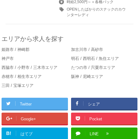
時給2,500円～＋各種バック
OPENしたばかりのスナックのカウ
ンターレディ
エリアから求人を探す
姫路市 / 神崎郡
加古川市 / 高砂市
神戸市
明石 / 西明石 / 魚住エリア
西脇市 / 小野市 / 三木市エリア
たつの市 / 宍粟市エリア
赤穂市 / 相生市エリア
阪神 / 尼崎エリア
三田 / 宝塚エリア
Twitter
シェア
Google+
Pocket
B!
はてブ
LINE