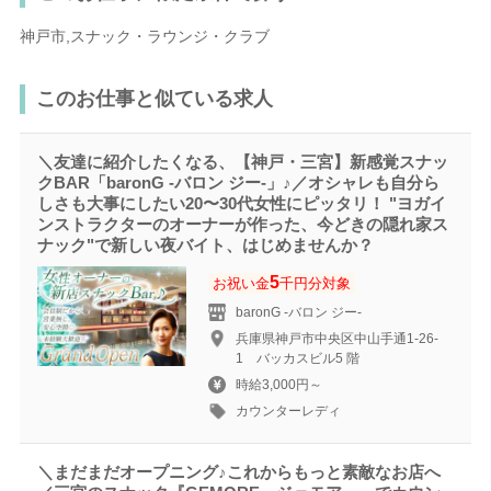
神戸市,スナック・ラウンジ・クラブ
このお仕事と似ている求人
＼友達に紹介したくなる、【神戸・三宮】新感覚スナッ
クBAR「baronG -バロン ジー-」♪／オシャレも自分ら
しさも大事にしたい20〜30代女性にピッタリ！ "ヨガイ
ンストラクターのオーナーが作った、今どきの隠れ家ス
ナック"で新しい夜バイト、はじめませんか？
5
お祝い金
千円分対象
baronG -バロン ジー-
兵庫県神戸市中央区中山手通1-26-
1 バッカスビル5 階
時給3,000円～
カウンターレディ
＼まだまだオープニング♪これからもっと素敵なお店へ