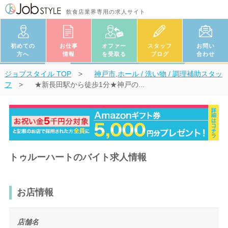
飲食店業界専用の求人サイト
初めての
お仕事
オファー
スタッフ
お問い
方へ
情報
を受取る
ブログ
合わせ
ジョブスタイル
TOP
神戸市,ホール / 洗い物 / 調理補助スタッ
フ
★新長田駅から徒歩1分★神戸の...
トゥルーハートのバイト求人情報
お店情報
店舗名