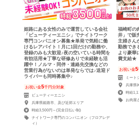
姫路にある女性のみで運営している会社
福崎町の
「ビューティーエニシ」でナイトワーク
井」で販売
専門コンパニオン募集★単発で気軽に働
主婦さん
けるレアバイト！月に1回だけの勤務や、
勤務でき
登録のみも大歓迎♪夜の空いている時間を
より豪華
有効活用★丁寧な研修ありで未経験も活
費支給★
躍中！ノルマ・同伴・連絡先交換などの
5
お祝い金
営業行為がないのは単発ならでは♪送迎ド
ライバーも同時募集中♪
ミート
兵庫県神
5
お祝い金
千円分対象
時給1,1
ビューティーエニシ
お肉屋
兵庫県姫路市、及び近郊エリア
時給3,500円～(完全日払い制)
ナイトワーク専門のコンパニオン（フロアレデ
ィ）