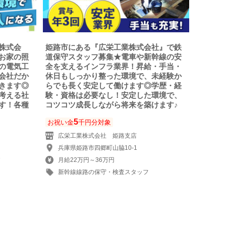
株式会
姫路市にある『広栄工業株式会社』で鉄
お家の照
道保守スタッフ募集★電車や新幹線の安
の電気工
全を支えるインフラ業界！昇給・手当・
会社だか
休日もしっかり整った環境で、未経験か
きます◎
らでも長く安定して働けます◎学歴・経
考える社
験・資格は必要なし！安定した環境で、
す！各種
コツコツ成長しながら将来を築けます♪
5
お祝い金
千円分対象
広栄工業株式会社 姫路支店
兵庫県姫路市四郷町山脇10-1
3
月給22万円～36万円
新幹線線路の保守・検査スタッフ