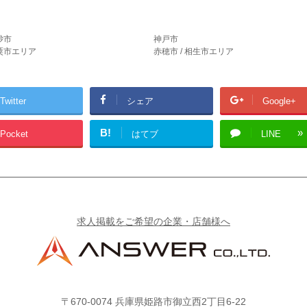
砂市
神戸市
宍粟市エリア
赤穂市 / 相生市エリア
Twitter
シェア
Google+
B!
Pocket
はてブ
LINE
求人掲載をご希望の企業・店舗様へ
〒670-0074
兵庫県姫路市御立西2丁目6-22