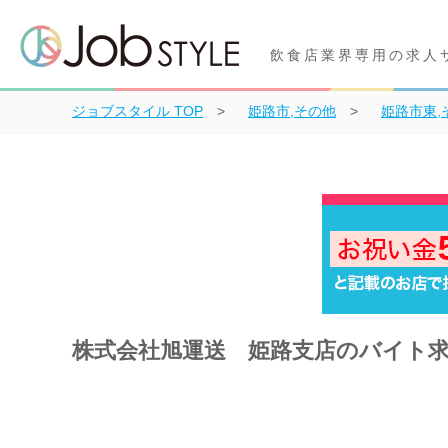
飲食店業界専用の求人
ジョブスタイル
TOP
姫路市,その他
姫路市東,
株式会社旭運送 姫路支店のバイト