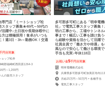
肉専門店「ミートショップ松
多可郡多可町にある「明幸電機
スタッフ募集★40代～50代の
社」で電気工事スタッフ募集！
が活躍中♪土日祝や長期休暇中に
明の工事から、工場やトンネル
る方は積極採用！食卓がいつも
事まで！幅広い工事を請け負う
に！週3日・3h～勤務OK！交通
ら経験や資格を活かして活躍で
社員全員で「働き方や待遇」を
風なので安心して働ける環境で
千円分対象
手当も充実♪年休118日
ショップ松井
5
お祝い金
千円分対象
崎郡福崎町西田原1264-3
明幸電機株式会社
16円～1,200円
兵庫県多可郡多可町加美区寺内11
さんの販売スタッフ
月給25万円～50万円 + 各種手当
電気工事スタッフ