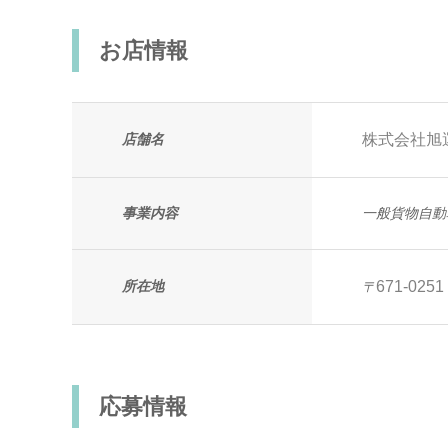
お店情報
店舗名
株式会社旭
事業内容
一般貨物自動
所在地
671-0251
〒
応募情報