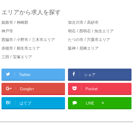
エリアから求人を探す
姫路市 / 神崎郡
加古川市 / 高砂市
神戸市
明石 / 西明石 / 魚住エリア
西脇市 / 小野市 / 三木市エリア
たつの市 / 宍粟市エリア
赤穂市 / 相生市エリア
阪神 / 尼崎エリア
三田 / 宝塚エリア
Twitter
シェア
Google+
Pocket
B!
はてブ
LINE