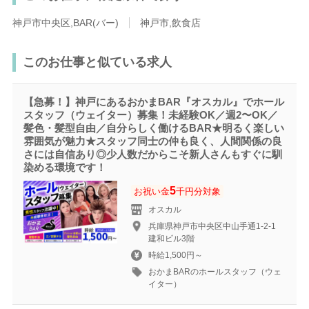
神戸市中央区,BAR(バー)
神戸市,飲食店
このお仕事と似ている求人
【急募！】神戸にあるおかまBAR『オスカル』でホール
スタッフ（ウェイター）募集！未経験OK／週2〜OK／
髪色・髪型自由／自分らしく働けるBAR★明るく楽しい
雰囲気が魅力★スタッフ同士の仲も良く、人間関係の良
さには自信あり◎少人数だからこそ新人さんもすぐに馴
染める環境です！
5
お祝い金
千円分対象
オスカル
兵庫県神戸市中央区中山手通1-2-1
建和ビル3階
時給1,500円～
おかまBARのホールスタッフ（ウェ
イター）