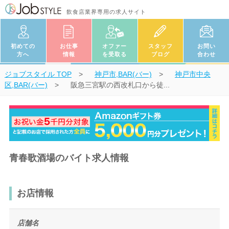
飲食店業界専用の求人サイト
初めての
お仕事
オファー
スタッフ
お問い
方へ
情報
を受取る
ブログ
合わせ
ジョブスタイル
TOP
神戸市,BAR(バー)
神戸市中央
区,BAR(バー)
阪急三宮駅の西改札口から徒...
青春歌酒場のバイト求人情報
お店情報
店舗名