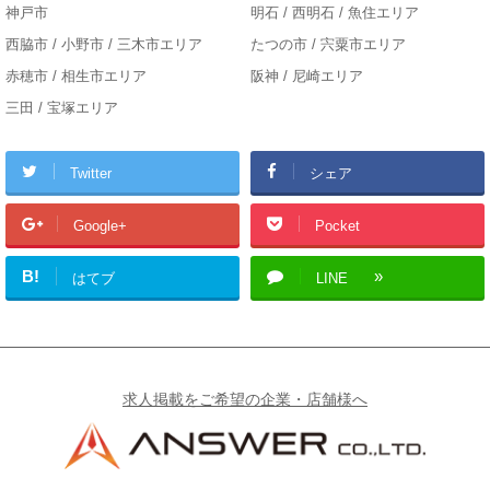
神戸市
明石 / 西明石 / 魚住エリア
西脇市 / 小野市 / 三木市エリア
たつの市 / 宍粟市エリア
赤穂市 / 相生市エリア
阪神 / 尼崎エリア
三田 / 宝塚エリア
Twitter
シェア
Google+
Pocket
B!
はてブ
LINE
求人掲載をご希望の企業・店舗様へ