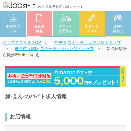
飲食店業界専用の求人サイト
初めての
お仕事
オファー
スタッフ
お問い
方へ
情報
を受取る
ブログ
合わせ
ジョブスタイル
TOP
神戸市,スナック・ラウンジ・クラブ
神戸市兵庫区,スナック・ラウンジ・クラブ
新長田駅か
ら徒歩2分★「縁-え...
縁-えん-のバイト求人情報
お店情報