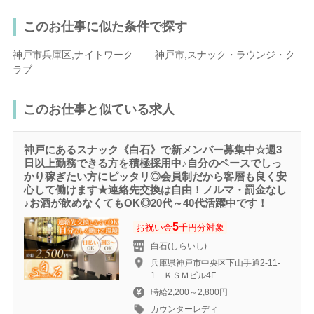
このお仕事に似た条件で探す
神戸市兵庫区,ナイトワーク
神戸市,スナック・ラウンジ・ク
ラブ
このお仕事と似ている求人
神戸にあるスナック《白石》で新メンバー募集中☆週3
日以上勤務できる方を積極採用中♪自分のペースでしっ
かり稼ぎたい方にピッタリ◎会員制だから客層も良く安
心して働けます★連絡先交換は自由！ノルマ・罰金なし
♪お酒が飲めなくてもOK◎20代～40代活躍中です！
5
お祝い金
千円分対象
白石(しらいし)
兵庫県神戸市中央区下山手通2-11-
1 ＫＳＭビル4F
時給2,200～2,800円
カウンターレディ