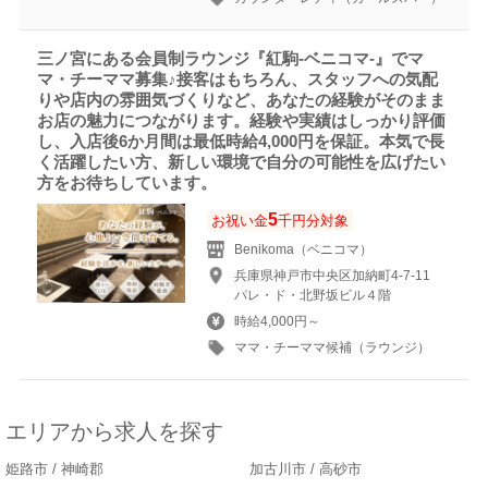
三ノ宮にある会員制ラウンジ『紅駒-ベニコマ-』でマ
マ・チーママ募集♪接客はもちろん、スタッフへの気配
りや店内の雰囲気づくりなど、あなたの経験がそのまま
お店の魅力につながります。経験や実績はしっかり評価
し、入店後6か月間は最低時給4,000円を保証。本気で長
く活躍したい方、新しい環境で自分の可能性を広げたい
方をお待ちしています。
5
お祝い金
千円分対象
Benikoma（ベニコマ）
兵庫県神戸市中央区加納町4-7-11
パレ・ド・北野坂ビル４階
時給4,000円～
ママ・チーママ候補（ラウンジ）
エリアから求人を探す
姫路市 / 神崎郡
加古川市 / 高砂市