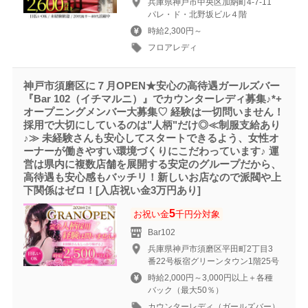
兵庫県神戸市中央区加納町4-7-11
パレ・ド・北野坂ビル４階
時給2,300円～
フロアレディ
神戸市須磨区に７月OPEN★安心の高待遇ガールズバー
『Bar 102（イチマルニ）』でカウンターレディ募集♪*+
オープニングメンバー大募集♡ 経験は一切問いません！
採用で大切にしているのは"人柄"だけ◎≪制服支給あり
♪≫ 未経験さんも安心してスタートできるよう、女性オ
ーナーが働きやすい環境づくりにこだわっています♪ 運
営は県内に複数店舗を展開する安定のグループだから、
高待遇も安心感もバッチリ！新しいお店なので派閥や上
下関係はゼロ！[入店祝い金3万円あり]
5
お祝い金
千円分対象
Bar102
兵庫県神戸市須磨区平田町2丁目3
番22号板宿グリーンタウン1階25号
時給2,000円～3,000円以上＋各種
バック（最大50％）
カウンターレディ（ガールズバー）