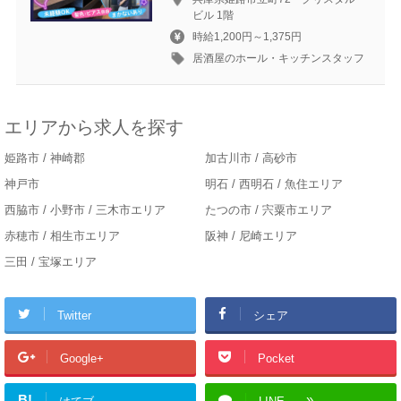
ビル 1階
時給1,200円～1,375円
居酒屋のホール・キッチンスタッフ
エリアから求人を探す
姫路市 / 神崎郡
加古川市 / 高砂市
神戸市
明石 / 西明石 / 魚住エリア
西脇市 / 小野市 / 三木市エリア
たつの市 / 宍粟市エリア
赤穂市 / 相生市エリア
阪神 / 尼崎エリア
三田 / 宝塚エリア
Twitter
シェア
Google+
Pocket
B!