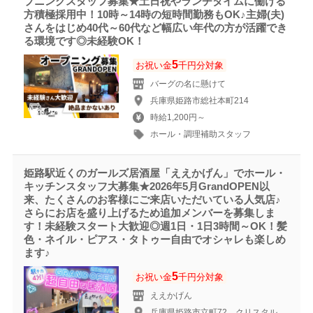
プニングスタッフ募集★土日祝やランチタイムに働ける
方積極採用中！10時～14時の短時間勤務もOK♪主婦(夫)
さんをはじめ40代～60代など幅広い年代の方が活躍でき
る環境です◎未経験OK！
5
お祝い金
千円分対象
バーグの名に懸けて
兵庫県姫路市総社本町214
時給1,200円～
ホール・調理補助スタッフ
姫路駅近くのガールズ居酒屋「ええかげん」でホール・
キッチンスタッフ大募集★2026年5月GrandOPEN以
来、たくさんのお客様にご来店いただいている人気店♪
さらにお店を盛り上げるため追加メンバーを募集しま
す！未経験スタート大歓迎◎週1日・1日3時間～OK！髪
色・ネイル・ピアス・タトゥー自由でオシャレも楽しめ
ます♪
5
お祝い金
千円分対象
ええかげん
兵庫県姫路市立町72 クリスタル