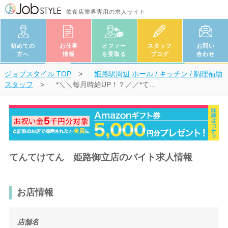
飲食店業界専用の求人サイト
初めての
お仕事
オファー
スタッフ
お問い
方へ
情報
を受取る
ブログ
合わせ
ジョブスタイル
TOP
姫路駅周辺,ホール / キッチン / 調理補助
スタッフ
*＼＼毎月時給UP！？／／*て...
てんてけてん 姫路御立店のバイト求人情報
お店情報
店舗名