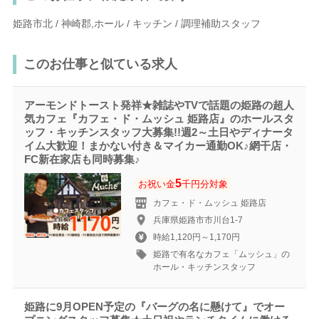
姫路市北 / 神崎郡,ホール / キッチン / 調理補助スタッフ
このお仕事と似ている求人
アーモンドトースト発祥★雑誌やTVで話題の姫路の超人
気カフェ『カフェ・ド・ムッシュ 姫路店』のホールスタ
ッフ・キッチンスタッフ大募集!!週2～土日やディナータ
イム大歓迎！まかない付き＆マイカー通勤OK♪網干店・
FC新在家店も同時募集♪
5
お祝い金
千円分対象
カフェ・ド・ムッシュ 姫路店
兵庫県姫路市市川台1-7
時給1,120円～1,170円
姫路で有名なカフェ「ムッシュ」の
ホール・キッチンスタッフ
姫路に9月OPEN予定の『バーグの名に懸けて』でオー