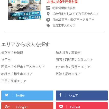
5
お祝い金
千円分対象
明幸電機株式会社
兵庫県多可郡多可町加美区寺内113
月給25万円～50万円 + 各種手当
電気工事スタッフ
エリアから求人を探す
姫路市 / 神崎郡
加古川市 / 高砂市
神戸市
明石 / 西明石 / 魚住エリア
西脇市 / 小野市 / 三木市エリア
たつの市 / 宍粟市エリア
赤穂市 / 相生市エリア
阪神 / 尼崎エリア
三田 / 宝塚エリア
Twitter
シェア
Google+
Pocket