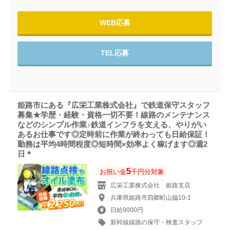
WEB応募
TEL応募
姫路市にある『広栄工業株式会社』で鉄道保守スタッフ
募集★学歴・経験・資格一切不要！線路のメンテナンス
などのシンプル作業♪鉄道インフラを支える、やりがい
あるお仕事です◎定時前に作業が終わっても日給保証！
勤務は平均4時間程度◎短時間×効率よく稼げます◎週2
日＊
5
お祝い金
千円分対象
広栄工業株式会社 姫路支店
兵庫県姫路市四郷町山脇10-1
日給9000円
新幹線線路の保守・検査スタッフ