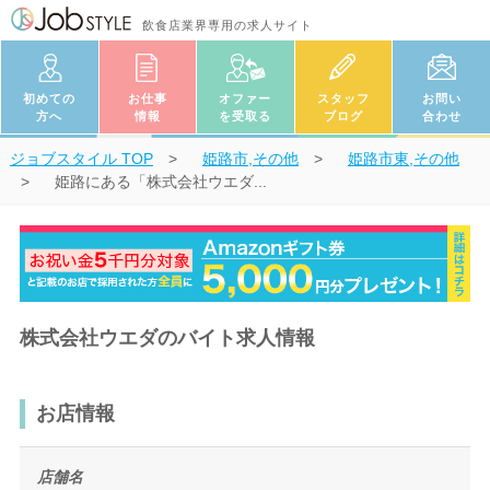
飲食店業界専用の求人サイト
初めての
お仕事
オファー
スタッフ
お問い
方へ
情報
を受取る
ブログ
合わせ
ジョブスタイル
TOP
姫路市,その他
姫路市東,その他
姫路にある「株式会社ウエダ...
株式会社ウエダのバイト求人情報
お店情報
店舗名