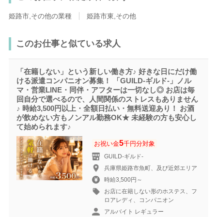
姫路市,その他の業種
姫路市東,その他
このお仕事と似ている求人
「在籍しない」という新しい働き方♪ 好きな日にだけ働
ける派遣コンパニオン募集！ 「GUILD-ギルド‐」ノル
マ・営業LINE・同伴・アフターは一切なし◎ お店は毎
回自分で選べるので、人間関係のストレスもありません
♪ 時給3,500円以上・全額日払い・無料送迎あり！ お酒
が飲めない方もノンアル勤務OK★ 未経験の方も安心し
て始められます♪
5
お祝い金
千円分対象
GUILD-ギルド‐
兵庫県姫路市魚町、及び近郊エリア
時給3,500円～
お店に在籍しない形のホステス、フ
ロアレディ、コンパニオン
アルバイト レギュラー