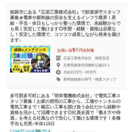
姫路市にある『広栄工業株式会社』で鉄道保守スタッフ
募集★電車や新幹線の安全を支えるインフラ業界！昇
給・手当・休日もしっかり整った環境で、未経験からで
も長く安定して働けます◎学歴・経験・資格は必要な
し！安定した環境で、コツコツ成長しながら将来を築け
ます♪
5
お祝い金
千円分対象
広栄工業株式会社 姫路支店
兵庫県姫路市四郷町山脇10-1
月給22万円～36万円
新幹線線路の保守・検査スタッフ
多可郡多可町にある「明幸電機株式会社」で電気工事ス
タッフ募集！お家の照明の工事から、工場やトンネルの
電気工事まで！幅広い工事を請け負う会社だから経験や
資格を活かして活躍できます◎社員全員で「働き方や待
遇」を考える社風なので安心して働ける環境です！各種
手当も充実♪年休118日