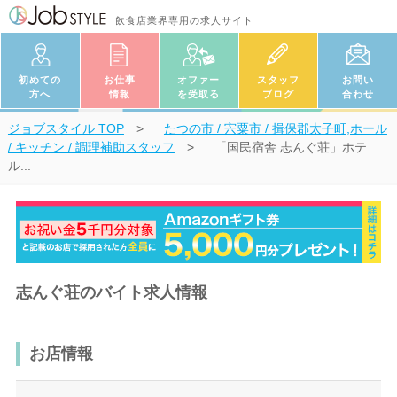
飲食店業界専用の求人サイト
初めての
お仕事
オファー
スタッフ
お問い
方へ
情報
を受取る
ブログ
合わせ
ジョブスタイル
TOP
たつの市 / 宍粟市 / 揖保郡太子町,ホール
/ キッチン / 調理補助スタッフ
「国民宿舎 志んぐ荘」ホテ
ル...
志んぐ荘のバイト求人情報
お店情報