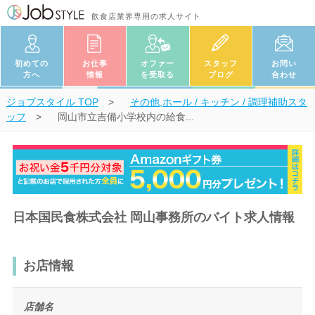
飲食店業界専用の求人サイト
初めての
お仕事
オファー
スタッフ
お問い
方へ
情報
を受取る
ブログ
合わせ
ジョブスタイル
TOP
その他,ホール / キッチン / 調理補助スタ
ッフ
岡山市立吉備小学校内の給食...
日本国民食株式会社 岡山事務所のバイト求人情報
お店情報
店舗名