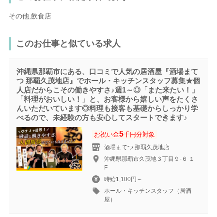
その他,飲食店
このお仕事と似ている求人
沖縄県那覇市にある、口コミで人気の居酒屋『酒場まて
つ 那覇久茂地店』でホール・キッチンスタッフ募集★個
人店だからこその働きやすさ♪週1～◎「また来たい！」
「料理がおいしい！」と、お客様から嬉しい声をたくさ
んいただいています◎料理も接客も基礎からしっかり学
べるので、未経験の方も安心してスタートできます♪
5
お祝い金
千円分対象
酒場まてつ 那覇久茂地店
沖縄県那覇市久茂地３丁目９‐６ １
F
時給1,100円～
ホール・キッチンスタッフ（居酒
屋）