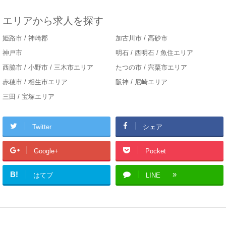
エリアから求人を探す
姫路市 / 神崎郡
加古川市 / 高砂市
神戸市
明石 / 西明石 / 魚住エリア
西脇市 / 小野市 / 三木市エリア
たつの市 / 宍粟市エリア
赤穂市 / 相生市エリア
阪神 / 尼崎エリア
三田 / 宝塚エリア
Twitter
シェア
Google+
Pocket
B!
はてブ
LINE