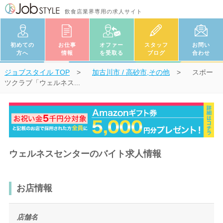
飲食店業界専用の求人サイト
初めての
お仕事
オファー
スタッフ
お問い
方へ
情報
を受取る
ブログ
合わせ
ジョブスタイル
TOP
加古川市 / 高砂市,その他
スポー
ツクラブ「ウェルネス...
ウェルネスセンターのバイト求人情報
お店情報
店舗名