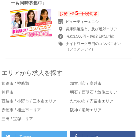
ーも同時募集中♪
5
お祝い金
千円分対象
ビューティーエニシ
兵庫県姫路市、及び近郊エリア
時給3,500円～(完全日払い制)
ナイトワーク専門のコンパニオン
（フロアレディ）
エリアから求人を探す
姫路市 / 神崎郡
加古川市 / 高砂市
神戸市
明石 / 西明石 / 魚住エリア
西脇市 / 小野市 / 三木市エリア
たつの市 / 宍粟市エリア
赤穂市 / 相生市エリア
阪神 / 尼崎エリア
三田 / 宝塚エリア