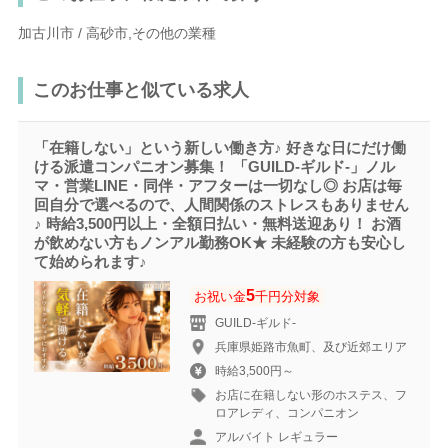
加古川市 / 高砂市,その他の業種
このお仕事と似ている求人
「在籍しない」という新しい働き方♪ 好きな日にだけ働
ける派遣コンパニオン募集！ 「GUILD-ギルド‐」ノル
マ・営業LINE・同伴・アフターは一切なし◎ お店は毎
回自分で選べるので、人間関係のストレスもありません
♪ 時給3,500円以上・全額日払い・無料送迎あり！ お酒
が飲めない方もノンアル勤務OK★ 未経験の方も安心し
て始められます♪
5
お祝い金
千円分対象
GUILD-ギルド‐
兵庫県姫路市魚町、及び近郊エリア
時給3,500円～
お店に在籍しない形のホステス、フ
ロアレディ、コンパニオン
アルバイト レギュラー