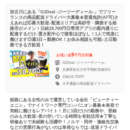
加古川にある「G2Deal -ジーツーディール-」でフリー
ランスの商品配送ドライバー大募集★普通免許(AT可)さ
えあれば応募大歓迎♪配達エリアは高砂市・隣接する姫
路市がメイン！日給18,700円◎専用アプリの案内通りに
配達するだけ♪置き配中心で接客ほぼなし！1人で気楽に
働けます◎週3日～勤務OK！お休み相談も可能♪土日勤
務できる方歓迎！
5
お祝い金
千円分対象
G2Deal -ジーツーディール-
兵庫県加古川市平岡町高畑353
日給18,700円
大手通販の商品配達ドライバー
姫路にある女性のみで運営している会社「ビューティー
エニシ」でナイトワーク専門コンパニオン募集★単発で
気軽に働けるレアバイト！月に1回だけの勤務や、登録
のみも大歓迎♪夜の空いている時間を有効活用★丁寧な
研修ありで未経験も活躍中！ノルマ・同伴・連絡先交換
などの営業行為がないのは単発ならでは♪送迎ドライバ