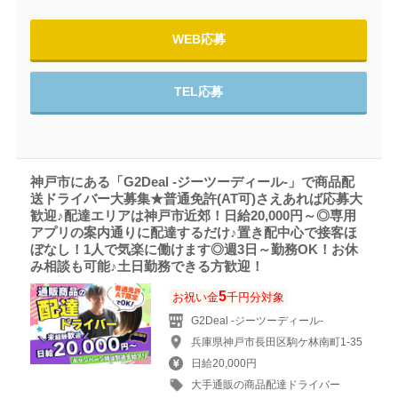
WEB応募
TEL応募
神戸市にある「G2Deal -ジーツーディール-」で商品配
送ドライバー大募集★普通免許(AT可)さえあれば応募大
歓迎♪配達エリアは神戸市近郊！日給20,000円～◎専用
アプリの案内通りに配達するだけ♪置き配中心で接客ほ
ぼなし！1人で気楽に働けます◎週3日～勤務OK！お休
み相談も可能♪土日勤務できる方歓迎！
5
お祝い金
千円分対象
G2Deal -ジーツーディール-
兵庫県神戸市長田区駒ケ林南町1-35
日給20,000円
大手通販の商品配達ドライバー