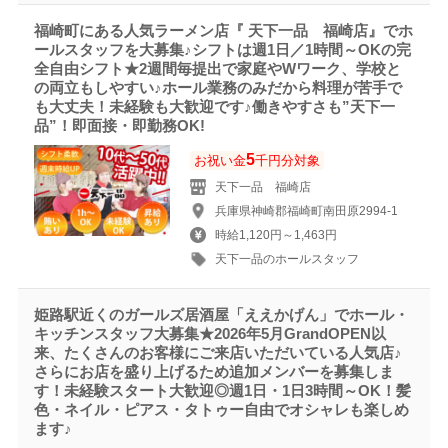
福崎町にある人気ラーメン店『 天下一品 福崎店』でホ
ールスタッフを大募集♪シフトは週1日／1時間～OKの完
全自由シフト★2週間毎提出で家庭やWワーク、学校と
の両立もしやすい♪ホール業務のみだから料理が苦手で
も大丈夫！未経験も大歓迎です♪働きやすさも”天下一
品”！即面接・即勤務OK!
5
お祝い金
千円分対象
天下一品 福崎店
兵庫県神崎郡福崎町南田原2994-1
時給1,120円～1,463円
天下一品のホールスタッフ
姫路駅近くのガールズ居酒屋「ええかげん」でホール・
キッチンスタッフ大募集★2026年5月GrandOPEN以
来、たくさんのお客様にご来店いただいている人気店♪
さらにお店を盛り上げるため追加メンバーを募集しま
す！未経験スタート大歓迎◎週1日・1日3時間～OK！髪
色・ネイル・ピアス・タトゥー自由でオシャレも楽しめ
ます♪