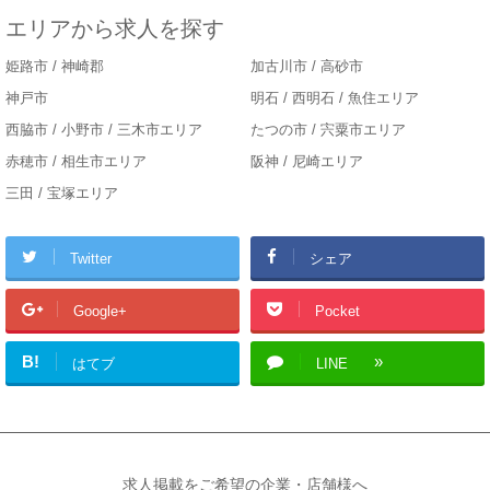
エリアから求人を探す
姫路市 / 神崎郡
加古川市 / 高砂市
神戸市
明石 / 西明石 / 魚住エリア
西脇市 / 小野市 / 三木市エリア
たつの市 / 宍粟市エリア
赤穂市 / 相生市エリア
阪神 / 尼崎エリア
三田 / 宝塚エリア
Twitter
シェア
Google+
Pocket
B!
はてブ
LINE
求人掲載をご希望の企業・店舗様へ