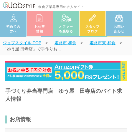
飲食店業界専用の求人サイト
初めての
お仕事
オファー
スタッフ
お問い
方へ
情報
を受取る
ブログ
合わせ
ジョブスタイル
TOP
姫路市,和食
姫路市東,和食
「ゆう屋 田寺店」で手作りお...
手づくり弁当専門店 ゆう屋 田寺店のバイト求
人情報
お店情報