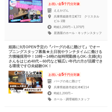
5
お祝い金
千円分対象
ええかげん
兵庫県姫路市立町72 クリスタル
ビル 1階
時給1,200円～1,375円
居酒屋のホール・キッチンスタッフ
姫路に9月OPEN予定の『バーグの名に懸けて』でオー
プニングスタッフ募集★土日祝やランチタイムに働ける
方積極採用中！10時～14時の短時間勤務もOK♪主婦(夫)
さんをはじめ40代～60代など幅広い年代の方が活躍でき
る環境です◎未経験OK！
5
お祝い金
千円分対象
バーグの名に懸けて
兵庫県姫路市総社本町214
時給1,200円～
ホール・調理補助スタッフ