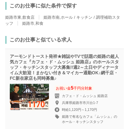
このお仕事に似た条件で探す
姫路市東,飲食店
姫路市南,ホール / キッチン / 調理補助スタ
ッフ
姫路市,和食
このお仕事と似ている求人
アーモンドトースト発祥★雑誌やTVで話題の姫路の超人
気カフェ『カフェ・ド・ムッシュ 姫路店』のホールスタ
ッフ・キッチンスタッフ大募集!!週2～土日やディナータ
イム大歓迎！まかない付き＆マイカー通勤OK♪網干店・
FC新在家店も同時募集♪
5
お祝い金
千円分対象
カフェ・ド・ムッシュ 姫路店
兵庫県姫路市市川台1-7
時給1,120円～1,170円
姫路で有名なカフェ「ムッシュ」の
ホール・キッチンスタッフ