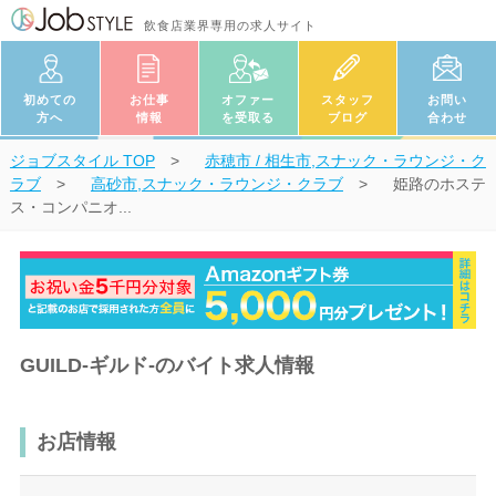
飲食店業界専用の求人サイト
初めての
お仕事
オファー
スタッフ
お問い
方へ
情報
を受取る
ブログ
合わせ
ジョブスタイル
TOP
赤穂市 / 相生市,スナック・ラウンジ・ク
ラブ
高砂市,スナック・ラウンジ・クラブ
姫路のホステ
ス・コンパニオ...
GUILD-ギルド‐のバイト求人情報
お店情報