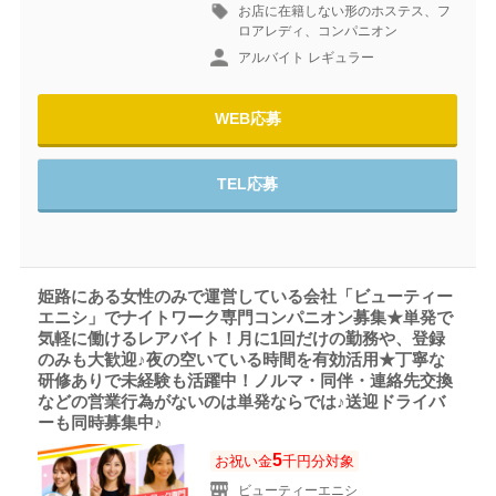
お店に在籍しない形のホステス、フ
ロアレディ、コンパニオン
アルバイト レギュラー
WEB応募
TEL応募
姫路にある女性のみで運営している会社「ビューティー
エニシ」でナイトワーク専門コンパニオン募集★単発で
気軽に働けるレアバイト！月に1回だけの勤務や、登録
のみも大歓迎♪夜の空いている時間を有効活用★丁寧な
研修ありで未経験も活躍中！ノルマ・同伴・連絡先交換
などの営業行為がないのは単発ならでは♪送迎ドライバ
ーも同時募集中♪
5
お祝い金
千円分対象
ビューティーエニシ