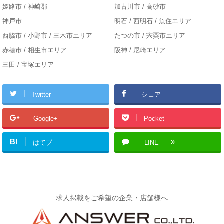
姫路市 / 神崎郡
加古川市 / 高砂市
神戸市
明石 / 西明石 / 魚住エリア
西脇市 / 小野市 / 三木市エリア
たつの市 / 宍粟市エリア
赤穂市 / 相生市エリア
阪神 / 尼崎エリア
三田 / 宝塚エリア
Twitter
シェア
Google+
Pocket
B!
はてブ
LINE
求人掲載をご希望の企業・店舗様へ