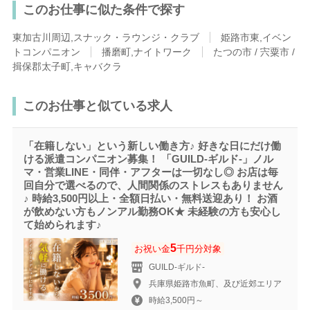
このお仕事に似た条件で探す
東加古川周辺,スナック・ラウンジ・クラブ
姫路市東,イベン
トコンパニオン
播磨町,ナイトワーク
たつの市 / 宍粟市 /
揖保郡太子町,キャバクラ
このお仕事と似ている求人
「在籍しない」という新しい働き方♪ 好きな日にだけ働
ける派遣コンパニオン募集！ 「GUILD-ギルド‐」ノル
マ・営業LINE・同伴・アフターは一切なし◎ お店は毎
回自分で選べるので、人間関係のストレスもありません
♪ 時給3,500円以上・全額日払い・無料送迎あり！ お酒
が飲めない方もノンアル勤務OK★ 未経験の方も安心し
て始められます♪
5
お祝い金
千円分対象
GUILD-ギルド‐
兵庫県姫路市魚町、及び近郊エリア
時給3,500円～