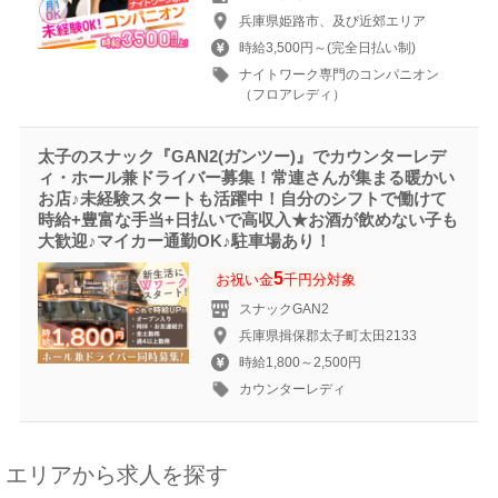
兵庫県姫路市、及び近郊エリア
時給3,500円～(完全日払い制)
ナイトワーク専門のコンパニオン
（フロアレディ）
太子のスナック『GAN2(ガンツー)』でカウンターレデ
ィ・ホール兼ドライバー募集！常連さんが集まる暖かい
お店♪未経験スタートも活躍中！自分のシフトで働けて
時給+豊富な手当+日払いで高収入★お酒が飲めない子も
大歓迎♪マイカー通勤OK♪駐車場あり！
5
お祝い金
千円分対象
スナックGAN2
兵庫県揖保郡太子町太田2133
時給1,800～2,500円
カウンターレディ
エリアから求人を探す