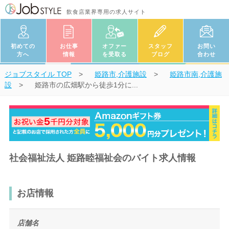
飲食店業界専用の求人サイト
初めての
お仕事
オファー
スタッフ
お問い
方へ
情報
を受取る
ブログ
合わせ
ジョブスタイル
TOP
姫路市,介護施設
姫路市南,介護施
設
姫路市の広畑駅から徒歩1分に...
社会福祉法人 姫路睦福祉会のバイト求人情報
お店情報
店舗名