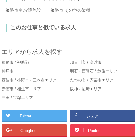
姫路市南,介護施設
姫路市,その他の業種
このお仕事と似ている求人
エリアから求人を探す
姫路市 / 神崎郡
加古川市 / 高砂市
神戸市
明石 / 西明石 / 魚住エリア
西脇市 / 小野市 / 三木市エリア
たつの市 / 宍粟市エリア
赤穂市 / 相生市エリア
阪神 / 尼崎エリア
三田 / 宝塚エリア
Twitter
シェア
Google+
Pocket