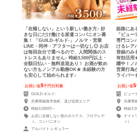
「在籍しない」という新しい働き方♪ 好
姫路にあ
きな日にだけ働ける派遣コンパニオン募
「ビュー
集！ 「GUILD-ギルド‐」ノルマ・営業
専門コン
LINE・同伴・アフターは一切なし◎ お店
けるレア
は毎回自分で選べるので、人間関係のス
登録のみ
トレスもありません♪ 時給3,500円以上・
有効活用
全額日払い・無料送迎あり！ お酒が飲め
躍中！ノ
ない方もノンアル勤務OK★ 未経験の方
営業行為
も安心して始められます♪
ライバー
5
5
お祝い金
千円分対象
お祝い金
GUILD-ギルド‐
ビュー
兵庫県姫路市魚町、及び近郊エリア
兵庫県
時給3,500円～
時給3,
お店に在籍しない形のホステス、フロアレデ
ナイト
ィ、コンパニオン
ィ）
アルバイト レギュラー