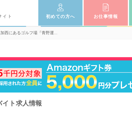
サイト
初めての
方へ
お仕事
情報
加西にあるゴルフ場『青野運...
バイト求人情報