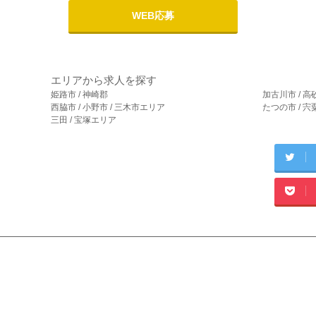
WEB応募
エリアから求人を探す
姫路市 / 神崎郡
加古川市 / 高
西脇市 / 小野市 / 三木市エリア
たつの市 / 
三田 / 宝塚エリア