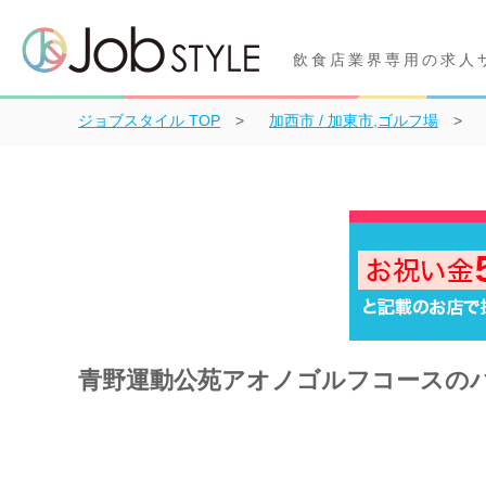
飲食店業界専用の求人
ジョブスタイル
TOP
加西市 / 加東市,ゴルフ場
青野運動公苑アオノゴルフコースの