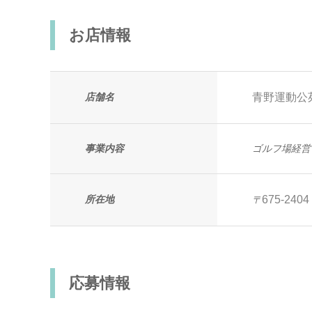
お店情報
店舗名
青野運動公
事業内容
ゴルフ場経営
所在地
675-2404
〒
応募情報