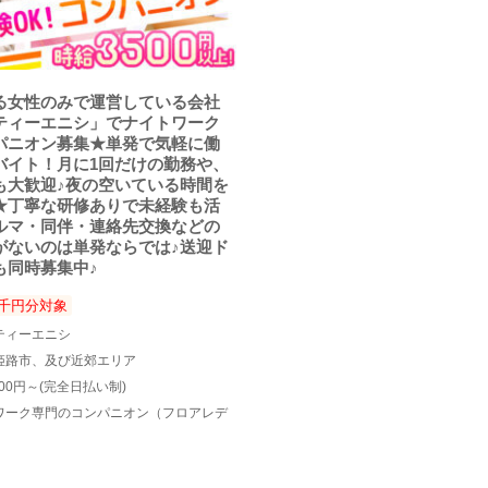
る女性のみで運営している会社
ティーエニシ」でナイトワーク
パニオン募集★単発で気軽に働
バイト！月に1回だけの勤務や、
も大歓迎♪夜の空いている時間を
★丁寧な研修ありで未経験も活
ルマ・同伴・連絡先交換などの
がないのは単発ならでは♪送迎ド
も同時募集中♪
千円分対象
ティーエニシ
姫路市、及び近郊エリア
500円～(完全日払い制)
ワーク専門のコンパニオン（フロアレデ