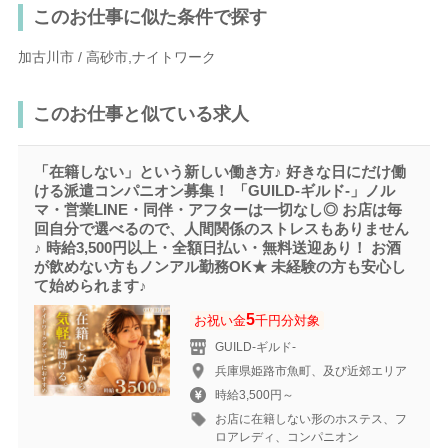
このお仕事に似た条件で探す
加古川市 / 高砂市,ナイトワーク
このお仕事と似ている求人
「在籍しない」という新しい働き方♪ 好きな日にだけ働
ける派遣コンパニオン募集！ 「GUILD-ギルド‐」ノル
マ・営業LINE・同伴・アフターは一切なし◎ お店は毎
回自分で選べるので、人間関係のストレスもありません
♪ 時給3,500円以上・全額日払い・無料送迎あり！ お酒
が飲めない方もノンアル勤務OK★ 未経験の方も安心し
て始められます♪
5
お祝い金
千円分対象
GUILD-ギルド‐
兵庫県姫路市魚町、及び近郊エリア
時給3,500円～
お店に在籍しない形のホステス、フ
ロアレディ、コンパニオン