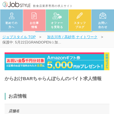
飲食店業界専用の求人サイト
初めての
お仕事
オファー
スタッフ
お問い
方へ
情報
を受取る
ブログ
合わせ
ジョブスタイル
TOP
加古川市 / 高砂市,ナイトワーク
保護中: 5月22日GRANDOPEN☆加...
からおけBARちゃらんぽらんのバイト求人情報
お店情報
店舗名