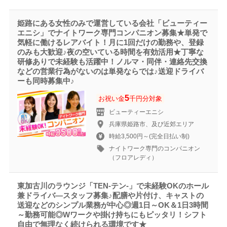
姫路にある女性のみで運営している会社「ビューティー
エニシ」でナイトワーク専門コンパニオン募集★単発で
気軽に働けるレアバイト！月に1回だけの勤務や、登録
のみも大歓迎♪夜の空いている時間を有効活用★丁寧な
研修ありで未経験も活躍中！ノルマ・同伴・連絡先交換
などの営業行為がないのは単発ならでは♪送迎ドライバ
ーも同時募集中♪
5
お祝い金
千円分対象
ビューティーエニシ
兵庫県姫路市、及び近郊エリア
時給3,500円～(完全日払い制)
ナイトワーク専門のコンパニオン
（フロアレディ）
東加古川のラウンジ「TEN-テン-」で未経験OKのホール
兼ドライバ―スタッフ募集♪配膳や片付け、キャストの
送迎などのシンプル業務が中心◎週1日～OK＆1日3時間
～勤務可能◎Wワークや掛け持ちにもピッタリ！シフト
自由で無理なく続けられる環境です★