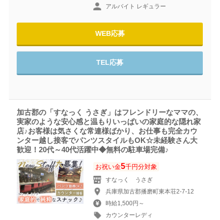
アルバイト レギュラー
WEB応募
TEL応募
加古郡の「すなっく うさぎ」はフレンドリーなママの、
実家のような安心感と温もりいっぱいの家庭的な隠れ家
店♪お客様は気さくな常連様ばかり、お仕事も完全カウ
ンター越し接客でパンツスタイルもOK☆未経験さん大
歓迎！20代～40代活躍中◆無料の駐車場完備♪
5
お祝い金
千円分対象
すなっく うさぎ
兵庫県加古郡播磨町東本荘2-7-12
時給1,500円～
カウンターレディ