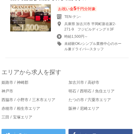
5
お祝い金
千円分対象
TEN-テン-
兵庫県 加古川市 平岡町新在家2-
271-9 フジビルディングⅡ3F
時給1,500円～
未経験OK♪シンプル業務中心のホー
ル兼ドライバ―スタッフ
エリアから求人を探す
姫路市 / 神崎郡
加古川市 / 高砂市
神戸市
明石 / 西明石 / 魚住エリア
西脇市 / 小野市 / 三木市エリア
たつの市 / 宍粟市エリア
赤穂市 / 相生市エリア
阪神 / 尼崎エリア
三田 / 宝塚エリア