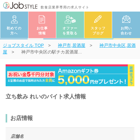
飲食店業界専用の求人サイト
初めての
お仕事
オファー
スタッフ
お問い
方へ
情報
を受取る
ブログ
合わせ
ジョブスタイル
TOP
神戸市,居酒屋
神戸市中央区,居酒
屋
神戸市中央区の駅チカ居酒屋...
立ち飲み れいのバイト求人情報
お店情報
店舗名