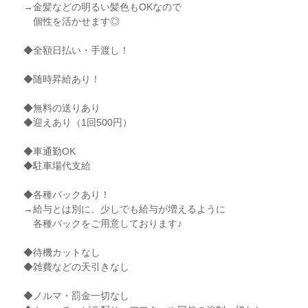
→金髪などの明るい髪色もOKなので
個性を活かせます◎
◆全額日払い・手渡し！
◆随時昇給あり！
◆無料の送りあり
◆迎えあり（1回500円）
◆車通勤OK
◆駐車場代支給
◆各種バックあり！
→給与とは別に、少しでも給与が増えるように
各種バックをご用意しております♪
◆待機カットなし
◆雑費などの天引きなし
◆ノルマ・罰金一切なし