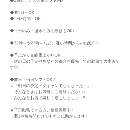
◆1週間ごとの自由シフト制♪
◆週1日～OK
◆1日3時間～OK
◆平日のみ・週末のみの勤務もOK♪
◆22時～や23時～など、遅い時間からの出勤OK！
◆早上がり＆終電上がりOK
→次の日の予定やあなたの都合を優先しての勤務で大丈夫で
す◎
◆前日・当日シフトOK！
→「明日の予定ドタキャンでなくなった…」
そんなときはお気軽にご連絡ください♪
みんなとお店で楽しく過ごしましょ～!!
★平日勤務できる方、積極採用中！
→週1や短時間だけでも本当に助かります♪