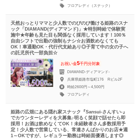
フロアレディ（スナック）
天然おっとりママと少人数でのびのび働ける姫路のスナ
ック「DIAMAND(ディアマンド)」★特別時給で体験実
施中★年齢も見た目も関係なく採用しています！100％
自由シフトで出勤の強制もナシ☆お酒飲めなくても
OK！車通勤OK・代行代支給あり◎子育て中の女の子へ
の託児所代一部負担☆
5
お祝い金
千円分対象
DIAMAND-ディアマンド-
兵庫県姫路市塩町176 Rビル2F
時給2600円～4,500円
フロアレディ
姫路の広畑にある隠れ家スナック『Sansui-さんすい-』
でカウンターレディを大募集♪明るく笑顔で話せたら即
採用！お酒は飲めなくてOK！未経験者さん多数採用予
定！少人数で営業している、常連さんばかりのお店★週
1～OKですが、レギュラー勤務は時給面優遇します◎