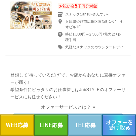
5
お祝い金
千円分対象
スナックSansui-さんすい-
兵庫県姫路市広畑区東新町1-64 セ
オビル1F
時給1,800円～2,500円+能力給+各
種手当
気軽なスナックのカウンターレディ
登録して"待っているだけ"で、お店からあなたに直接オファ
ーが届く♪
希望条件にピッタリのお仕事探しはJobSTYLEのオファーサ
ービスにお任せください！
オファーサービスとは？
オファーを
オファーを受け取る
WEB応募
LINE応募
TEL応募
受け取る