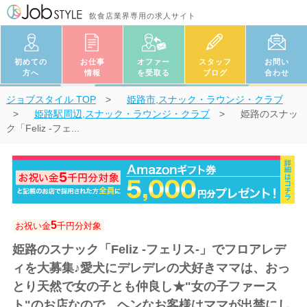
飲食店業界専用の求人サイト
初めての
お仕事
オファー
スタッフ
お問い
方へ
情報
を受取る
ブログ
合わせ
ジョブスタイル
TOP
姫路市,スナック・ラウンジ・クラブ
姫路駅周辺,スナック・ラウンジ・クラブ
姫路のスナッ
ク「Feliz -フェ...
5
お祝い金
千円分対象
姫路のスナック「Feliz -フェリス-」でフロアレデ
ィを大募集♪愛犬にデレデレの犬好きママは、おっ
とり天然で女の子とも仲良し★"女の子ファース
ト"のお店なので、ヘンなお客様はママが出禁にし