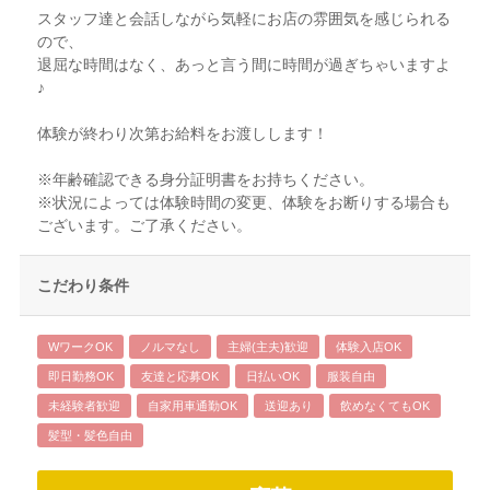
スタッフ達と会話しながら気軽にお店の雰囲気を感じられる
ので、
退屈な時間はなく、あっと言う間に時間が過ぎちゃいますよ
♪
体験が終わり次第お給料をお渡しします！
※年齢確認できる身分証明書をお持ちください。
※状況によっては体験時間の変更、体験をお断りする場合も
ございます。ご了承ください。
こだわり条件
WワークOK
ノルマなし
主婦(主夫)歓迎
体験入店OK
即日勤務OK
友達と応募OK
日払いOK
服装自由
未経験者歓迎
自家用車通勤OK
送迎あり
飲めなくてもOK
髪型・髪色自由