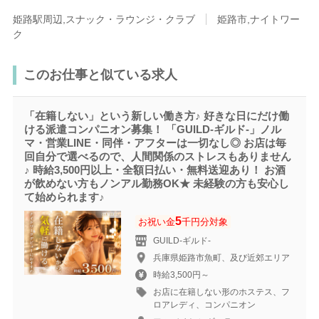
姫路駅周辺,スナック・ラウンジ・クラブ
姫路市,ナイトワー
ク
このお仕事と似ている求人
「在籍しない」という新しい働き方♪ 好きな日にだけ働
ける派遣コンパニオン募集！ 「GUILD-ギルド‐」ノル
マ・営業LINE・同伴・アフターは一切なし◎ お店は毎
回自分で選べるので、人間関係のストレスもありません
♪ 時給3,500円以上・全額日払い・無料送迎あり！ お酒
が飲めない方もノンアル勤務OK★ 未経験の方も安心し
て始められます♪
5
お祝い金
千円分対象
GUILD-ギルド‐
兵庫県姫路市魚町、及び近郊エリア
時給3,500円～
お店に在籍しない形のホステス、フ
ロアレディ、コンパニオン