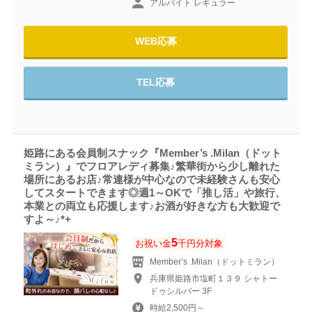
アルバイト レギュラー
WEB応募
TEL応募
姫路にある会員制スナック『Member’s .Milan（ドット
ミラン）』でフロアレディ募集♪繁華街から少し離れた
場所にあるお店♪常連様が中心なので未経験さんも安心
してスタートできます◎週1～OKで「推し活」や旅行、
本業との両立も応援します♪お酒が好きな方も大歓迎で
すよ～♪*+
5
お祝い金
千円分対象
Member’s .Milan（ドットミラン）
兵庫県姫路市塩町１３９ シャトー
ドゥシルバー 3F
時給2,500円～