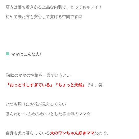
店内は落ち着きある上品な内装で、とってもキレイ！
初めて来た方も安心して寛げる空間です◎
ママはこんな人♪
Felizのママの性格を一言でいうと…
『おっとりしすぎている』『ちょっと天然』
です。笑
いつも周りにお花が見えるくらい
ほんわか～♪ふわふわ～♪とした雰囲気のママ☆
自身も犬と暮らしている
大のワンちゃん好きママ
なので、