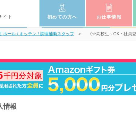
サイト
初めての
方へ
お仕事
情報
町,ホール / キッチン / 調理補助スタッフ
《☆高校生～OK・社員登用
人情報