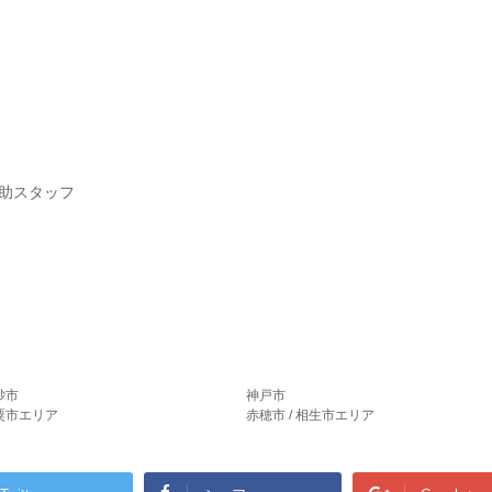
理補助スタッフ
砂市
神戸市
宍粟市エリア
赤穂市 / 相生市エリア