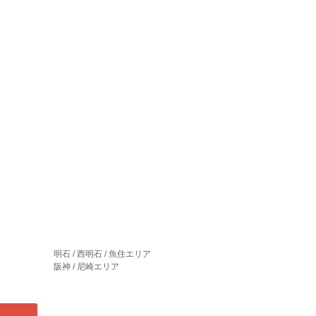
明石 / 西明石 / 魚住エリア
阪神 / 尼崎エリア