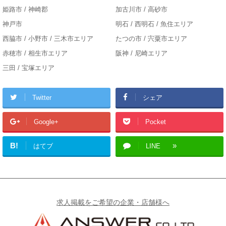
姫路市 / 神崎郡
加古川市 / 高砂市
神戸市
明石 / 西明石 / 魚住エリア
西脇市 / 小野市 / 三木市エリア
たつの市 / 宍粟市エリア
赤穂市 / 相生市エリア
阪神 / 尼崎エリア
三田 / 宝塚エリア
Twitter
シェア
Google+
Pocket
B!
はてブ
LINE
求人掲載をご希望の企業・店舗様へ