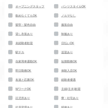
オープニングスタッフ
パンツスタイルOK
飲めなくてもOK
ノルマなし
髪型・髪色自由
服装自由
貸し衣装あり
制服あり
未経験者歓迎
日払いOK
駅チカ
送迎あり
自家用車通勤OK
短期勤務OK
即日勤務OK
体験入店OK
友達と応募OK
経験者優遇
WワークOK
主婦(主夫)歓迎
託児所あり
寮・社宅あり
社員登用あり
研修あり