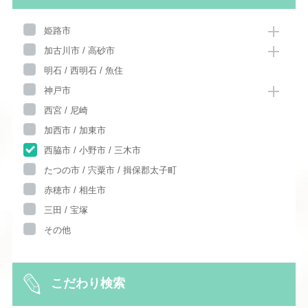
姫路市
加古川市 / 高砂市
明石 / 西明石 / 魚住
神戸市
西宮 / 尼崎
加西市 / 加東市
西脇市 / 小野市 / 三木市
たつの市 / 宍粟市 / 揖保郡太子町
赤穂市 / 相生市
三田 / 宝塚
その他
こだわり検索