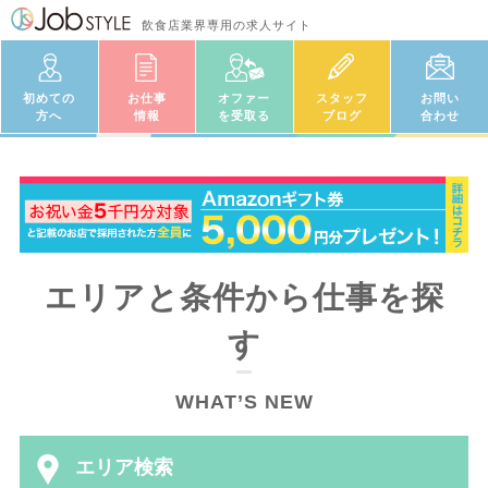
飲食店業界専用の求人サイト
初めての
お仕事
オファー
スタッフ
お問い
方へ
情報
を受取る
ブログ
合わせ
エリアと条件から仕事を探
す
WHAT’S NEW
エリア検索