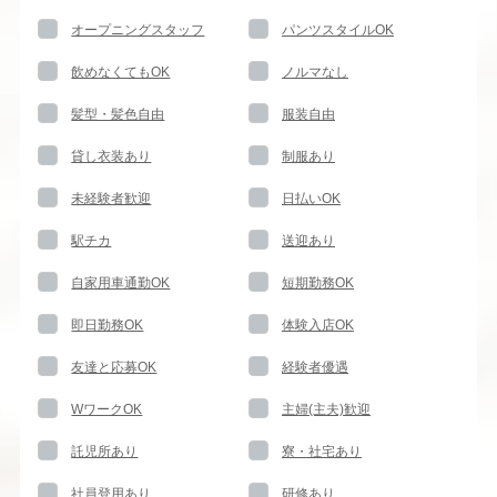
オープニングスタッフ
パンツスタイルOK
飲めなくてもOK
ノルマなし
髪型・髪色自由
服装自由
貸し衣装あり
制服あり
未経験者歓迎
日払いOK
駅チカ
送迎あり
自家用車通勤OK
短期勤務OK
即日勤務OK
体験入店OK
友達と応募OK
経験者優遇
WワークOK
主婦(主夫)歓迎
託児所あり
寮・社宅あり
社員登用あり
研修あり