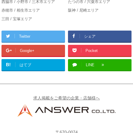
西脇市 / 小野市 / 三木市エリア
たつの市 / 宍粟市エリア
赤穂市 / 相生市エリア
阪神 / 尼崎エリア
三田 / 宝塚エリア
Twitter
シェア
Google+
Pocket
B!
はてブ
LINE
求人掲載をご希望の企業・店舗様へ
〒670-0074