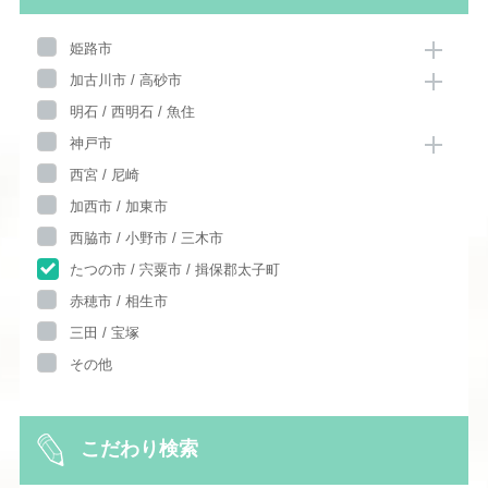
姫路市
加古川市 / 高砂市
明石 / 西明石 / 魚住
神戸市
西宮 / 尼崎
加西市 / 加東市
西脇市 / 小野市 / 三木市
たつの市 / 宍粟市 / 揖保郡太子町
赤穂市 / 相生市
三田 / 宝塚
その他
こだわり検索