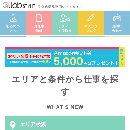
飲食店業界専用の求人サイト
初めての
お仕事
オファー
スタッフ
お問い
方へ
情報
を受取る
ブログ
合わせ
エリアと条件から仕事を探
す
WHAT’S NEW
エリア検索