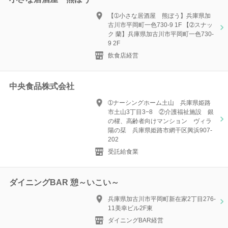
【➀小さな居酒屋 熊ぼう】兵庫県加
古川市平岡町一色730-9 1F 【➁スナッ
ク 蘭】兵庫県加古川市平岡町一色730-
9 2F
飲食店経営
中央食品株式会社
➀ナーシングホーム土山 兵庫県姫路
市土山3丁目3−8 ②介護福祉施設 銀
の櫂、高齢者向けマンション ヴィラ
陽の栞 兵庫県姫路市網干区興浜907-
202
受託給食業
ダイニングBAR 憩～いこい～
兵庫県加古川市平岡町新在家2丁目276-
11美幸ビル2F東
ダイニングBAR経営