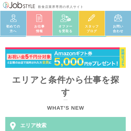
飲食店業界専用の求人サイト
初めての
お仕事
オファー
スタッフ
お問い
方へ
情報
を受取る
ブログ
合わせ
エリアと条件から仕事を探
す
WHAT’S NEW
エリア検索