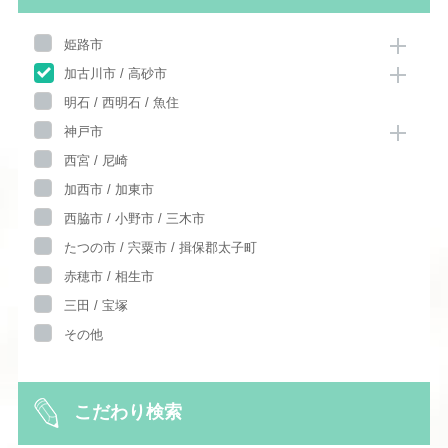
姫路市
加古川市 / 高砂市
明石 / 西明石 / 魚住
神戸市
西宮 / 尼崎
加西市 / 加東市
西脇市 / 小野市 / 三木市
たつの市 / 宍粟市 / 揖保郡太子町
赤穂市 / 相生市
三田 / 宝塚
その他
こだわり検索