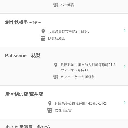
バー経営
創作鉄板串～re～
兵庫県高砂市中島2丁目3-3
飲食店経営
Patisserie 花梨
兵庫県加古川市加古川町篠原町21-8
ヤマトヤシキ内1Ｆ
カフェ・ケーキ屋経営
唐々鍋の店 荒井店
兵庫県高砂市荒井町小松原5-14-2
飲食店経営
小さな居酒屋 熊ぼう