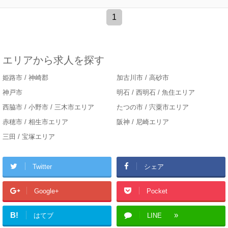
1
エリアから求人を探す
姫路市 / 神崎郡
加古川市 / 高砂市
神戸市
明石 / 西明石 / 魚住エリア
西脇市 / 小野市 / 三木市エリア
たつの市 / 宍粟市エリア
赤穂市 / 相生市エリア
阪神 / 尼崎エリア
三田 / 宝塚エリア
Twitter
シェア
Google+
Pocket
B!
はてブ
LINE