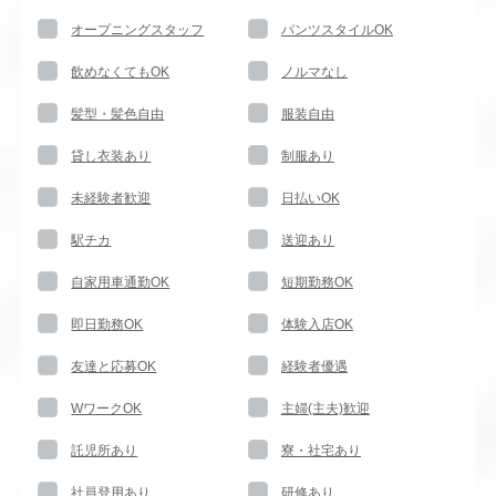
オープニングスタッフ
パンツスタイルOK
飲めなくてもOK
ノルマなし
髪型・髪色自由
服装自由
貸し衣装あり
制服あり
未経験者歓迎
日払いOK
駅チカ
送迎あり
自家用車通勤OK
短期勤務OK
即日勤務OK
体験入店OK
友達と応募OK
経験者優遇
WワークOK
主婦(主夫)歓迎
託児所あり
寮・社宅あり
社員登用あり
研修あり