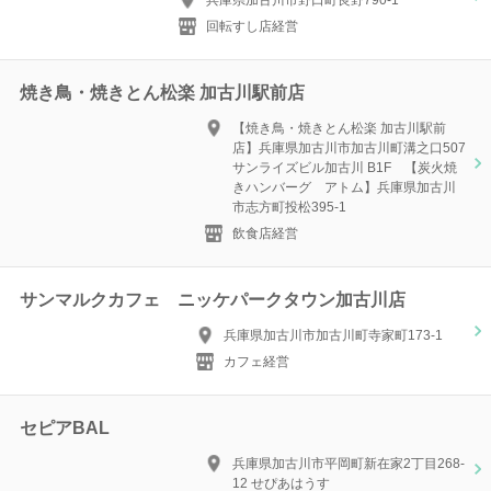
兵庫県加古川市野口町良野790-1
回転すし店経営
焼き鳥・焼きとん松楽 加古川駅前店
【焼き鳥・焼きとん松楽 加古川駅前
店】兵庫県加古川市加古川町溝之口507
サンライズビル加古川 B1F 【炭火焼
きハンバーグ アトム】兵庫県加古川
市志方町投松395-1
飲食店経営
サンマルクカフェ ニッケパークタウン加古川店
兵庫県加古川市加古川町寺家町173-1
カフェ経営
セピアBAL
兵庫県加古川市平岡町新在家2丁目268-
12 せぴあはうす