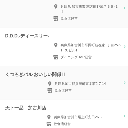
兵庫県 加古川市 志方町野尻７６９-１
４
飲食店経営
D.D.D.-ディースリー-
兵庫県加古川市平岡町新在家1丁目257-
1 RCビル1F
ダイニングBAR経営
くつろぎバル おいしい関係Ⅱ
兵庫県加古郡播磨町東本荘2-7-14
飲食店経営
天下一品 加古川店
兵庫県加古川市尾上町安田261-1
飲食店経営