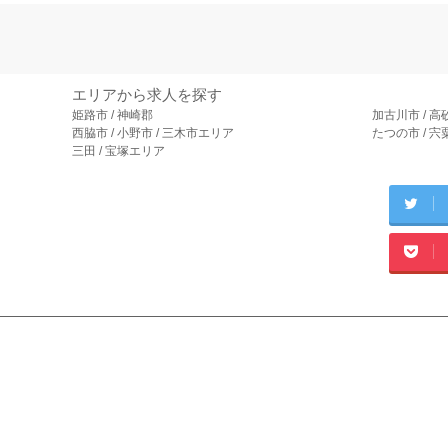
エリアから求人を探す
姫路市 / 神崎郡
加古川市 / 高
西脇市 / 小野市 / 三木市エリア
たつの市 / 
三田 / 宝塚エリア