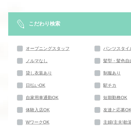
こだわり検索
オープニングスタッフ
パンツスタイ
ノルマなし
髪型・髪色自
貸し衣装あり
制服あり
日払いOK
駅チカ
自家用車通勤OK
短期勤務OK
体験入店OK
友達と応募O
WワークOK
主婦(主夫)歓