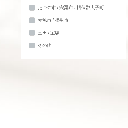
たつの市 / 宍粟市 / 揖保郡太子町
赤穂市 / 相生市
三田 / 宝塚
その他