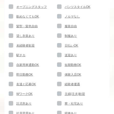
オープニングスタッフ
パンツスタイルOK
飲めなくてもOK
ノルマなし
髪型・髪色自由
服装自由
貸し衣装あり
制服あり
未経験者歓迎
日払いOK
駅チカ
送迎あり
自家用車通勤OK
短期勤務OK
即日勤務OK
体験入店OK
友達と応募OK
経験者優遇
WワークOK
主婦(主夫)歓迎
託児所あり
寮・社宅あり
社員登用あり
研修あり