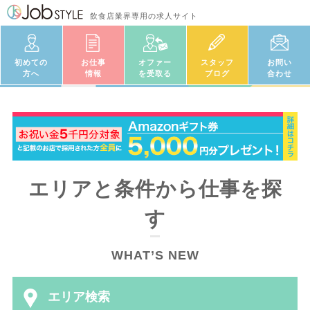
飲食店業界専用の求人サイト
初めての
お仕事
オファー
スタッフ
お問い
方へ
情報
を受取る
ブログ
合わせ
エリアと条件から仕事を探
す
WHAT’S NEW
エリア検索