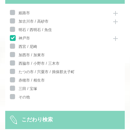
姫路市
加古川市 / 高砂市
明石 / 西明石 / 魚住
神戸市
西宮 / 尼崎
加西市 / 加東市
西脇市 / 小野市 / 三木市
たつの市 / 宍粟市 / 揖保郡太子町
赤穂市 / 相生市
三田 / 宝塚
その他
こだわり検索