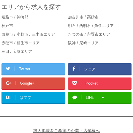
エリアから求人を探す
姫路市 / 神崎郡
加古川市 / 高砂市
神戸市
明石 / 西明石 / 魚住エリア
西脇市 / 小野市 / 三木市エリア
たつの市 / 宍粟市エリア
赤穂市 / 相生市エリア
阪神 / 尼崎エリア
三田 / 宝塚エリア
Twitter
シェア
Google+
Pocket
B!
はてブ
LINE
求人掲載をご希望の企業・店舗様へ