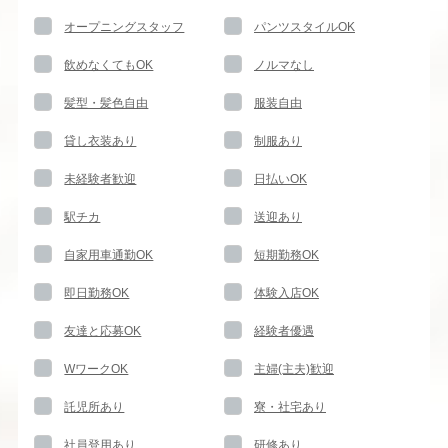
オープニングスタッフ
パンツスタイルOK
飲めなくてもOK
ノルマなし
髪型・髪色自由
服装自由
貸し衣装あり
制服あり
未経験者歓迎
日払いOK
駅チカ
送迎あり
自家用車通勤OK
短期勤務OK
即日勤務OK
体験入店OK
友達と応募OK
経験者優遇
WワークOK
主婦(主夫)歓迎
託児所あり
寮・社宅あり
社員登用あり
研修あり