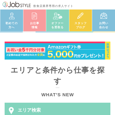
飲食店業界専用の求人サイト
初めての
お仕事
オファー
スタッフ
お問い
方へ
情報
を受取る
ブログ
合わせ
エリアと条件から仕事を探
す
WHAT’S NEW
エリア検索