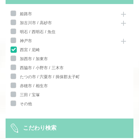
姫路市
加古川市 / 高砂市
明石 / 西明石 / 魚住
神戸市
西宮 / 尼崎
加西市 / 加東市
西脇市 / 小野市 / 三木市
たつの市 / 宍粟市 / 揖保郡太子町
赤穂市 / 相生市
三田 / 宝塚
その他
こだわり検索