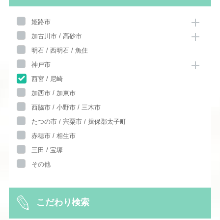
姫路市
加古川市 / 高砂市
明石 / 西明石 / 魚住
神戸市
西宮 / 尼崎
加西市 / 加東市
西脇市 / 小野市 / 三木市
たつの市 / 宍粟市 / 揖保郡太子町
赤穂市 / 相生市
三田 / 宝塚
その他
こだわり検索