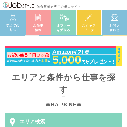
飲食店業界専用の求人サイト
初めての
お仕事
オファー
スタッフ
お問い
方へ
情報
を受取る
ブログ
合わせ
エリアと条件から仕事を探
す
WHAT’S NEW
エリア検索