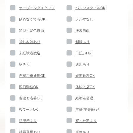
オープニングスタッフ
パンツスタイルOK
飲めなくてもOK
ノルマなし
髪型・髪色自由
服装自由
貸し衣装あり
制服あり
未経験者歓迎
日払いOK
駅チカ
送迎あり
自家用車通勤OK
短期勤務OK
即日勤務OK
体験入店OK
友達と応募OK
経験者優遇
WワークOK
主婦(主夫)歓迎
託児所あり
寮・社宅あり
社員登用あり
研修あり