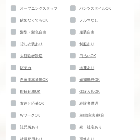
オープニングスタッフ
パンツスタイルOK
飲めなくてもOK
ノルマなし
髪型・髪色自由
服装自由
貸し衣装あり
制服あり
未経験者歓迎
日払いOK
駅チカ
送迎あり
自家用車通勤OK
短期勤務OK
即日勤務OK
体験入店OK
友達と応募OK
経験者優遇
WワークOK
主婦(主夫)歓迎
託児所あり
寮・社宅あり
社員登用あり
研修あり