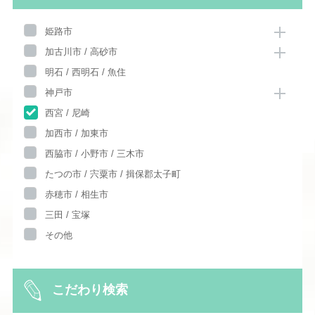
姫路市
加古川市 / 高砂市
明石 / 西明石 / 魚住
神戸市
西宮 / 尼崎
加西市 / 加東市
西脇市 / 小野市 / 三木市
たつの市 / 宍粟市 / 揖保郡太子町
赤穂市 / 相生市
三田 / 宝塚
その他
こだわり検索