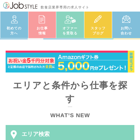
飲食店業界専用の求人サイト
初めての
お仕事
オファー
スタッフ
お問い
方へ
情報
を受取る
ブログ
合わせ
エリアと条件から仕事を探
す
WHAT’S NEW
エリア検索