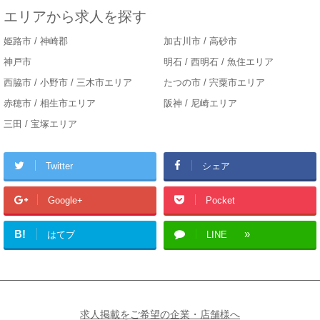
エリアから求人を探す
姫路市 / 神崎郡
加古川市 / 高砂市
神戸市
明石 / 西明石 / 魚住エリア
西脇市 / 小野市 / 三木市エリア
たつの市 / 宍粟市エリア
赤穂市 / 相生市エリア
阪神 / 尼崎エリア
三田 / 宝塚エリア
Twitter
シェア
Google+
Pocket
B!
はてブ
LINE
求人掲載をご希望の企業・店舗様へ