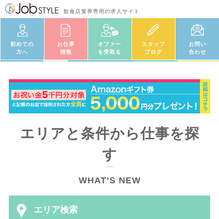
飲食店業界専用の求人サイト
初めての
お仕事
オファー
スタッフ
お問い
方へ
情報
を受取る
ブログ
合わせ
エリアと条件から仕事を探
す
WHAT’S NEW
エリア検索