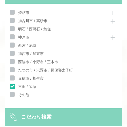
姫路市
加古川市 / 高砂市
明石 / 西明石 / 魚住
神戸市
西宮 / 尼崎
加西市 / 加東市
西脇市 / 小野市 / 三木市
たつの市 / 宍粟市 / 揖保郡太子町
赤穂市 / 相生市
三田 / 宝塚
その他
こだわり検索