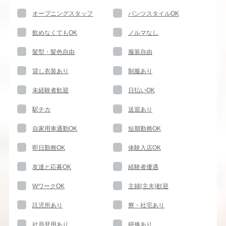
オープニングスタッフ
パンツスタイルOK
飲めなくてもOK
ノルマなし
髪型・髪色自由
服装自由
貸し衣装あり
制服あり
未経験者歓迎
日払いOK
駅チカ
送迎あり
自家用車通勤OK
短期勤務OK
即日勤務OK
体験入店OK
友達と応募OK
経験者優遇
WワークOK
主婦(主夫)歓迎
託児所あり
寮・社宅あり
社員登用あり
研修あり