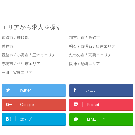
エリアから求人を探す
姫路市 / 神崎郡
加古川市 / 高砂市
神戸市
明石 / 西明石 / 魚住エリア
西脇市 / 小野市 / 三木市エリア
たつの市 / 宍粟市エリア
赤穂市 / 相生市エリア
阪神 / 尼崎エリア
三田 / 宝塚エリア
Twitter
シェア
Google+
Pocket
B!
はてブ
LINE