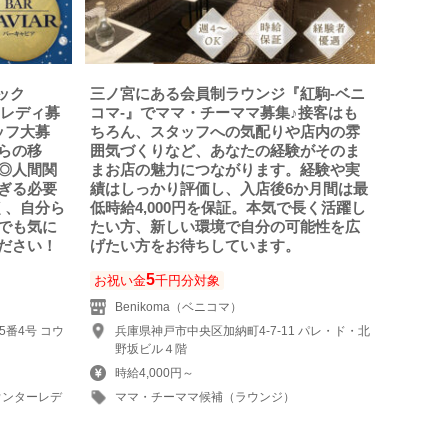
ック
三ノ宮にある会員制ラウンジ『紅駒-ベニ
ーレディ募
コマ-』でママ・チーママ募集♪接客はも
ッフ大募
ちろん、スタッフへの気配りや店内の雰
らの移
囲気づくりなど、あなたの経験がそのま
◎人間関
まお店の魅力につながります。経験や実
ぎる必要
績はしっかり評価し、入店後6か月間は最
く、自分ら
低時給4,000円を保証。本気で長く活躍し
でも気に
たい方、新しい環境で自分の可能性を広
ださい！
げたい方をお待ちしています。
5
お祝い金
千円分対象
Benikoma（ベニコマ）
番4号 コウ
兵庫県神戸市中央区加納町4-7-11 パレ・ド・北
野坂ビル４階
時給4,000円～
ウンターレデ
ママ・チーママ候補（ラウンジ）