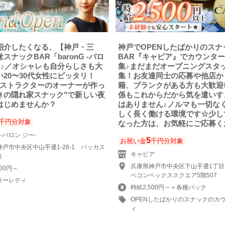
紹介したくなる、【神戸・三
神戸でOPENしたばかりのスナ
スナックBAR「baronG -バロ
BAR『キャビア』でカウンタ
」♪／オシャレも自分らしさも大
集♪まだまだオープニングスタ
20〜30代女性にピッタリ！
集！お友達同士の応募や他店か
ンストラクターのオーナーが作っ
籍、ブランクがある方も大歓迎
きの隠れ家スナック"で新しい夜
係もこれからだから気を遣いす
はじめませんか？
はありません♪ノルマも一切な
しく長く働ける環境です☆少し
千円分対象
なった方は、お気軽にご応募く
G -バロン ジー-
5
お祝い金
千円分対象
戸市中央区中山手通1-26-1 バッカス
キャビア
階
兵庫県神戸市中央区下山手通1丁目5
000円～
ベコンベックススクエア5階507
ターレディ
時給2,500円～＋各種バック
OPENしたばかりのスナックのカ
ィ