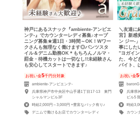
神戸にあるスナック『ambiente-アンビエ
＼友達に
ンテ-』でカウンターレディ募集♪オープ
宮】新感覚
ニング募集★週1日・3時間～OK！Wワー
ン ジー-
クさんも無理なく働けます◎パンツスタ
事にしたい
イル＆デニム勤務OK＊もちろんノルマ・
"ヨガイ
罰金・待機カットは一切なし!!未経験さん
た、今ど
も安心してスタートできます♪
バイト、
5
5
お祝い金
千円分対象
お祝い金
ambiente-アンビエンテ-
baron
兵庫県神戸市中央区中山手通1丁目17-13 東門
兵庫県神
シャルマンビル3F
ビル5 
時給2,000円～3,000円 +豊富なバック有り♪
時給3,
デニムで働けるお店でカウンターレディ
カウン