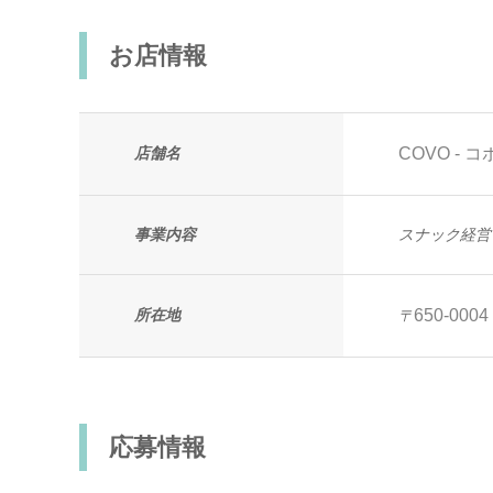
お店情報
店舗名
COVO - コ
事業内容
スナック経営
所在地
650-0004
〒
応募情報