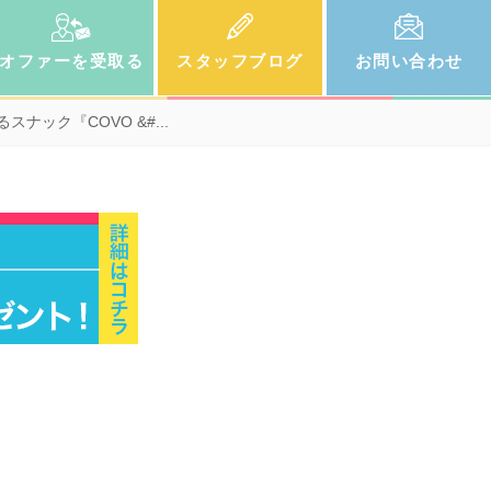
オファー
を受取る
スタッフ
ブログ
お問い
合わせ
スナック『COVO &#...