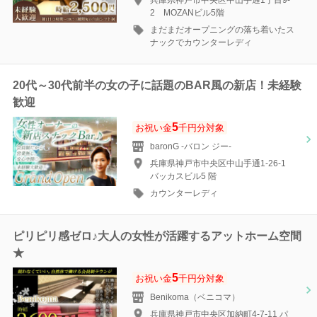
兵庫県神戸市中央区中山手通1丁目9-
2 MOZANビル5階
まだまだオープニングの落ち着いたス
ナックでカウンターレディ
20代～30代前半の女の子に話題のBAR風の新店！未経験
歓迎
5
お祝い金
千円分対象
baronG -バロン ジー-
兵庫県神戸市中央区中山手通1-26-1
バッカスビル5 階
カウンターレディ
ピリピリ感ゼロ♪大人の女性が活躍するアットホーム空間
★
5
お祝い金
千円分対象
Benikoma（ベニコマ）
兵庫県神戸市中央区加納町4-7-11 パ