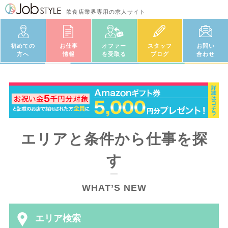
飲食店業界専用の求人サイト
初めての
お仕事
オファー
スタッフ
お問い
方へ
情報
を受取る
ブログ
合わせ
エリアと条件から仕事を探
す
WHAT’S NEW
エリア検索