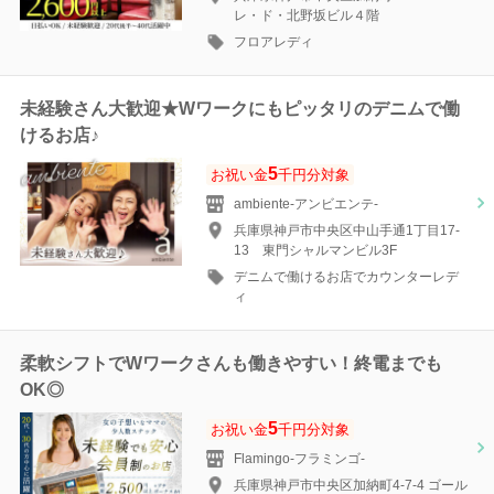
レ・ド・北野坂ビル４階
フロアレディ
未経験さん大歓迎★Wワークにもピッタリのデニムで働
けるお店♪
5
お祝い金
千円分対象
ambiente-アンビエンテ-
兵庫県神戸市中央区中山手通1丁目17-
13 東門シャルマンビル3F
デニムで働けるお店でカウンターレデ
ィ
柔軟シフトでWワークさんも働きやすい！終電までも
OK◎
5
お祝い金
千円分対象
Flamingo-フラミンゴ-
兵庫県神戸市中央区加納町4-7-4 ゴール