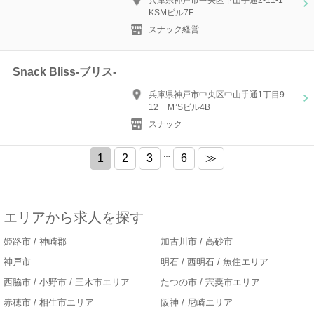
兵庫県神戸市中央区下山手通2-11-1
KSMビル7F
スナック経営
Snack Bliss-ブリス-
兵庫県神戸市中央区中山手通1丁目9-
12 Ｍ’Sビル4B
スナック
…
1
2
3
6
≫
エリアから求人を探す
姫路市 / 神崎郡
加古川市 / 高砂市
神戸市
明石 / 西明石 / 魚住エリア
西脇市 / 小野市 / 三木市エリア
たつの市 / 宍粟市エリア
赤穂市 / 相生市エリア
阪神 / 尼崎エリア