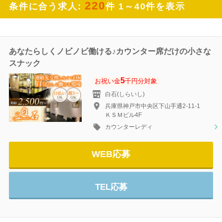
220
条件に合う求人:
件 1～40件を表示
あなたらしくノビノビ働ける♪カウンター席だけの小さな
スナック
5
お祝い金
千円分対象
白石(しらいし)
兵庫県神戸市中央区下山手通2-11-1
ＫＳＭビル4F
カウンターレディ
WEB応募
TEL応募