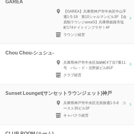
GAREA
【GAREA】兵庫県神戸市中央区中山手
通1-5-18 第10シャルマンビル3F 【会
員制ラウンジareaG】兵庫県姫路市塩
町174ナイトインプラザⅠ4F
ラウンジ経営
Chou Chou-シュシュ-
兵庫県神戸市中央区加納町4丁目7番11
号 パレ・ド・北野坂ビルB1F
クラブ経営
Sunset Lounget(サンセットラウンジェット)神戸
兵庫県神戸市中央区北長狭通1-5-8 コ
ースト35ビル3F
キャバクラ経営
CLUB ROOM (ルーム)