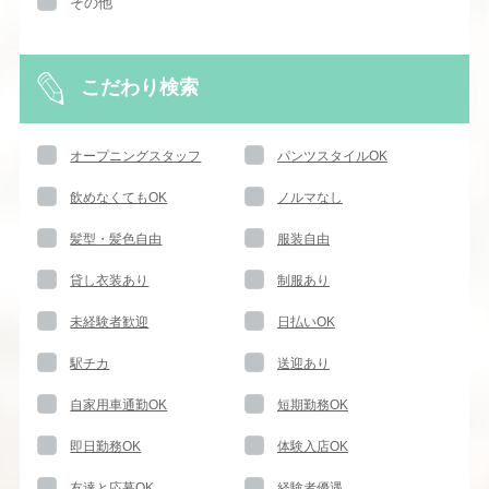
その他
こだわり検索
オープニングスタッフ
パンツスタイルOK
飲めなくてもOK
ノルマなし
髪型・髪色自由
服装自由
貸し衣装あり
制服あり
未経験者歓迎
日払いOK
駅チカ
送迎あり
自家用車通勤OK
短期勤務OK
即日勤務OK
体験入店OK
友達と応募OK
経験者優遇