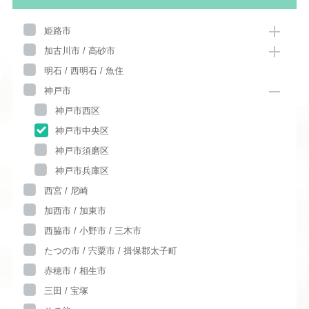
姫路市
加古川市 / 高砂市
明石 / 西明石 / 魚住
神戸市
神戸市西区
神戸市中央区
神戸市須磨区
神戸市兵庫区
西宮 / 尼崎
加西市 / 加東市
西脇市 / 小野市 / 三木市
たつの市 / 宍粟市 / 揖保郡太子町
赤穂市 / 相生市
三田 / 宝塚