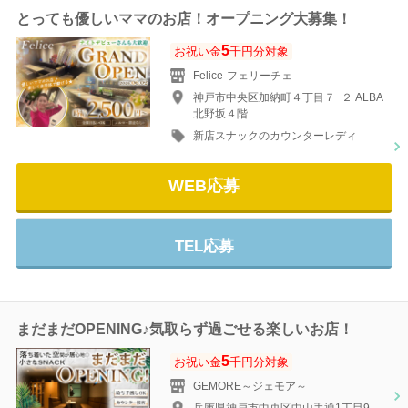
とっても優しいママのお店！オープニング大募集！
5
お祝い金
千円分対象
Felice-フェリーチェ-
神戸市中央区加納町４丁目７−２ ALBA
北野坂４階
新店スナックのカウンターレディ
WEB応募
TEL応募
まだまだOPENING♪気取らず過ごせる楽しいお店！
5
お祝い金
千円分対象
GEMORE～ジェモア～