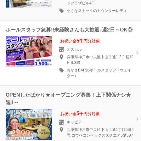
ドプラザビル4F
小さなスナックのカウンターレディ
ホールスタッフ急募!!未経験さんも大歓迎♪週2日～OK◎
5
お祝い金
千円分対象
オスカル
兵庫県神戸市中央区中山手通1-2-1 建和
ビル3階
おかまBARのホールスタッフ（ウェイ
ター）
OPENしたばかり★オープニング募集！上下関係ナシ★
週1～
5
お祝い金
千円分対象
キャビア
兵庫県神戸市中央区下山手通1丁目5番4
号 コウベコンベックススクエア5階507