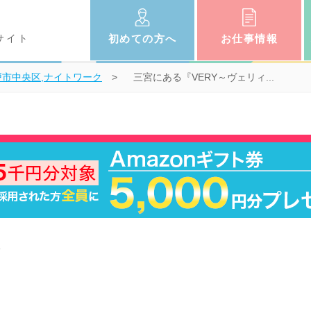
サイト
初めての
方へ
お仕事
情報
戸市中央区,ナイトワーク
三宮にある『VERY～ヴェリィ...