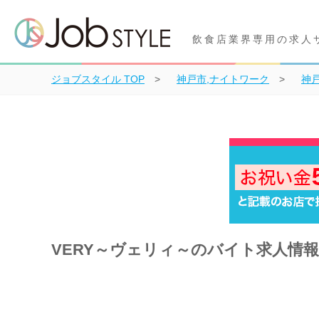
飲食店業界専用の求人
ジョブスタイル
TOP
神戸市,ナイトワーク
神
VERY～ヴェリィ～のバイト求人情報