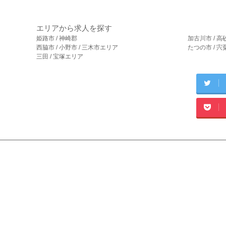
エリアから求人を探す
姫路市 / 神崎郡
加古川市 / 高
西脇市 / 小野市 / 三木市エリア
たつの市 / 
三田 / 宝塚エリア