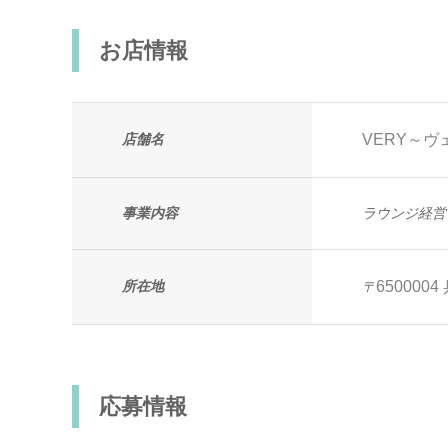
お店情報
店舗名
VERY～ヴ
事業内容
ラウンジ経営
所在地
6500004
〒
応募情報