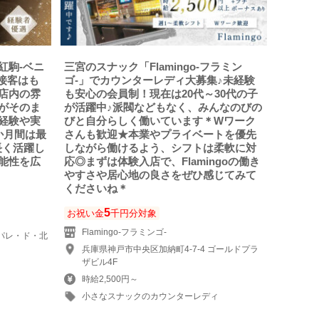
紅駒-ベニ
三宮のスナック「Flamingo-フラミン
接客はも
ゴ-」でカウンターレディ大募集♪未経験
店内の雰
も安心の会員制！現在は20代～30代の子
がそのま
が活躍中♪派閥などもなく、みんなのびの
経験や実
びと自分らしく働いています＊Wワーク
か月間は最
さんも歓迎★本業やプライベートを優先
長く活躍し
しながら働けるよう、シフトは柔軟に対
能性を広
応◎まずは体験入店で、Flamingoの働き
やすさや居心地の良さをぜひ感じてみて
くださいね＊
5
お祝い金
千円分対象
Flamingo-フラミンゴ-
 パレ・ド・北
兵庫県神戸市中央区加納町4-7-4 ゴールドプラ
ザビル4F
時給2,500円～
小さなスナックのカウンターレディ