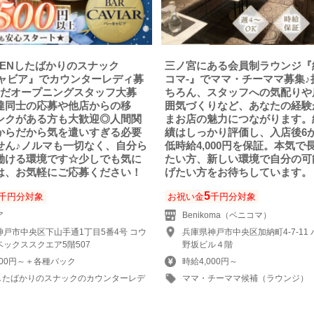
PENしたばかりのスナック
三ノ宮にある会員制ラウンジ『
キャビア』でカウンターレディ募
コマ-』でママ・チーママ募集♪
まだオープニングスタッフ大募
ちろん、スタッフへの気配りや
達同士の応募や他店からの移
囲気づくりなど、あなたの経験
ンクがある方も大歓迎◎人間関
まお店の魅力につながります。
からだから気を遣いすぎる必要
績はしっかり評価し、入店後6
せん♪ノルマも一切なく、自分ら
低時給4,000円を保証。本気で
働ける環境です☆少しでも気に
たい方、新しい環境で自分の可
は、お気軽にご応募ください！
げたい方をお待ちしています。
5
千円分対象
お祝い金
千円分対象
ア
Benikoma（ベニコマ）
神戸市中央区下山手通1丁目5番4号 コウ
兵庫県神戸市中央区加納町4-7-11
ックススクエア5階507
野坂ビル４階
500円～＋各種バック
時給4,000円～
Nしたばかりのスナックのカウンターレデ
ママ・チーママ候補（ラウンジ）