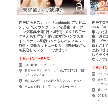
神戸にあるスナック『ambiente-アンビエ
神戸でO
ンテ-』でカウンターレディ募集♪オープ
BAR『
ニング募集★週1日・3時間～OK！Wワー
集♪まだ
クさんも無理なく働けます◎パンツスタ
集！お友
イル＆デニム勤務OK＊もちろんノルマ・
籍、ブラ
罰金・待機カットは一切なし!!未経験さん
係もこれ
も安心してスタートできます♪
はありま
しく長く
5
お祝い金
千円分対象
なった方
ambiente-アンビエンテ-
5
お祝い金
兵庫県神戸市中央区中山手通1丁目17-13 東門
キャビ
シャルマンビル3F
兵庫県
時給2,000円～3,000円 +豊富なバック有り♪
ベコンベ
デニムで働けるお店でカウンターレディ
時給2,
OPE
ィ