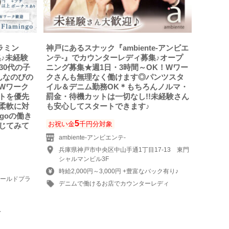
フラミン
神戸にあるスナック『ambiente-アンビエ
♪未経験
ンテ-』でカウンターレディ募集♪オープ
30代の子
ニング募集★週1日・3時間～OK！Wワー
んなのびの
クさんも無理なく働けます◎パンツスタ
Wワーク
イル＆デニム勤務OK＊もちろんノルマ・
トを優先
罰金・待機カットは一切なし!!未経験さん
柔軟に対
も安心してスタートできます♪
goの働き
5
お祝い金
千円分対象
じてみて
ambiente-アンビエンテ-
兵庫県神戸市中央区中山手通1丁目17-13 東門
シャルマンビル3F
時給2,000円～3,000円 +豊富なバック有り♪
ゴールドプラ
デニムで働けるお店でカウンターレディ
ィ