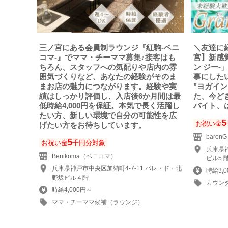
三ノ宮にある会員制ラウンジ『紅駒-ベニ
＼友達に
コマ-』でママ・チーママ募集♪接客はも
宮】新感覚
ちろん、スタッフへの気配りや店内の雰
ン ジー-
囲気づくりなど、あなたの経験がそのま
事にしたい
まお店の魅力につながります。経験や実
"ヨガイ
績はしっかり評価し、入店後6か月間は最
た、今ど
低時給4,000円を保証。本気で長く活躍し
バイト、
たい方、新しい環境で自分の可能性を広
5
お祝い金
げたい方をお待ちしています。
baron
5
お祝い金
千円分対象
兵庫県神
Benikoma（ベニコマ）
ビル5 
兵庫県神戸市中央区加納町4-7-11 パレ・ド・北
時給3,
野坂ビル４階
カウン
時給4,000円～
ママ・チーママ候補（ラウンジ）