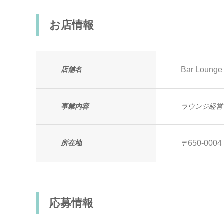
お店情報
店舗名
Bar Loung
事業内容
ラウンジ経営
所在地
650-0004
〒
応募情報