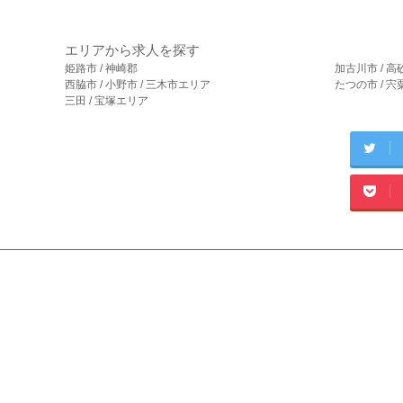
エリアから求人を探す
姫路市 / 神崎郡
加古川市 / 高
西脇市 / 小野市 / 三木市エリア
たつの市 / 
三田 / 宝塚エリア