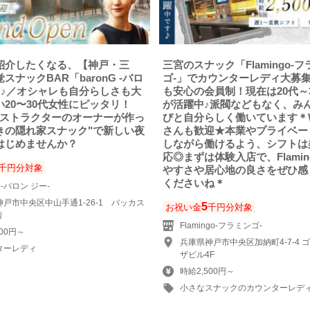
紹介したくなる、【神戸・三
三宮のスナック「Flamingo-
スナックBAR「baronG -バロ
ゴ-」でカウンターレディ大募集
」♪／オシャレも自分らしさも大
も安心の会員制！現在は20代～
20〜30代女性にピッタリ！
が活躍中♪派閥などもなく、み
ンストラクターのオーナーが作っ
びと自分らしく働いています＊
きの隠れ家スナック"で新しい夜
さんも歓迎★本業やプライベー
はじめませんか？
しながら働けるよう、シフトは
応◎まずは体験入店で、Flamin
千円分対象
やすさや居心地の良さをぜひ感
くださいね＊
G -バロン ジー-
戸市中央区中山手通1-26-1 バッカス
5
お祝い金
千円分対象
階
Flamingo-フラミンゴ-
000円～
兵庫県神戸市中央区加納町4-7-4 
ターレディ
ザビル4F
時給2,500円～
小さなスナックのカウンターレデ