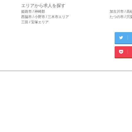
エリアから求人を探す
姫路市 / 神崎郡
加古川市 / 高
西脇市 / 小野市 / 三木市エリア
たつの市 / 
三田 / 宝塚エリア