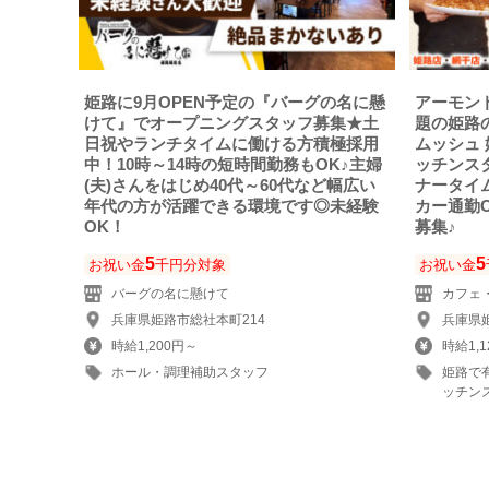
姫路に9月OPEN予定の『バーグの名に懸
アーモン
けて』でオープニングスタッフ募集★土
題の姫路
日祝やランチタイムに働ける方積極採用
ムッシュ
中！10時～14時の短時間勤務もOK♪主婦
ッチンス
(夫)さんをはじめ40代～60代など幅広い
ナータイ
年代の方が活躍できる環境です◎未経験
カー通勤
OK！
募集♪
5
5
お祝い金
千円分対象
お祝い金
バーグの名に懸けて
カフェ
兵庫県姫路市総社本町214
兵庫県姫
時給1,200円～
時給1,1
ホール・調理補助スタッフ
姫路で
ッチン