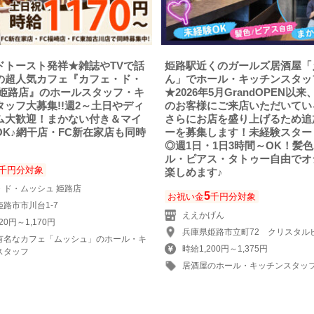
ドトースト発祥★雑誌やTVで話
姫路駅近くのガールズ居酒屋「
の超人気カフェ『カフェ・ド・
ん」でホール・キッチンスタッ
 姫路店』のホールスタッフ・キ
★2026年5月GrandOPEN以
タッフ大募集!!週2～土日やディ
のお客様にご来店いただいてい
ム大歓迎！まかない付き＆マイ
さらにお店を盛り上げるため追
OK♪網干店・FC新在家店も同時
ーを募集します！未経験スター
◎週1日・1日3時間～OK！髪
ル・ピアス・タトゥー自由でオ
千円分対象
楽しめます♪
・ド・ムッシュ 姫路店
5
お祝い金
千円分対象
路市市川台1-7
ええかげん
20円～1,170円
兵庫県姫路市立町72 クリスタルビ
有名なカフェ「ムッシュ」のホール・キ
時給1,200円～1,375円
スタッフ
居酒屋のホール・キッチンスタッ