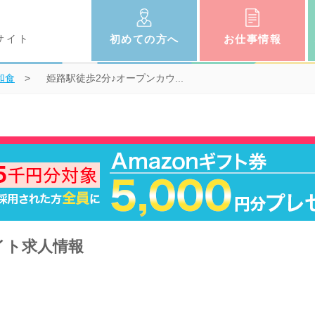
サイト
初めての
方へ
お仕事
情報
和食
姫路駅徒歩2分♪オープンカウ...
バイト求人情報