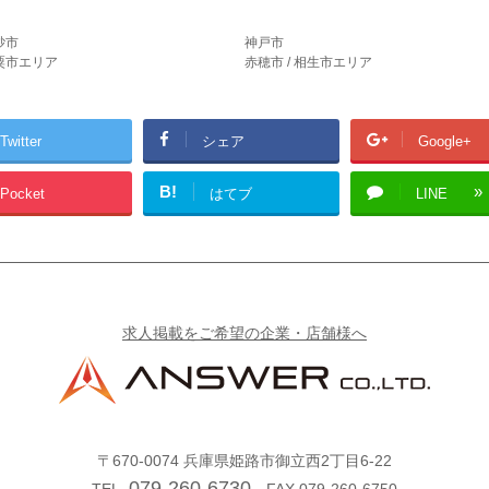
砂市
神戸市
宍粟市エリア
赤穂市 / 相生市エリア
Twitter
シェア
Google+
B!
Pocket
はてブ
LINE
求人掲載をご希望の企業・店舗様へ
〒670-0074
兵庫県姫路市御立西2丁目6-22
079-260-6730