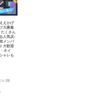
ええかげ
フ大募集
来、たくさん
る人気店♪
加メンバ
ト大歓迎
色・ネイ
シャレも
ル 1階
フ