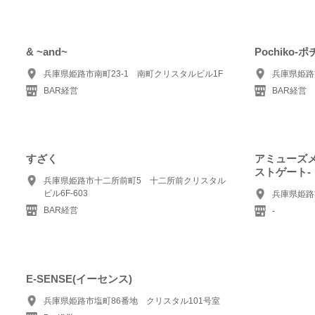
& ~and~
Pochiko-ポ
兵庫県姫路市南町23-1 南町クリスタルビル1F
兵庫県姫路市
BAR経営
BAR経営
すざく
アミューズメ
ストゲート-
兵庫県姫路市十二所前町5 十二所前クリスタル
ビル6F‐603
兵庫県姫路
BAR経営
-
E-SENSE(イーセンス)
兵庫県姫路市塩町86番地 クリスタル101号室