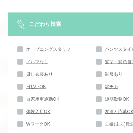
こだわり検索
オープニングスタッフ
パンツスタイ
ノルマなし
髪型・髪色自
貸し衣装あり
制服あり
日払いOK
駅チカ
自家用車通勤OK
短期勤務OK
体験入店OK
友達と応募O
WワークOK
主婦(主夫)歓