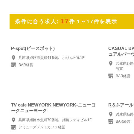
17
条件に合う求人:
件 1～17件を表示
P-spot(ピースポット)
CASUAL BA
ュアルバーヴ
兵庫県姫路市魚町41番地 小りんビル1F
兵庫県姫路市
BAR経営
号室
BAR経営
TV cafe NEWYORK NEWYORK-ニューヨ
R＆J-アー
ークニューヨーク-
兵庫県姫路市
兵庫県姫路市魚町70番地 姫路シティビル1F
BAR経営
アミューズメントカフェ経営