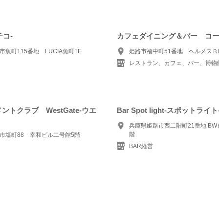
チコ-
カフェダイニング＆バー コ
魚町115番地 LUCIA魚町1F
姫路市福中町51番地 ヘルメスＢl
レストラン、カフェ、バー、博物
ントクラブ WestGate-ウエ
Bar Spot light-スポットライト
兵庫県姫路市西二階町21番地 BW
階
市塩町88 幸和ビル二号館5階
BAR経営