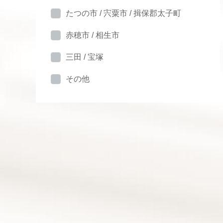
たつの市 / 宍粟市 / 揖保郡太子町
赤穂市 / 相生市
三田 / 宝塚
その他