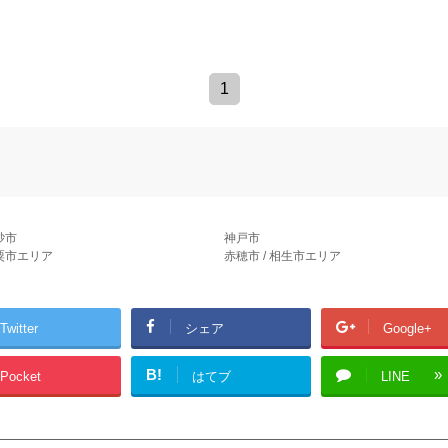
1
砂市
神戸市
宍粟市エリア
赤穂市 / 相生市エリア
Twitter
シェア
Google+
B!
Pocket
はてブ
LINE