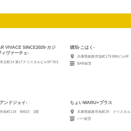
R VIVACE SINCE2020-カジ
琥珀-こはく-
ィヴァーチェ-
兵庫県姫路市塩町179 BWビル4F
立町14 第17クリスタルビル5F 501
BAR経営
ルアンドジェイ-
ちょいWARU+プラス
魚町118 BW15 1階
兵庫県姫路市魚町26 クリスタル
バー経営