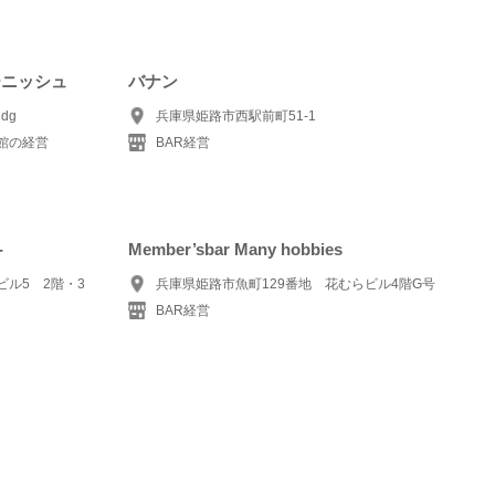
ーニッシュ
バナン
dg
兵庫県姫路市西駅前町51-1
館の経営
BAR経営
-
Member’sbar Many hobbies
ビル5 2階・3
兵庫県姫路市魚町129番地 花むらビル4階G号
BAR経営