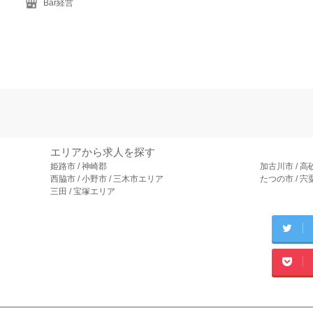
Bar経営
エリアから求人を探す
姫路市 / 神崎郡
加古川市 / 高
西脇市 / 小野市 / 三木市エリア
たつの市 / 
三田 / 宝塚エリア