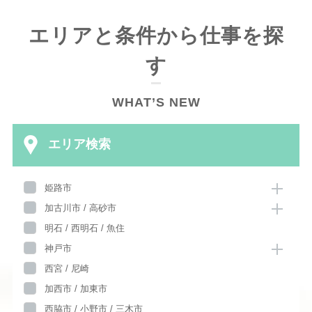
エリアと条件から仕事を探
す
WHAT’S NEW
エリア検索
姫路市
加古川市 / 高砂市
明石 / 西明石 / 魚住
神戸市
西宮 / 尼崎
加西市 / 加東市
西脇市 / 小野市 / 三木市