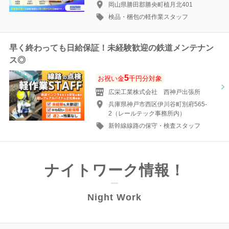
岡山県勝田郡勝央町植月北401
検品・梱包の軽作業スタッフ
早く終わっても日給保証！未経験歓迎の鉄道メンテナン
ス◎
5
お祝い金
千円分対象
広栄工業株式会社 西神戸出張所
兵庫県神戸市西区伊川谷町別府565-
2（レールテック事務所内）
新幹線線路の保守・検査スタッフ
ナイトワーク情報！
Night Work