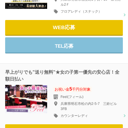
ル2Ｆ
フロアレディ（スナック）
WEB応募
TEL応募
早上がりでも"送り無料"★女の子第一優先の安心店！全
額日払い
5
お祝い金
千円分対象
Feel(フィール)
兵庫県明石市松の内2-5-7 三鈴ビル
3FB
カウンターレディ