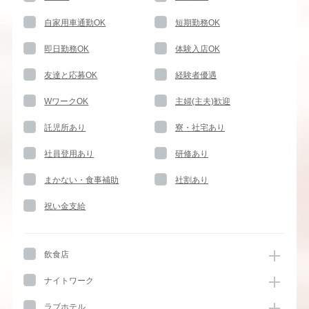
自家用車通勤OK
短期勤務OK
即日勤務OK
体験入店OK
友達と応募OK
経験者優遇
WワークOK
主婦(主夫)歓迎
託児所あり
寮・社宅あり
社員登用あり
研修あり
まかない・食事補助
社割あり
祝い金支給
飲食店
ナイトワーク
ラブホテル