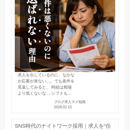
求人を出しているのに、なかな
か応募が来ない…。でも条件を
見返してみると、 時給は相場
より低くないな… シフトも...
ブログ
求人マメ知識
2026.01.15
SNS時代のナイトワーク採用｜求人を“任