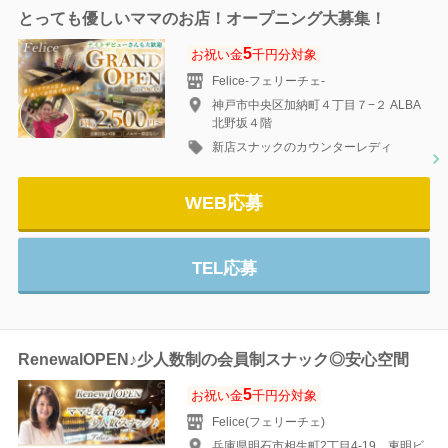
とっても優しいママのお店！オープニング大募集！
5
お祝い金
千円分対象
Felice-フェリーチェ-
神戸市中央区加納町４丁目７−２ ALBA
北野坂４階
新店スナックのカウンターレディ
WEB応募
TEL応募
RenewalOPEN♪少人数制の会員制スナック◎安心空間
5
お祝い金
千円分対象
Felice(フェリーチェ)
兵庫県明石市相生町2丁目4-19 東明ビ