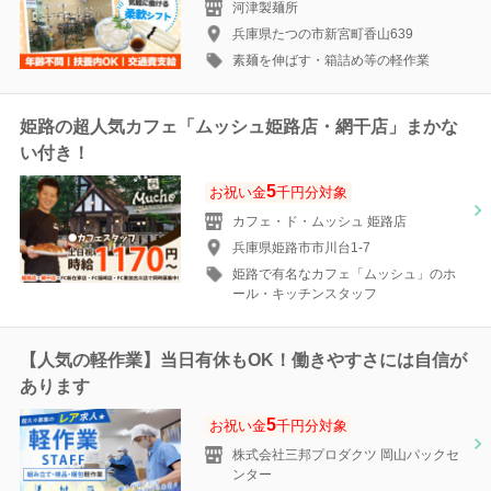
河津製麺所
兵庫県たつの市新宮町香山639
素麺を伸ばす・箱詰め等の軽作業
姫路の超人気カフェ「ムッシュ姫路店・網干店」まかな
い付き！
5
お祝い金
千円分対象
カフェ・ド・ムッシュ 姫路店
兵庫県姫路市市川台1-7
姫路で有名なカフェ「ムッシュ」のホ
ール・キッチンスタッフ
【人気の軽作業】当日有休もOK！働きやすさには自信が
あります
5
お祝い金
千円分対象
株式会社三邦プロダクツ 岡山パックセ
ンター