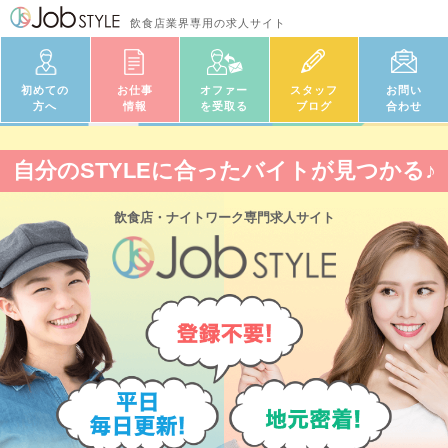
飲食店業界専用の求人サイト
初めての
お仕事
オファー
スタッフ
お問い
方へ
情報
を受取る
ブログ
合わせ
自分のSTYLEに合ったバイトが見つかる♪
飲食店・ナイトワーク
専門求人サイト