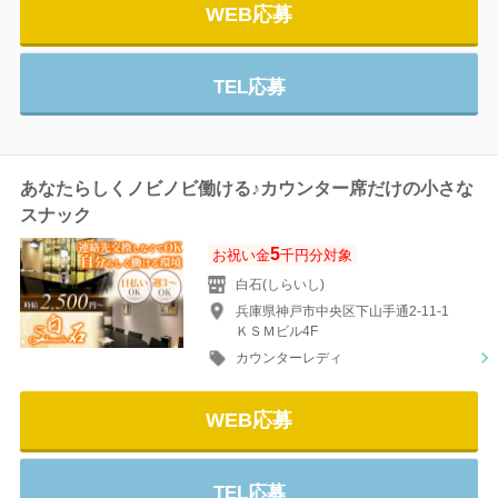
WEB応募
TEL応募
あなたらしくノビノビ働ける♪カウンター席だけの小さな
スナック
5
お祝い金
千円分対象
白石(しらいし)
兵庫県神戸市中央区下山手通2-11-1
ＫＳＭビル4F
カウンターレディ
WEB応募
TEL応募