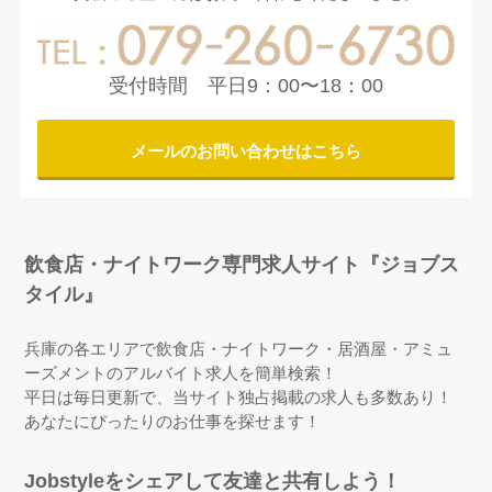
2026.07.13
【カウンターレディ】神戸市須磨区にある『Bar 102（イチ
受付時間 平日9：00〜18：00
マルニ）』の求人をアップしました♪
メールのお問い合わせはこちら
2026.07.13
【軽作業】姫路にある『白羽製麺』の求人をアップしました
♪
飲食店・ナイトワーク専門求人サイト『ジョブス
2026.07.10
タイル』
【カウンターレディ】三宮にある『白石』の求人をアップし
ました♪
兵庫の各エリアで飲食店・ナイトワーク・居酒屋・アミュ
ーズメントのアルバイト求人を簡単検索！
2026.07.10
平日は毎日更新で、当サイト独占掲載の求人も多数あり！
【ホールスタッフ】福崎町にある『天下一品 福崎店』の求
あなたにぴったりのお仕事を探せます！
人をアップしました♪
Jobstyleをシェアして友達と共有しよう！