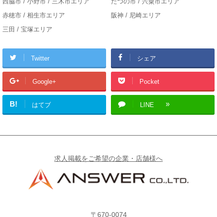
西脇市 / 小野市 / 三木市エリア
たつの市 / 宍粟市エリア
赤穂市 / 相生市エリア
阪神 / 尼崎エリア
三田 / 宝塚エリア
Twitter
シェア
Google+
Pocket
B!
はてブ
LINE
求人掲載をご希望の企業・店舗様へ
〒670-0074