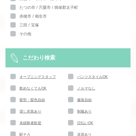
たつの市 / 宍粟市 / 揖保郡太子町
赤穂市 / 相生市
三田 / 宝塚
その他
こだわり検索
オープニングスタッフ
パンツスタイルOK
飲めなくてもOK
ノルマなし
髪型・髪色自由
服装自由
貸し衣装あり
制服あり
未経験者歓迎
日払いOK
駅チカ
送迎あり