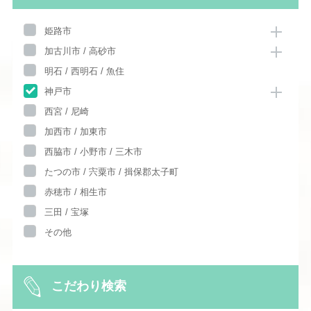
姫路市
加古川市 / 高砂市
明石 / 西明石 / 魚住
神戸市
西宮 / 尼崎
加西市 / 加東市
西脇市 / 小野市 / 三木市
たつの市 / 宍粟市 / 揖保郡太子町
赤穂市 / 相生市
三田 / 宝塚
その他
こだわり検索