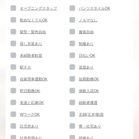
オープニングスタッフ
パンツスタイルOK
飲めなくてもOK
ノルマなし
髪型・髪色自由
服装自由
貸し衣装あり
制服あり
未経験者歓迎
日払いOK
駅チカ
送迎あり
自家用車通勤OK
短期勤務OK
即日勤務OK
体験入店OK
友達と応募OK
経験者優遇
WワークOK
主婦(主夫)歓迎
託児所あり
寮・社宅あり
社員登用あり
研修あり