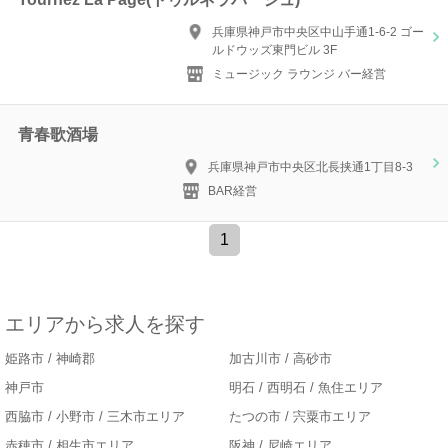
兵庫県神戸市中央区中山手通1-6-2 ゴー
ルドウッズ東門ビル 3F
ミュージック ラウンジ バー経営
青春歌酒場
兵庫県神戸市中央区北長挟通1丁目8-3
BAR経営
1
エリアから求人を探す
姫路市 / 神崎郡
加古川市 / 高砂市
神戸市
明石 / 西明石 / 魚住エリア
西脇市 / 小野市 / 三木市エリア
たつの市 / 宍粟市エリア
赤穂市 / 相生市エリア
阪神 / 尼崎エリア