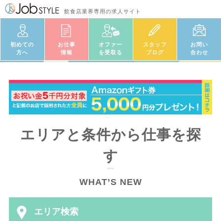
飲食店業界専用の求人サイト
初めての
お仕事
オファー
スタッフ
お問い
方へ
情報
を受取る
ブログ
合わせ
エリアと条件から仕事を探
す
WHAT’S NEW
エリア検索