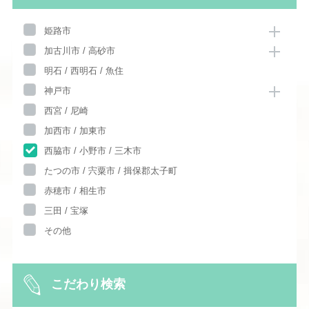
姫路市
加古川市 / 高砂市
明石 / 西明石 / 魚住
神戸市
西宮 / 尼崎
加西市 / 加東市
西脇市 / 小野市 / 三木市
たつの市 / 宍粟市 / 揖保郡太子町
赤穂市 / 相生市
三田 / 宝塚
その他
こだわり検索