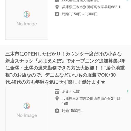
株式会社蒼龍刃物製作所
兵庫県三木市別所町高木字早畑862-1
時給1,150円～1,300円
三木市にOPENしたばかり！カウンター席だけの小さな
新店スナック『あまえんぼ』でオープニング追加募集♪特
に金曜・土曜の週末勤務できる方は大歓迎！！"居心地重
視"のお店なので、デニムなどいつもの服装でOK♪30
代.40代の方も年齢を気にせず楽しく働けます★
あまえんぼ
兵庫県三木市志染町西自由が丘2丁目
165
時給1500円～