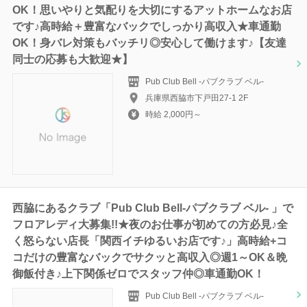
OK！思いやりと気配りを大切にするアットホームなお店
です♪高時給＋豊富なバックでしっかり高収入★車通勤
OK！身バレ対策もバッチリ◎安心して働けます♪【友達
同士の応募も大歓迎★】
Pub Club Bell -パブクラブ ベル-
兵庫県西脇市下戸田27-1 2F
時給 2,000円～
西脇にあるクラブ「Pub Club Bell-パブクラブ ベル- 」で
フロアレディ大募集!!★夜のお仕事が初めての方必見♪全
く怒らない店長「関西イチゆるいお店です♪」高時給+コ
コだけの豊富なバックでサクッと高収入◎週1～OK＆晩
御飯付き♪上下関係ゼロでスタッフ仲◎車通勤OK！
Pub Club Bell -パブクラブ ベル-