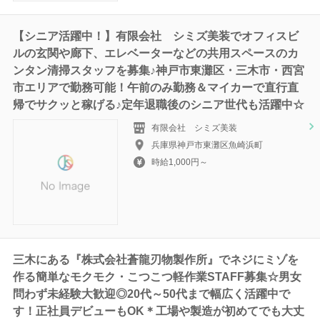
【シニア活躍中！】有限会社 シミズ美装でオフィスビ
ルの玄関や廊下、エレベーターなどの共用スペースのカ
ンタン清掃スタッフを募集♪神戸市東灘区・三木市・西宮
市エリアで勤務可能！午前のみ勤務＆マイカーで直行直
帰でサクッと稼げる♪定年退職後のシニア世代も活躍中☆
有限会社 シミズ美装
兵庫県神戸市東灘区魚崎浜町
時給1,000円～
三木にある『株式会社蒼龍刃物製作所』でネジにミゾを
作る簡単なモクモク・こつこつ軽作業STAFF募集☆男女
問わず未経験大歓迎◎20代～50代まで幅広く活躍中で
す！正社員デビューもOK＊工場や製造が初めてでも大丈