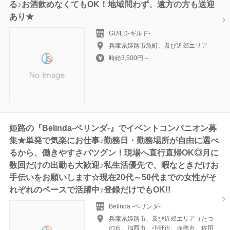
る♪お酒飲めなくてもOK！地域問わず、遠方の方も送迎
あり★
GUILD-ギルド‐
兵庫県姫路市魚町、及び近郊エリア
時給3,500円～
姫路の『Belinda-ベリンダ-』でイベントコンパニオン募
集★単発で気楽にお仕事♪勤務日・勤務場所が自由に選べ
るから、働きやすさバツグン！現場へ直行直帰OK◎月に
数回だけの出勤も大歓迎♪私生活優先で、暇なときだけお
手伝いをお願いします☆現在20代～50代までの女性がそ
れぞれのペースで活躍中♪登録だけでもOK!!
Belinda -ベリンダ-
兵庫県姫路市、及び近郊エリア（たつ
の市、加西市、小野市、赤穂市、佐用