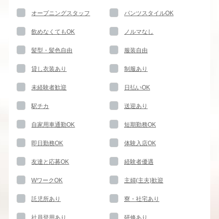
オープニングスタッフ
パンツスタイルOK
飲めなくてもOK
ノルマなし
髪型・髪色自由
服装自由
貸し衣装あり
制服あり
未経験者歓迎
日払いOK
駅チカ
送迎あり
自家用車通勤OK
短期勤務OK
即日勤務OK
体験入店OK
友達と応募OK
経験者優遇
WワークOK
主婦(主夫)歓迎
託児所あり
寮・社宅あり
社員登用あり
研修あり