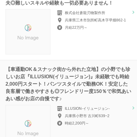
夫◎難しいスキルや経験も一切必要ありません！
株式会社蒼龍刃物製作所
兵庫県三木市別所町高木字早畑862-1
月給22万円～
【車通勤OK＆スナック街から外れた立地】の小野でも珍
しいお店『ILLUSION(イリュージョン)』未経験でも時給
2,000円スタート！パンツスタイルで勤務OK！安定した
良客層で働きやすさも◎フレンドリー度150％で和気あい
あい感がお店の自慢です♪
ILLUSION-イリュージョン-
兵庫県小野市 古川町639−2
時給2,200円～