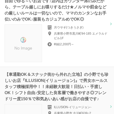
自由でゆる～いお店です♪店内はカウンター席のみだか
ら、テーブル越しにお喋りするだけ★ノルマや罰金など
の厳しいルールは一切ないので、ママのカンタンなお手
伝いのみでOK♪服装もカジュアルめでOK◎
月ウサギ(つきうさぎ)
兵庫県小野市黒川町94-185 エメラルド
ビル1F
時給2,200円～
【車通勤OK＆スナック街から外れた立地】の小野でも珍
しいお店『ILLUSION(イリュージョン)』で男女ホールス
タッフ積極採用中！！未経験大歓迎！日払い・手渡し
OK！シフト自由♪安定した良客層で働きやすさ◎フレン
ドリー度150％で和気あいあい感がお店の自慢です♪
ILLUSION-イリュージョン-
兵庫県小野市 古川町639−2