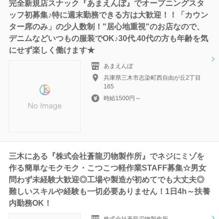
完全新規店スナック『あまえんぼ』でオープニングスタ
ッフ初募集♪特に週末勤務できる方は大歓迎！！「カウン
ター席のみ」の少人数制！"居心地重視"のお店なので、
デニムなどいつもの服装でOK♪30代.40代の方も年齢を気
にせず楽しく働けます★
あまえんぼ
兵庫県三木市志染町西自由が丘2丁目
165
時給1500円～
三木にある『株式会社蒼龍刃物製作所』でネジにミゾを
作る簡単なモクモク・こつこつ軽作業STAFF募集☆男女
問わず未経験大歓迎◎工場や製造が初めてでも大丈夫◎
難しいスキルや経験も一切必要ありません！1日4h～扶養
内勤務OK！