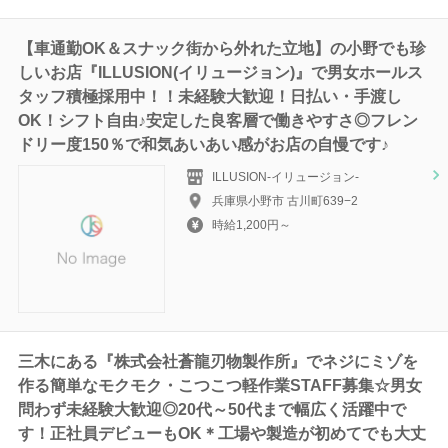
【車通勤OK＆スナック街から外れた立地】の小野でも珍
しいお店『ILLUSION(イリュージョン)』で男女ホールス
タッフ積極採用中！！未経験大歓迎！日払い・手渡し
OK！シフト自由♪安定した良客層で働きやすさ◎フレン
ドリー度150％で和気あいあい感がお店の自慢です♪
ILLUSION-イリュージョン-
兵庫県小野市 古川町639−2
時給1,200円～
三木にある『株式会社蒼龍刃物製作所』でネジにミゾを
作る簡単なモクモク・こつこつ軽作業STAFF募集☆男女
問わず未経験大歓迎◎20代～50代まで幅広く活躍中で
す！正社員デビューもOK＊工場や製造が初めてでも大丈