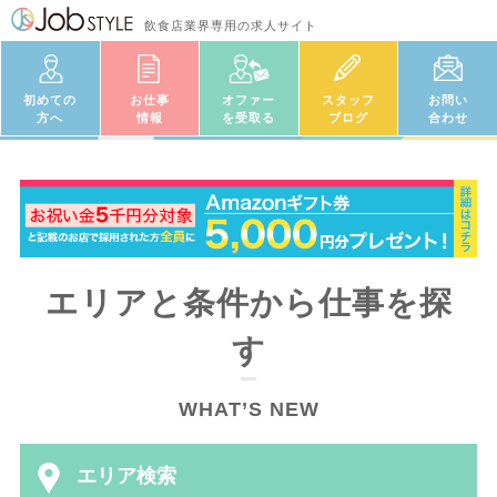
飲食店業界専用の求人サイト
初めての
お仕事
オファー
スタッフ
お問い
方へ
情報
を受取る
ブログ
合わせ
エリアと条件から仕事を探
す
WHAT’S NEW
エリア検索