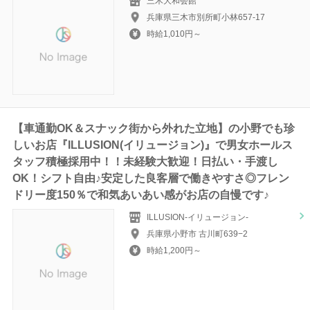
三木大和会館
兵庫県三木市別所町小林657-17
時給1,010円～
【車通勤OK＆スナック街から外れた立地】の小野でも珍
しいお店『ILLUSION(イリュージョン)』で男女ホールス
タッフ積極採用中！！未経験大歓迎！日払い・手渡し
OK！シフト自由♪安定した良客層で働きやすさ◎フレン
ドリー度150％で和気あいあい感がお店の自慢です♪
ILLUSION-イリュージョン-
兵庫県小野市 古川町639−2
時給1,200円～