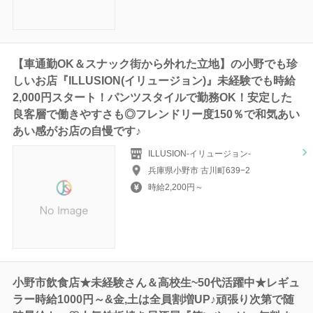
【車通勤OK＆スナック街から外れた立地】の小野でも珍
しいお店『ILLUSION(イリュージョン)』未経験でも時給
2,000円スタート！パンツスタイルで勤務OK！安定した
良客層で働きやすさも◎フレンドリー度150％で和気あい
あい感がお店の自慢です♪
ILLUSION-イリュージョン-
兵庫県小野市 古川町639−2
時給2,200円～
小野市飲食店★未経験さん＆高校生~50代活躍中★レギュ
ラー時給1000円～&金,土は全員割増UP♪頑張り次第で随