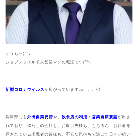
どうも～(^^♪
ジョブスタイル求人営業マンの堀江です(^^♪
新型コロナウイルス
が広がっていますね。。。😢
兵庫県にも
外出自粛要請
や、
飲食店の利用・営業自粛要請
が出さ
れており、僕たちの会社も、お取引先様も、もちろん、お仕事を
探されている求職者の皆様も、不安な気持ちで過ごす日々が続い