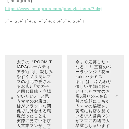
【instagram】
https://www.instagram.com/jobstyle.insta/?hl=j
♪ﾟ+.ｏ.+ﾟ♪ﾟ+.ｏ.+ﾟ♪ﾟ+.ｏ.+ﾟ♪ﾟ+.ｏ.+ﾟ♪
太子の『ROOM T
今すぐ応募したく
IARA(ルームティ
なる！！ 三宮のバ
アラ)』は、親しみ
ーラウンジ『花mi
やすくノリ良いマ
zuki-ハナミズ
マの地元で愛され
キ-』は、ふんわり
るお店♪「女の子
優しい笑顔におっ
と同じ目線・立場
とりしたママのお
でいたい♪」と思
店♪周りの人を自
うママのお店は、
然と笑顔にしちゃ
皆がフラットな関
うママの秘密を、
係で助け合える環
実際にお店を見て
境だったことを、
いる求人営業マン
実際に見ている求
がママに内緒で大
人営業マンが、マ
暴露しちゃいます