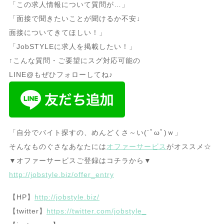
「この求人情報について質問が…」
「面接で聞きたいことが聞けるか不安↓
面接についてきてほしい！」
「JobSTYLEに求人を掲載したい！」
↑こんな質問・ご要望にスグ対応可能の
LINE@もぜひフォローしてね♪
「自分でバイト探すの、めんどくさ～い(´ﾟωﾟ)ｗ」
そんなものぐさなあなたには
オファーサービス
がオススメ☆
▼オファーサービスご登録はコチラから▼
http://jobstyle.biz/offer_entry
【HP】
http://jobstyle.biz/
【twitter】
https://twitter.com/jobstyle_