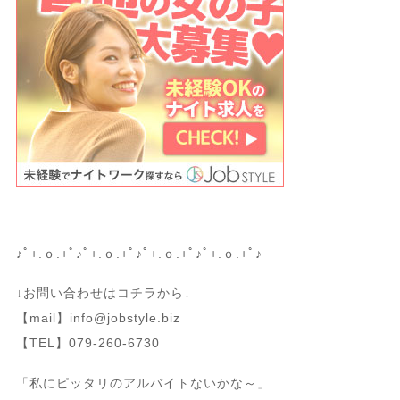
♪ﾟ+.ｏ.+ﾟ♪ﾟ+.ｏ.+ﾟ♪ﾟ+.ｏ.+ﾟ♪ﾟ+.ｏ.+ﾟ♪
↓お問い合わせはコチラから↓
【mail】info@jobstyle.biz
【TEL】079-260-6730
「私にピッタリのアルバイトないかな～」