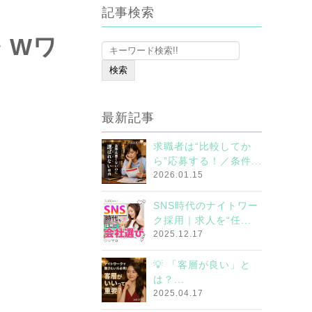
記事検索
・Wワ
最新記事
求職者は“比較してか
ら”応募する！／条件...
2026.01.15
SNS時代のナイトワー
ク採用｜求人を“任...
2025.12.17
💡 「客層が良い」と
は？...
2025.04.17