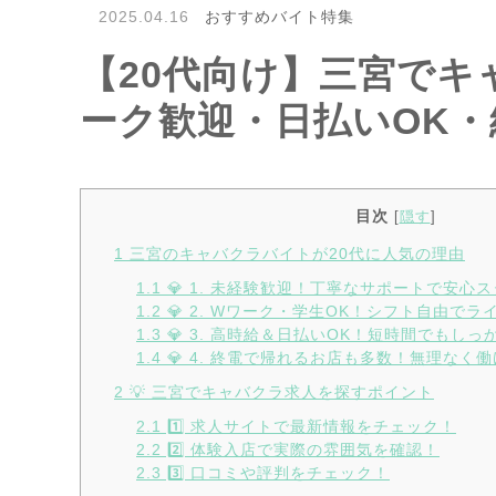
2025.04.16
おすすめバイト特集
【20代向け】三宮でキ
ーク歓迎・日払いOK
目次
[
隠す
]
1
三宮のキャバクラバイトが20代に人気の理由
1.1
💎 1. 未経験歓迎！丁寧なサポートで安心
1.2
💎 2. Wワーク・学生OK！シフト自由で
1.3
💎 3. 高時給＆日払いOK！短時間でもしっ
1.4
💎 4. 終電で帰れるお店も多数！無理なく
2
💡 三宮でキャバクラ求人を探すポイント
2.1
1️⃣ 求人サイトで最新情報をチェック！
2.2
2️⃣ 体験入店で実際の雰囲気を確認！
2.3
3️⃣ 口コミや評判をチェック！