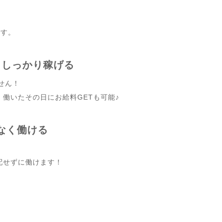
です。
でもしっかり稼げる
せん！
働いたその日にお給料GETも可能♪
理なく働ける
配せずに働けます！