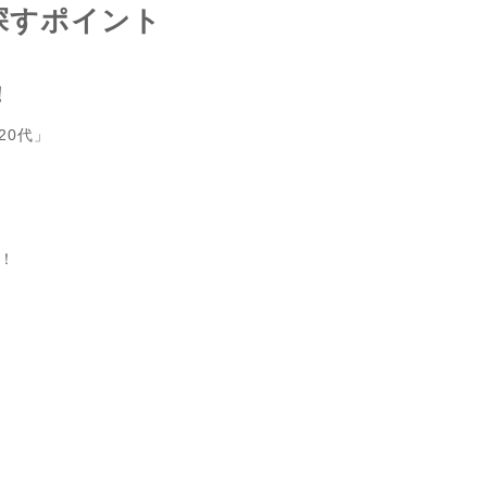
探すポイント
！
20代」
！