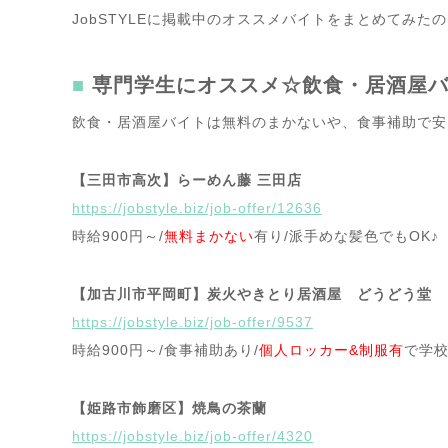
JobSTYLEに掲載中のオススメバイトをまとめてみた
専門学生にオススメ☆飲食・居酒屋
飲食・居酒屋バイトは無料のまかないや、食事補助で安
【三田市高次】らーめん藤 三田店
https://jobstyle.biz/job-offer/12636
時給900円～/
無料まかない
有り/派手めな髪色でもOK♪
【加古川市平岡町】炭火やきとり居酒屋 どうどう堂
https://jobstyle.biz/job-offer/9537
時給900円～/食事補助あり/
個人ロッカー&制服有
で学
【姫路市飾磨区】焼鳥の茶蘭
https://jobstyle.biz/job-offer/4320