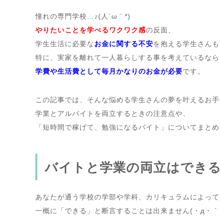
憧れの専門学校…♪(人´ω｀*)
やりたいことを学べるワクワク感
の反面、
学生生活に必要な
お金に関する不安
を抱える学生さんも
特に、実家を離れて一人暮らしする事を考えているなら
学費や生活費として毎月かなりのお金が必要
です。
この記事では、そんな悩める学生さんの夢を叶えるお手
学業とアルバイトを両立するときの注意点や、
「短時間で稼げて、勉強になるバイト」についてまとめ
バイトと学業の両立はでき
あなたが通う学校の学部や学科、カリキュラムによって
一概に「できる」と断言することは出来ません(・д・｀