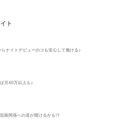
バイト
からナイトデビューのコも安心して働ける♪
ば月40万以上も♪
芸能関係への道が開けるかも!?