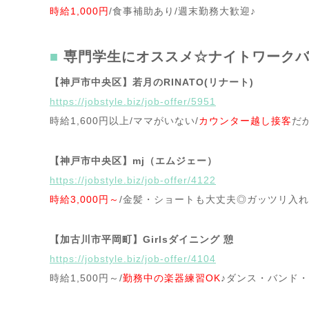
時給1,000円
/食事補助あり/週末勤務大歓迎♪
専門学生にオススメ☆ナイトワーク
【神戸市中央区】若月のRINATO(リナート)
https://jobstyle.biz/job-offer/5951
時給1,600円以上/ママがいない/
カウンター越し接客
だ
【神戸市中央区】mj（エムジェー）
https://jobstyle.biz/job-offer/4122
時給3,000円～
/金髪・ショートも大丈夫◎ガッツリ入れ
【加古川市平岡町】Girlsダイニング 憩
https://jobstyle.biz/job-offer/4104
時給1,500円～/
勤務中の楽器練習OK
♪ダンス・バンド・