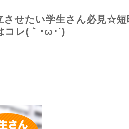
立させたい学生さん必見☆短
レ(｀･ω･´)ゞ