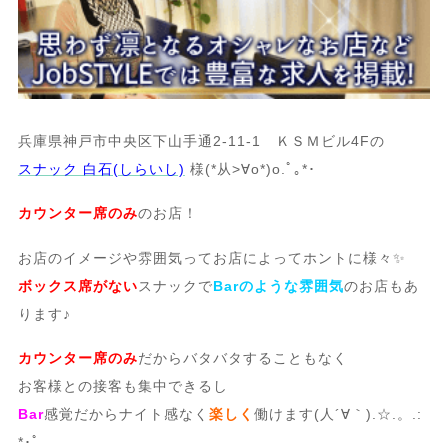
兵庫県神戸市中央区下山手通2-11-1 ＫＳＭビル4Fの
スナック 白石(しらいし)
様(*从>∀o*)o.ﾟ｡*･
カウンター席のみ
のお店！
お店のイメージや雰囲気ってお店によってホントに様々✨
ボックス席がない
スナックで
Barのような雰囲気
のお店もあ
ります♪
カウンター席のみ
だからバタバタすることもなく
お客様との接客も集中できるし
Bar
感覚だからナイト感なく
楽しく
働けます(人´∀｀).☆.。.:
*･ﾟ