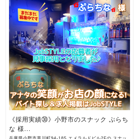
《採用実績㉚》小野市のスナック ぷらち
な 様...
兵庫県小野市黒川町94-185 エメラルドビル2Fの スナッ