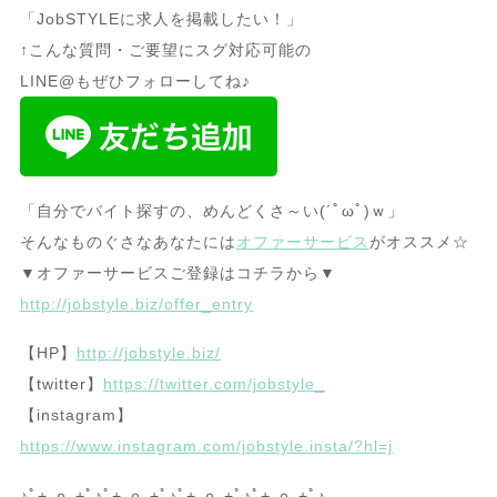
「JobSTYLEに求人を掲載したい！」
↑こんな質問・ご要望にスグ対応可能の
LINE@もぜひフォローしてね♪
「自分でバイト探すの、めんどくさ～い(´ﾟωﾟ)ｗ」
そんなものぐさなあなたには
オファーサービス
がオススメ☆
▼オファーサービスご登録はコチラから▼
http://jobstyle.biz/offer_entry
【HP】
http://jobstyle.biz/
【twitter】
https://twitter.com/jobstyle_
【instagram】
https://www.instagram.com/jobstyle.insta/?hl=j
♪ﾟ+.ｏ.+ﾟ♪ﾟ+.ｏ.+ﾟ♪ﾟ+.ｏ.+ﾟ♪ﾟ+.ｏ.+ﾟ♪