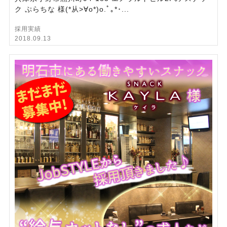
ク ぷらちな 様(*从>∀o*)o.ﾟ｡*･...
採用実績
2018.09.13