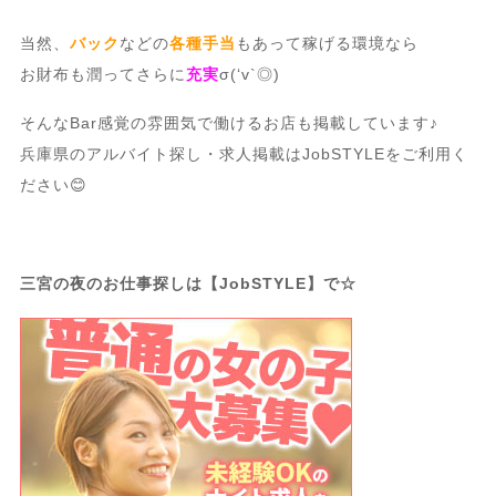
当然、
バック
などの
各種手当
もあって稼げる環境なら
お財布も潤ってさらに
充実
σ(‘v`◎)
そんなBar感覚の雰囲気で働けるお店も掲載しています♪
兵庫県のアルバイト探し・求人掲載はJobSTYLEをご利用く
ださい😊
三宮の夜のお仕事探しは【JobSTYLE】で☆