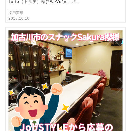
Torte（トルテ）様(*从>∀o*)o.ﾟ｡*...
採用実績
2018.10.16