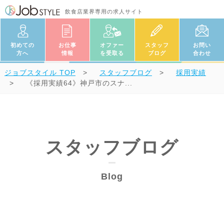
飲食店業界専用の求人サイト
初めての
お仕事
オファー
スタッフ
お問い
方へ
情報
を受取る
ブログ
合わせ
ジョブスタイル
TOP
スタッフブログ
採用実績
《採用実績64》神戸市のスナ...
スタッフブログ
Blog