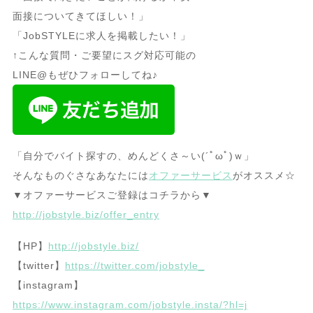
面接についてきてほしい！」
「JobSTYLEに求人を掲載したい！」
↑こんな質問・ご要望にスグ対応可能の
LINE@もぜひフォローしてね♪
「自分でバイト探すの、めんどくさ～い(´ﾟωﾟ)ｗ」
そんなものぐさなあなたには
オファーサービス
がオススメ☆
▼オファーサービスご登録はコチラから▼
http://jobstyle.biz/offer_entry
【HP】
http://jobstyle.biz/
【twitter】
https://twitter.com/jobstyle_
【instagram】
https://www.instagram.com/jobstyle.insta/?hl=j