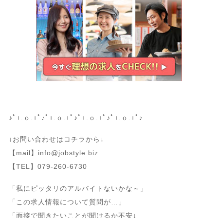
♪ﾟ+.ｏ.+ﾟ♪ﾟ+.ｏ.+ﾟ♪ﾟ+.ｏ.+ﾟ♪ﾟ+.ｏ.+ﾟ♪
↓お問い合わせはコチラから↓
【mail】info@jobstyle.biz
【TEL】079-260-6730
「私にピッタリのアルバイトないかな～」
「この求人情報について質問が…」
「面接で聞きたいことが聞けるか不安↓