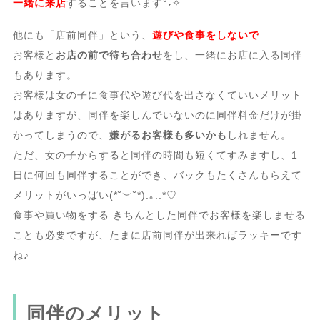
一緒に来店
することを言います°˖✧
他にも「店前同伴」という、
遊びや食事をしないで
お客様と
お店の前で待ち合わせ
をし、一緒にお店に入る同伴
もあります。
お客様は女の子に食事代や遊び代を出さなくていいメリット
はありますが、同伴を楽しんでいないのに同伴料金だけが掛
かってしまうので、
嫌がるお客様も多いかも
しれません。
ただ、女の子からすると同伴の時間も短くてすみますし、1
日に何回も同伴することができ、バックもたくさんもらえて
メリットがいっぱい(*˘︶˘*).｡.:*♡
食事や買い物をする きちんとした同伴でお客様を楽しませる
ことも必要ですが、たまに店前同伴が出来ればラッキーです
ね♪
同伴のメリット