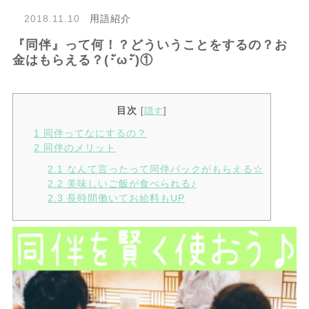
2018.11.10
用語紹介
『同伴』って何！？どういうことをするの？お
金はもらえる？(･ัω･ั)①
目次
[
隠す
]
1
同伴ってなにするの？
2
同伴のメリット
2.1
なんて言ったって同伴バックがもらえる☆
2.2
美味しいご飯が食べられる♪
2.3
長時間働いてお給料もUP