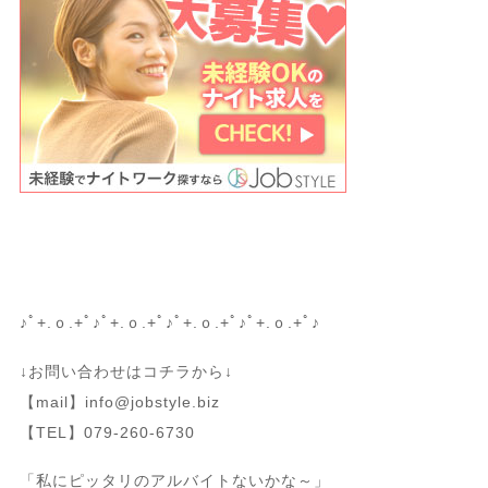
♪ﾟ+.ｏ.+ﾟ♪ﾟ+.ｏ.+ﾟ♪ﾟ+.ｏ.+ﾟ♪ﾟ+.ｏ.+ﾟ♪
↓お問い合わせはコチラから↓
【mail】info@jobstyle.biz
【TEL】079-260-6730
「私にピッタリのアルバイトないかな～」