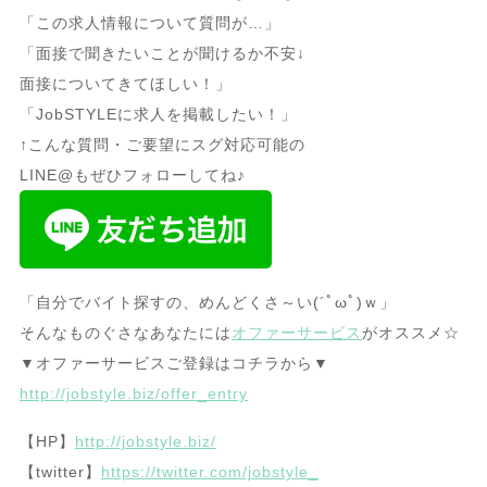
「この求人情報について質問が…」
「面接で聞きたいことが聞けるか不安↓
面接についてきてほしい！」
「JobSTYLEに求人を掲載したい！」
↑こんな質問・ご要望にスグ対応可能の
LINE@もぜひフォローしてね♪
「自分でバイト探すの、めんどくさ～い(´ﾟωﾟ)ｗ」
そんなものぐさなあなたには
オファーサービス
がオススメ☆
▼オファーサービスご登録はコチラから▼
http://jobstyle.biz/offer_entry
【HP】
http://jobstyle.biz/
【twitter】
https://twitter.com/jobstyle_