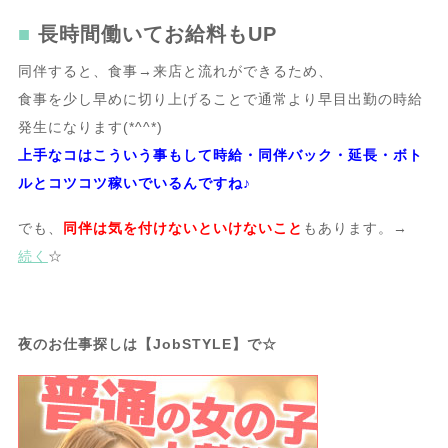
長時間働いてお給料もUP
同伴すると、食事→来店と流れができるため、
食事を少し早めに切り上げることで通常より早目出勤の時給
発生になります(*^^*)
上手なコはこういう事もして時給・同伴バック・延長・ボト
ルと
コツコツ稼いでいるんですね♪
でも、
同伴は
気を付けないといけないこと
もあります。→
続く
☆
夜のお仕事探しは【JobSTYLE】で☆