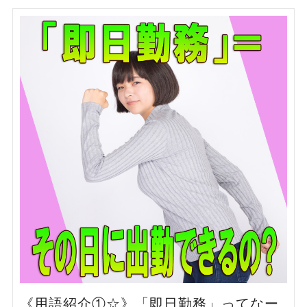
《用語紹介①☆》「即日勤務」ってなー