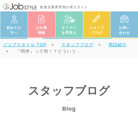
飲食店業界専用の求人サイト
初めての
お仕事
オファー
スタッフ
お問い
方へ
情報
を受取る
ブログ
合わせ
ジョブスタイル
TOP
スタッフブログ
用語紹介
『同伴』って何！？どういう...
スタッフブログ
Blog