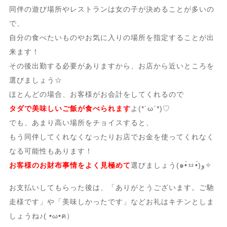
同伴の遊び場所やレストランは女の子が決めることが多いの
で、
自分の食べたいものやお気に入りの場所を指定することが出
来ます！
その後出勤する必要がありますから、お店から近いところを
選びましょう☆
ほとんどの場合、お客様がお会計をしてくれるので
タダで美味しいご飯が食べられます
よ(*´ω`*)♡
でも、あまり高い場所をチョイスすると、
もう同伴してくれなくなったりお店でお金を使ってくれなく
なる可能性もあります！
お客様のお財布事情をよく見極めて
選びましょう(๑•̀ㅂ•́)و✧
お支払いしてもらった後は、「ありがとうございます。ご馳
走様です」や「美味しかったです」などお礼はキチンとしま
しょうね♪( •ω•ฅ）