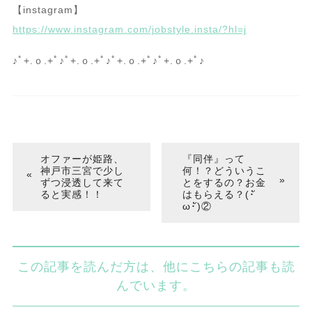
【instagram】
https://www.instagram.com/jobstyle.insta/?hl=j
♪ﾟ+.ｏ.+ﾟ♪ﾟ+.ｏ.+ﾟ♪ﾟ+.ｏ.+ﾟ♪ﾟ+.ｏ.+ﾟ♪
オファーが姫路、
『同伴』って
神戸市三宮で少し
何！？どういうこ
ずつ浸透して来て
とをするの？お金
ると実感！！
はもらえる？(･ั
ω･ั)②
この記事を読んだ方は、他にこちらの記事も読
んでいます。