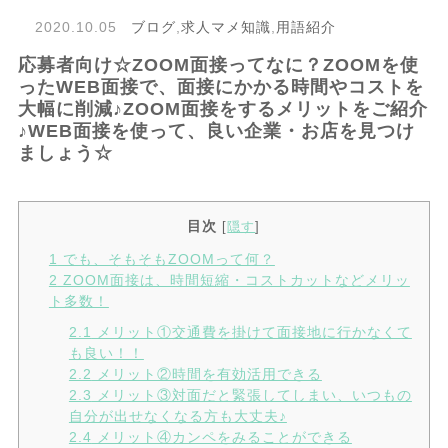
2020.10.05
ブログ
,
求人マメ知識
,
用語紹介
応募者向け☆ZOOM面接ってなに？ZOOMを使
ったWEB面接で、面接にかかる時間やコストを
大幅に削減♪ZOOM面接をするメリットをご紹介
♪WEB面接を使って、良い企業・お店を見つけ
ましょう☆
目次
[
隠す
]
1
でも、そもそもZOOMって何？
2
ZOOM面接は、時間短縮・コストカットなどメリッ
ト多数！
2.1
メリット①交通費を掛けて面接地に行かなくて
も良い！！
2.2
メリット②時間を有効活用できる
2.3
メリット③対面だと緊張してしまい、いつもの
自分が出せなくなる方も大丈夫♪
2.4
メリット④カンペをみることができる