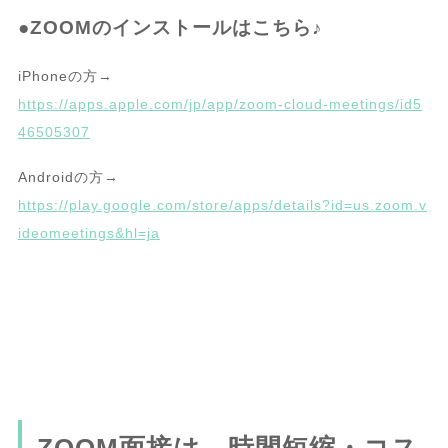
●ZOOMのインストールはこちら♪
iPhoneの方→
https://apps.apple.com/jp/app/zoom-cloud-meetings/id5
46505307
Androidの方→
https://play.google.com/store/apps/details?id=us.zoom.v
ideomeetings&hl=ja