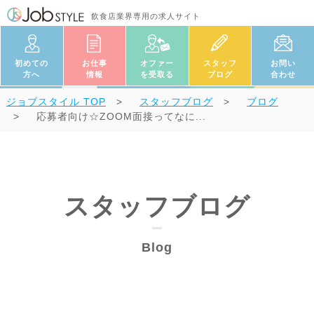
飲食店業界専用の求人サイト
初めての
お仕事
オファー
スタッフ
お問い
方へ
情報
を受取る
ブログ
合わせ
ジョブスタイル
TOP
スタッフブログ
ブログ
応募者向け☆ZOOM面接ってなに...
スタッフブログ
Blog